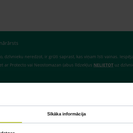
inārārsts
jo, dzīvnieku neredzot, ir grūti saprast, kas viņam īsti vainas. Iespēj
iet ar Protecto vai Neostomazan (abus līdzekļus
NELIETOT
uz dzīvni
Sīkāka informācija