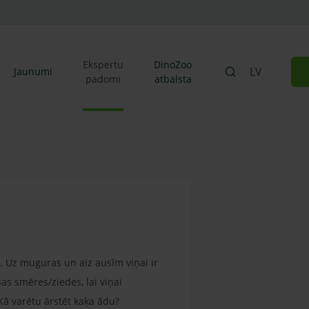
Ekspertu
DinoZoo
LV
Jaunumi
padomi
atbalsta
ud. Uz muguras un aiz ausīm viņai ir
as smēres/ziedes, lai viņai
? Kā varētu ārstēt kaķa ādu?