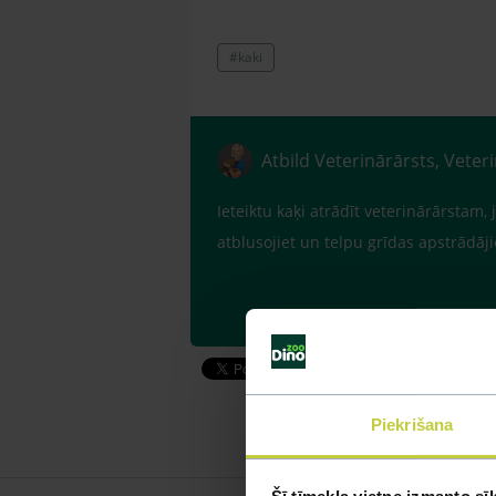
#kaki
Atbild Veterinārārsts, Veter
Ieteiktu kaķi atrādīt veterinārārstam, 
atblusojiet un telpu grīdas apstrādāj
Piekrišana