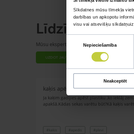
Šī tīmekļa vietne izmanto sī
Sīkdatnes mūsu tīmekļa vietn
darbības un apkopotu informāc
Līdzīgi jautāju
visu vai atsevišķu sīkdatņu
Piekrišanas
Mūsu eksperti spēs atbildēt uz jebkuru Jūs
Nepieciešamība
izvēle
UZDOT JAUTĀJUMU
Neakceptēt
kaķis apēdis plēvi
Ja kaķim gadījies apēst plastiku ,ko ieklāj z
apakšā.Kādas sekas varētu būt?Kā kaķis varētu
#kakis
#apedis
#plevi