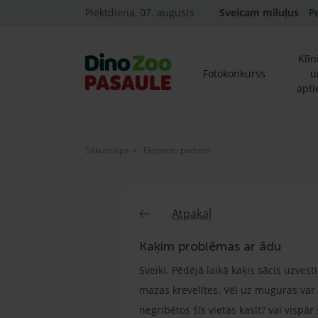
Piektdiena, 07. augusts
Sveicam mīluļus
P
Klīn
Fotokonkurss
u
apti
Sākumlapa
Ekspertu padomi
Atpakaļ
Kaķim problēmas ar ādu
Sveiki. Pēdējā laikā kaķis sācis uzves
mazas krevelītes. Vēl uz muguras var 
negribētos šīs vietas kasīt? vai vispār