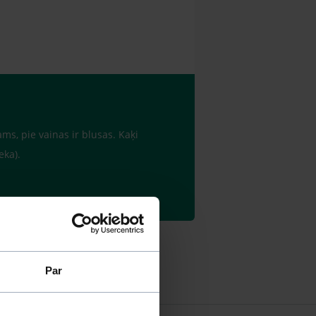
ams, pie vainas ir blusas. Kaķi
eka).
Par