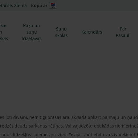
etarde, Ziema
kopā ar
ikas
Kaķu un
Suņu
Par
n
suņu
Kalendārs
skolas
Pasauli
ekas
frizētavas
ties ļoti dīvaini, nemitīgi prasās ārā, skraida apkārt pa māju un ņa
redzēt daudz sarkanas rētiņas. Vai vajadzētu dot kādas nomierinoš
 šādus līdzekļus , piemēram, ziedi ''evija'' var lietot uz dzīvniekiem