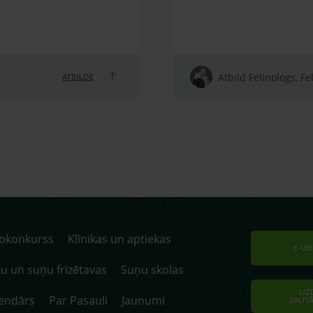
Atbild Felinologs, Fe
ATBILDE
tokonkurss
Klīnikas un aptiekas
E-VE
u un suņu frizētavas
Suņu skolas
UZ
endārs
Par Pasauli
Jaunumi
JAUT