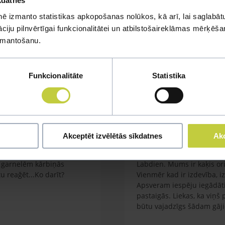
kdatnes
ē izmanto statistikas apkopošanas nolūkos, kā arī, lai saglabātu
iju pilnvērtīgai funkcionalitātei un atbilstošaireklāmas mērķēšana
mi
izmantošanu.
u jautājumu
Funkcionalitāte
Statistika
Akceptēt izvēlētās sīkdatnes
Akc
Kaķa vešana ārā
em garnelēm kārbiņās
Labdien. Mums ir kaķis orie
 reağēt...Ko darīt?
Vienmēr kad ir izdevība, i
Apsveram iespēju iegādāti
pastaigās. Liekas, ka viņš
būtu vajadzīgs šādam gāj