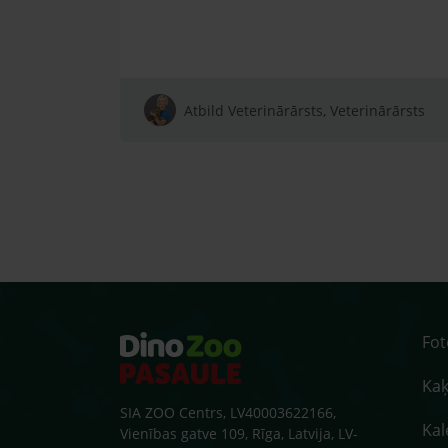
Atbild Veterinārārsts, Veterinārārsts
Fo
Kaķ
SIA ZOO Centrs, LV40003622166,
Kal
Vienības gatve 109, Rīga, Latvija, LV-