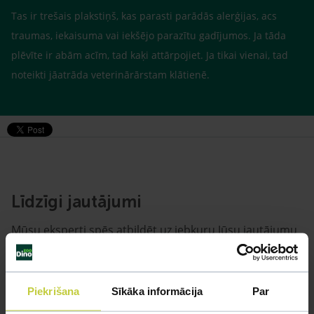
Tas ir trešais plakstiņš, kas parasti parādās alerģijas, acs
traumas, iekaisuma vai iekšējo parazītu gadījumos. Ja tāda
plēvīte ir abām acīm, tad kaķi attārpojiet. Ja tikai vienai, tad
noteikti jāatrāda veterinārārstam klātienē.
Līdzīgi jautājumi
Mūsu eksperti spēs atbildēt uz jebkuru Jūsu jautājumu
UZDOT JAUTĀJUMU
Piekrišana
Sīkāka informācija
Par