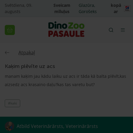
Svētdiena, 09.
Sveicam
Glazūra,
kopā
augusts
mīluļus
Gorošeks
ar
Atpakaļ
Kaķim plēvīte uz acs
manam kaķim jau kādu laiku uz acs ir tāda kā balta plēvīt,kas
aizsedz acs krasaino daļu?kas tas varetu but?
#kaki
Atbild Veterinārārsts, Veterinārārsts