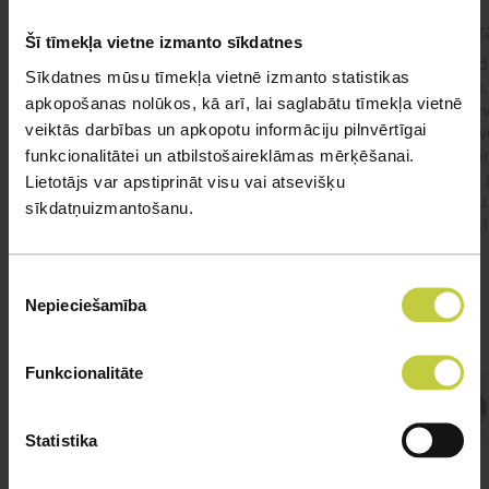
kaķis apēdis plēvi
Kaķ
Šī tīmekļa vietne izmanto sīkdatnes
Ja kaķim gadījies apēst plastiku ,ko ieklāj zem
Labd
Sīkdatnes mūsu tīmekļa vietnē izmanto statistikas
garnelēm kārbiņās apakšā.Kādas sekas varētu
vecs,
apkopošanas nolūkos, kā arī, lai saglabātu tīmekļa vietnē
būt?Kā kaķis varētu reağēt...Ko darīt?
izdev
veiktās darbības un apkopotu informāciju pilnvērtīgai
Apsv
funkcionalitātei un atbilstošaireklāmas mērķēšanai.
lēnām
viņš
Lietotājs var apstiprināt visu vai atsevišķu
#kakis
#apedis
#plevi
būtu
sīkdatņuizmantošanu.
vakcī
Piekrišanas
Nepieciešamība
izvēle
Funkcionalitāte
Atbild Veterinārārsts,
Veterinārārsts
Statistika