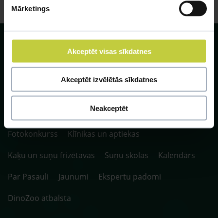
Mārketings
Akceptēt visas sīkdatnes
Akceptēt izvēlētās sīkdatnes
SIA ZOO Centrs, LV40003622166,
Vienības gatve 109, Rīga, Latvija, LV-1058.
P. 10:00-20:00 / S.SV. 10:00-16:00
Neakceptēt
Fotokonkurss
Klīnikas un aptiekas
Kaķu un suņu frizētavas
Suņu skolas
Kalendārs
Par Pasauli
Jaunumi
Ekspertu padomi
DinoZoo atbalsta