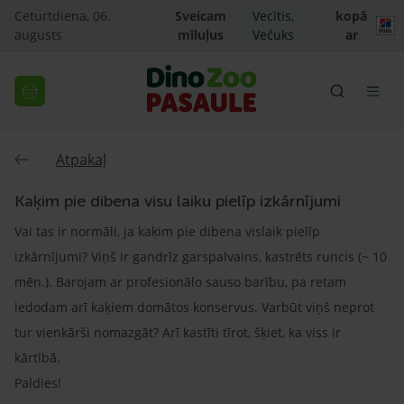
Ceturtdiena, 06.
Sveicam
Vecītis,
kopā
augusts
mīluļus
Večuks
ar
Atpakaļ
Kaķim pie dibena visu laiku pielīp izkārnījumi
Vai tas ir normāli, ja kaķim pie dibena vislaik pielīp
izkārnījumi? Viņš ir gandrīz garspalvains, kastrēts runcis (~ 10
mēn.). Barojam ar profesionālo sauso barību, pa retam
iedodam arī kaķiem domātos konservus. Varbūt viņš neprot
tur vienkārši nomazgāt? Arī kastīti tīrot, šķiet, ka viss ir
kārtībā.
Paldies!