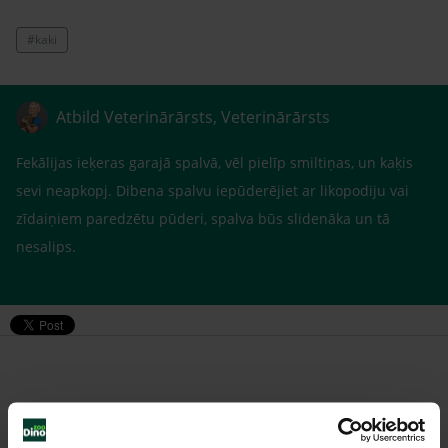
#kaki
Atbild Veterinārārsts, Veterinārārsts
Fekālijas ieķeras garajā spalvā, vēl pielīp smiltiņas, un kaķis
sevi neapkopj. Dibena spalvu iepūderējiet ar likopodiju vai
zīdaiņiem paredzētu pūderi, spalva būs slidenāka un tā
nesalips.
Līdzīgi jautājumi