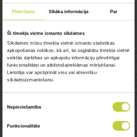
Mūsu eksperti spēs atbildēt uz jebkuru Jūsu jautājumu
Piekrišana
Sīkāka informācija
Par
UZDOT JAUTĀJUMU
Šī tīmekļa vietne izmanto sīkdatnes
Sīkdatnes mūsu tīmekļa vietnē izmanto statistikas
apkopošanas nolūkos, kā arī, lai saglabātu tīmekļa vietnē
kaķis apēdis plēvi
Kaķ
veiktās darbības un apkopotu informāciju pilnvērtīgai
Ja kaķim gadījies apēst plastiku ,ko ieklāj zem
Labd
funkcionalitātei un atbilstošaireklāmas mērķēšanai.
garnelēm kārbiņās apakšā.Kādas sekas varētu
vecs,
Lietotājs var apstiprināt visu vai atsevišķu
būt?Kā kaķis varētu reağēt...Ko darīt?
izdev
sīkdatņuizmantošanu.
Apsv
lēnām
viņš
#kakis
#apedis
#plevi
būtu
Piekrišanas
vakcī
Nepieciešamība
izvēle
Funkcionalitāte