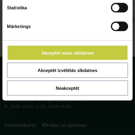
Statistika
Atbild Veterinārārsts,
Veterinārārsts
Mārketings
Akceptēt visas sīkdatnes
Akceptēt izvēlētās sīkdatnes
Neakceptēt
SIA ZOO Centrs, LV40003622166,
Vienības gatve 109, Rīga, Latvija, LV-1058.
P. 10:00-20:00 / S.SV. 10:00-16:00
Fotokonkurss
Klīnikas un aptiekas