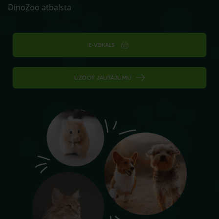
DinoZoo atbalsta
E-VEIKALS
UZDOT JAUTĀJUMU