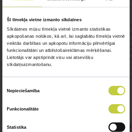
Šī tīmekļa vietne izmanto sīkdatnes
kaķis apēdis plēvi
Kaķ
Sīkdatnes mūsu tīmekļa vietnē izmanto statistikas
Ja kaķim gadījies apēst plastiku ,ko ieklāj zem
Labd
apkopošanas nolūkos, kā arī, lai saglabātu tīmekļa vietnē
garnelēm kārbiņās apakšā.Kādas sekas varētu
vecs,
veiktās darbības un apkopotu informāciju pilnvērtīgai
būt?Kā kaķis varētu reağēt...Ko darīt?
izdev
funkcionalitātei un atbilstošaireklāmas mērķēšanai.
Apsv
Lietotājs var apstiprināt visu vai atsevišķu
lēnām
sīkdatņuizmantošanu.
viņš
#kakis
#apedis
#plevi
būtu
vakcī
Piekrišanas
Nepieciešamība
izvēle
Funkcionalitāte
Atbild Veterinārārsts,
Statistika
Veterinārārsts