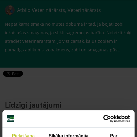
Atbild Veterinārārsts, Veterinārārsts
Nepatīkama smaka no mutes dobuma ir tad, ja bojāti zobi,
iekaisušas smaganas, ja slikti sagremojas barība. Noteikti kaķi
atrādiet veterinārārstam, jo visticamāk, ka uz zobiem ir
pamatīgs aplikums, zobakmens, zobi un smaganas pūst.
Līdzīgi jautājumi
Mūsu eksperti spēs atbildēt uz jebkuru Jūsu jautājumu
UZDOT JAUTĀJUMU
Piekrišana
Sīkāka informācija
Par