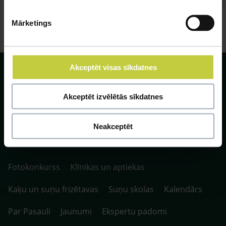
Mārketings
Akceptēt visas sīkdatnes
Akceptēt izvēlētās sīkdatnes
SIA ZOO Centrs, LV40003622166,
Vienības gatve 109, Rīga, Latvija, LV-1058.
Neakceptēt
P. 10:00-20:00 / S.SV. 10:00-16:00
Fotokonkurss
Klīnikas un aptiekas
Kaķu un suņu frizētavas
Suņu skolas
Kalendārs
Par Pasauli
Jaunumi
Ekspertu padomi