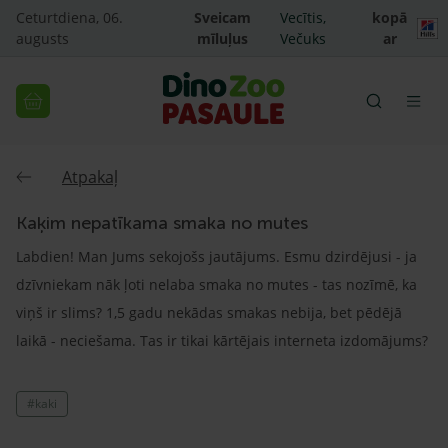
Ceturtdiena, 06.
Sveicam
Vecītis,
kopā
augusts
mīluļus
Večuks
ar
Atpakaļ
Kaķim nepatīkama smaka no mutes
Labdien! Man Jums sekojošs jautājums. Esmu dzirdējusi - ja
dzīvniekam nāk ļoti nelaba smaka no mutes - tas nozīmē, ka
viņš ir slims? 1,5 gadu nekādas smakas nebija, bet pēdējā
laikā - neciešama. Tas ir tikai kārtējais interneta izdomājums?
#kaki