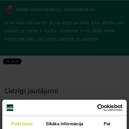
Atbild Veterinārārsts, Veterinārārsts
Ar ko kaķis tiek barots? Ja nav ārējo parazītu, ādas slimību, tad
parasti pie vainas ir barība. Uzrakstiet, ar ko, kādās devās
barots tiek kaķis, tad varēšu palīdzēt ar padomu.
Līdzīgi jautājumi
Mūsu eksperti spēs atbildēt uz jebkuru Jūsu jautājumu
UZDOT JAUTĀJUMU
Piekrišana
Sīkāka informācija
Par