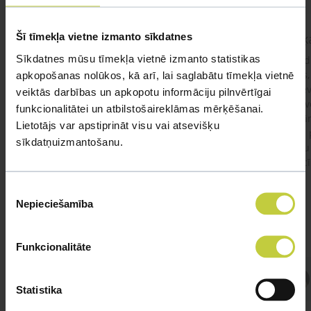
Šī tīmekļa vietne izmanto sīkdatnes
kaķis apēdis plēvi
Kaķ
Sīkdatnes mūsu tīmekļa vietnē izmanto statistikas
Ja kaķim gadījies apēst plastiku ,ko ieklāj zem
Labd
garnelēm kārbiņās apakšā.Kādas sekas varētu
vecs,
apkopošanas nolūkos, kā arī, lai saglabātu tīmekļa vietnē
būt?Kā kaķis varētu reağēt...Ko darīt?
izdev
veiktās darbības un apkopotu informāciju pilnvērtīgai
Apsv
funkcionalitātei un atbilstošaireklāmas mērķēšanai.
lēnām
Lietotājs var apstiprināt visu vai atsevišķu
viņš
#kakis
#apedis
#plevi
sīkdatņuizmantošanu.
būtu
vakcī
Piekrišanas
Nepieciešamība
izvēle
Funkcionalitāte
Atbild Veterinārārsts,
Statistika
Veterinārārsts