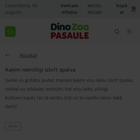
Ceturtdiena, 06.
Sveicam
Vecītis,
kopā
augusts
mīluļus
Večuks
ar
Atpakaļ
Kaķim nemitīgi izkrīt spalva
Sveiki, es gribētu jautat, manam kaķim visu laiku izkrīt spalva,
netikai uz adalaiku maiņām, bet visu laiku, pilnīgi
kušķiem.kapēc tas tā varētu būt un ko varētu lietas labā
darīt?
#kaki