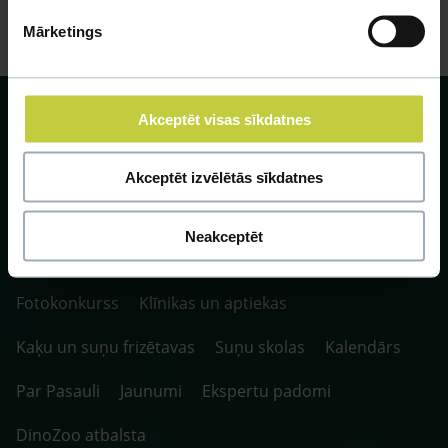
Mārketings
Akceptēt visas sīkdatnes
Akceptēt izvēlētās sīkdatnes
SIA ZOO Centrs, LV40003622166,
Vienības gatve 109, Rīga, Latvija, LV-1058.
Neakceptēt
P. 10:00-20:00 / S.SV. 10:00-16:00
Fotokonkurss
Klīnikas un aptiekas
Kaķu un suņu frizētavas
Suņu skolas
Kalendārs
Par Pasauli
Jaunumi
Ekspertu padomi
DinoZoo atbalsta