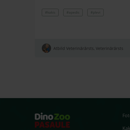
#kakis
#apedis
#plevi
Atbild Veterinārārsts, Veterinārārsts
Fo
Kaķ