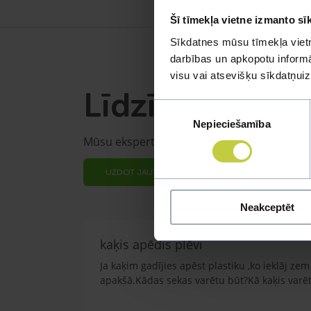
Šī tīmekļa vietne izmanto sī
Sīkdatnes mūsu tīmekļa vietn
darbības un apkopotu informāc
visu vai atsevišķu sīkdatņu
Līdzīgi jautāju
Piekrišanas
Nepieciešamība
izvēle
Mūsu eksperti spēs atbildēt uz jebkuru Jūs
UZDOT JAUTĀJUMU
Neakceptēt
kaķis apēdis plēvi
Ja kaķim gadījies apēst plastiku ,ko ieklāj z
apakšā.Kādas sekas varētu būt?Kā kaķis varētu