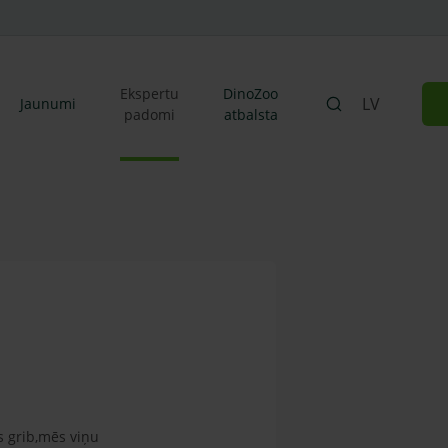
Ekspertu
DinoZoo
LV
Jaunumi
padomi
atbalsta
s grib,mēs viņu