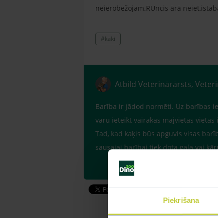
neierobežojam.RUncis ārā neiet,istaba
#kaki
Atbild Veterinārārsts, Veter
Barība ir jādod normēti. Uz barības 
varu ieteikt vairākās mājvietas vietās
Tad, kad kaķis būs apguvis visas barība
sausajai barībai tiek dota gaļa vai k
Piekrišana