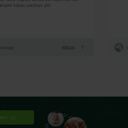
ienam? Kādas vakcīnas utt?
linologs
A
ATBILDE
IKALS