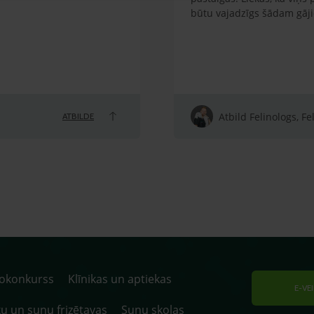
būtu vajadzīgs šādam gāj
Atbild Felinologs, Fe
ATBILDE
tokonkurss
Klīnikas un aptiekas
E-VE
u un suņu frizētavas
Suņu skolas