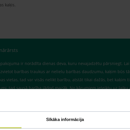
s kaķis.
inārārsts
iepakojuma ir norādīta dienas deva, kuru nevajadzētu pārsniegt. La
 izvietot barības traukus ar nelielu barības daudzumu, kaķim būs tās
s vietas, tad var visās nelikt barību, atstāt tikai dažās, bet kaķim t
ārumi, tad sausā barība jādod mazāk. No kārumiem ieteiktu uz laiku 
Sīkāka informācija