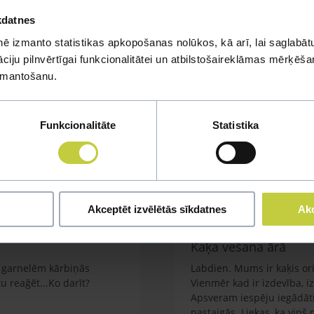
kdatnes
ē izmanto statistikas apkopošanas nolūkos, kā arī, lai saglabātu
iju pilnvērtīgai funkcionalitātei un atbilstošaireklāmas mērķēšana
izmantošanu.
mi
Funkcionalitāte
Statistika
u jautājumu
Akceptēt izvēlētās sīkdatnes
Akc
Kaķa vešana ārā
em garnelēm kārbiņās
Labdien. Mums ir kaķis orie
 reağēt...Ko darīt?
Vienmēr kad ir izdevība, i
Apsveram iespēju iegādāti
pastaigās. Liekas, ka viņš