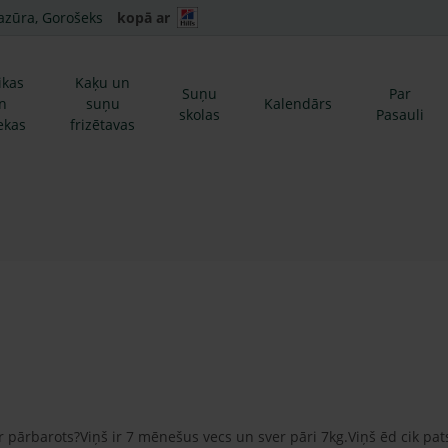
azūra, Gorošeks
kopā ar
ikas
Kaķu un
Suņu
Par
n
suņu
Kalendārs
skolas
Pasauli
ekas
frizētavas
r pārbarots?Viņš ir 7 mēnešus vecs un sver pāri 7kg.Viņš ēd cik pat