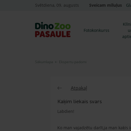
Svētdiena, 09. augusts
Sveicam mīluļus
Gl
Klīn
Fotokonkurss
u
apti
Sākumlapa
Ekspertu padomi
Atpakaļ
Kaķim liekais svars
Labdien!
Ko man vajadzētu darīt,ja man kaķis i