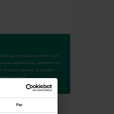
i kaķis kaut nedaudz nomestu svaru,
 visas jāapstaigā, lai sameklētu ēst.
ik un tā būs jākustās. Ja papildus
atteikties vispār.
Par