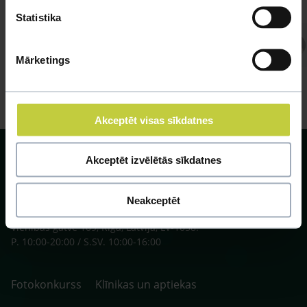
Statistika
Atbild Veterinārārsts,
Veterinārārsts
Mārketings
Akceptēt visas sīkdatnes
Akceptēt izvēlētās sīkdatnes
Neakceptēt
SIA ZOO Centrs, LV40003622166,
Vienības gatve 109, Rīga, Latvija, LV-1058.
P. 10:00-20:00 / S.SV. 10:00-16:00
Fotokonkurss
Klīnikas un aptiekas