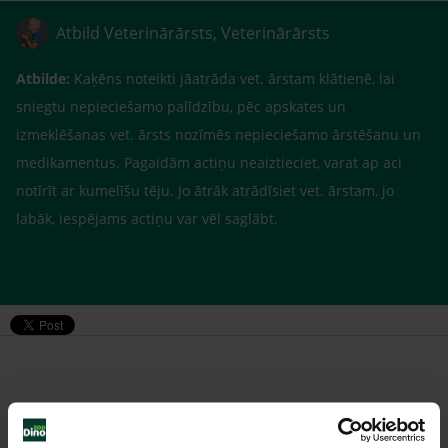
Atbild Veterinārārsts, Veterinārārsts
Atbilde:
Kaķēns noteikti jāatrāda vet. ārstam klātienē, lai
sniegtu nepieciešamo palīdzību, pēc apskates un
izmeklēšanas vet. ārsts nozīmēs nepieciešamo ārstēšanu un
medikamentus. Pagaidām actiņu neaiztieciet, varat ap aci
notīrīt ar kumelīšu tēju. Jo ātrāk atrādīsiet vet. ārstam, jo
labāk, iespējams actiņu var vēl saglābt.
Līdzīgi jautājumi