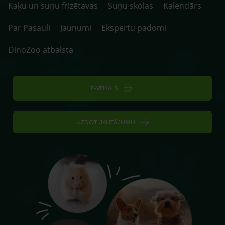
Kaķu un suņu frizētavas
Suņu skolas
Kalendārs
Par Pasauli
Jaunumi
Ekspertu padomi
DinoZoo atbalsta
E-VEIKALS
UZDOT JAUTĀJUMU