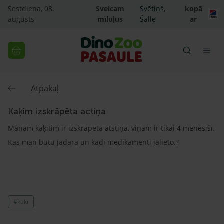
Sestdiena, 08.
Sveicam
Svētiņš,
kopā
augusts
mīluļus
Šalle
ar
Atpakaļ
Kaķim izskrāpēta actiņa
Manam kaķītim ir izskrāpēta atstiņa, viņam ir tikai 4 mēnesīši.
Kas man būtu jādara un kādi medikamenti jālieto.?
#kaki