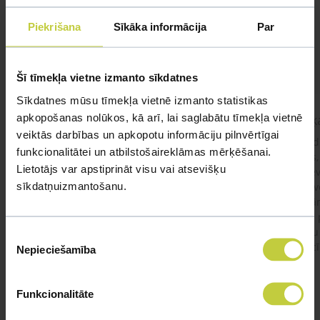
Mūsu eksperti spēs atbildēt uz jebkuru Jūsu jautājumu
Piekrišana
Sīkāka informācija
Par
UZDOT JAUTĀJUMU
Šī tīmekļa vietne izmanto sīkdatnes
Sīkdatnes mūsu tīmekļa vietnē izmanto statistikas
apkopošanas nolūkos, kā arī, lai saglabātu tīmekļa vietnē
kaķis apēdis plēvi
Kaķ
veiktās darbības un apkopotu informāciju pilnvērtīgai
Ja kaķim gadījies apēst plastiku ,ko ieklāj zem
Labd
funkcionalitātei un atbilstošaireklāmas mērķēšanai.
garnelēm kārbiņās apakšā.Kādas sekas varētu
vecs,
Lietotājs var apstiprināt visu vai atsevišķu
būt?Kā kaķis varētu reağēt...Ko darīt?
izdev
sīkdatņuizmantošanu.
Apsv
lēnām
viņš
#kakis
#apedis
#plevi
būtu
Piekrišanas
vakcī
Nepieciešamība
izvēle
Funkcionalitāte