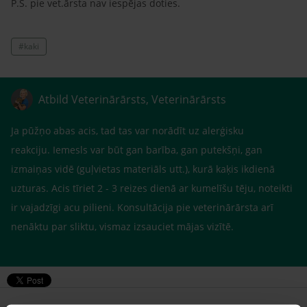
P.S. pie vet.ārsta nav iespējas doties.
#kaki
Atbild Veterinārārsts, Veterinārārsts
Ja pūžņo abas acis, tad tas var norādīt uz alerģisku
reakciju. Iemesls var būt gan barība, gan putekšņi, gan
izmaiņas vidē (guļvietas materiāls utt.), kurā kaķis ikdienā
uzturas. Acis tīriet 2 - 3 reizes dienā ar kumelīšu tēju, noteikti
ir vajadzīgi acu pilieni. Konsultācija pie veterinārārsta arī
nenāktu par sliktu, vismaz izsauciet mājas vizītē.