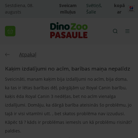
Sestdiena, 08.
Sveicam
Svētiņš,
kopā
augusts
mīluļus
Šalle
ar
Atpakaļ
Kaķim izdalījumi no acīm, barības maiņa nepalīdz
Sveicināti, manam kaķim bija izdalījumi no acīm, bija doma,
ka tas ir lētas barības dēļ, pārgājām uz Royal Canin barību,
kaķis ēda Royal Canin 3 nedēļas, bet no acīm vienalga
izdalījumi. Domāju, ka dārgā barība ateisinās šo problēmu, jo
tajā ir visi vitamīni utt. , bet skatos problēma nav izzudusi.
Kāpēc tā ? kāds ir problēmas iemesls un kā problēmu risināt?
paldies.