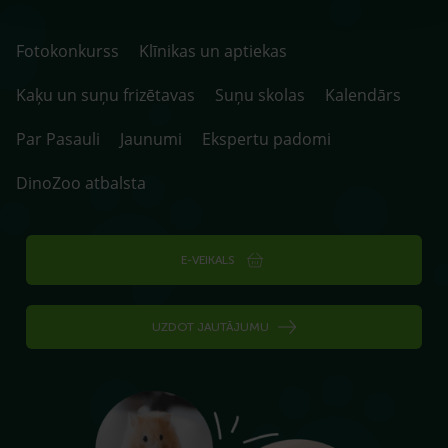
Fotokonkurss
Klīnikas un aptiekas
Kaķu un suņu frizētavas
Suņu skolas
Kalendārs
Par Pasauli
Jaunumi
Ekspertu padomi
DinoZoo atbalsta
E-VEIKALS
UZDOT JAUTĀJUMU