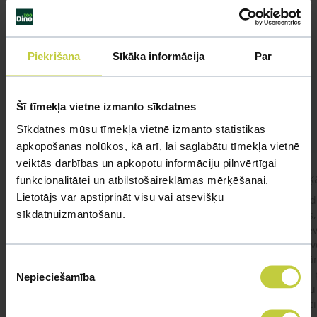
Līdzīgi jautājumi
Piekrišana
Sīkāka informācija
Par
Mūsu eksperti spēs atbildēt uz jebkuru Jūsu jautājumu
UZDOT JAUTĀJUMU
Šī tīmekļa vietne izmanto sīkdatnes
Sīkdatnes mūsu tīmekļa vietnē izmanto statistikas
apkopošanas nolūkos, kā arī, lai saglabātu tīmekļa vietnē
veiktās darbības un apkopotu informāciju pilnvērtīgai
kaķis apēdis plēvi
Kaķ
funkcionalitātei un atbilstošaireklāmas mērķēšanai.
Lietotājs var apstiprināt visu vai atsevišķu
Ja kaķim gadījies apēst plastiku ,ko ieklāj zem
Labd
sīkdatņuizmantošanu.
garnelēm kārbiņās apakšā.Kādas sekas varētu
vecs,
būt?Kā kaķis varētu reağēt...Ko darīt?
izdev
Apsv
lēnām
Piekrišanas
viņš
Nepieciešamība
#kakis
#apedis
#plevi
izvēle
būtu
vakcī