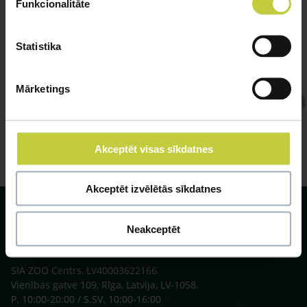
Funkcionalitāte
Statistika
Mārketings
Atbild Veterinārārsts,
Veterinārārsts
Akceptēt visas sīkdatnes
Akceptēt izvēlētās sīkdatnes
Neakceptēt
SIA ZOO Centrs, LV40003622166,
Vienības gatve 109, Rīga, Latvija, LV-1058.
P. 10:00-20:00 / S.SV. 10:00-16:00