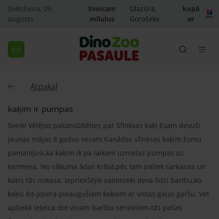
Svētdiena, 09.
Sveicam
Glazūra,
kopā
augusts
mīluļus
Gorošeks
ar
Atpakaļ
kaķim ir pumpas
Sveiki Vēlējos pakonsūltēties par Sfinksas kaķi Esam devuši
jaunas mājas 8 gadus vecam Kanādas sfinksas kaķim Esmu
pamanījusi,ka kaķim ik pa laikam uzmetas pumpas uz
ķermeņa. No sākuma ādas krāsā,pēc tam paliek sarkanas un
kaķis tās nokasa. Iepriekšējie saimnieki deva līdzi barību,ko
kaķis ēd-Josera pieaugušiem kaķiem ar vistas gaļas garšu. Vet
aptiekā ieteica dot viņam barību senioriem-tās pašas