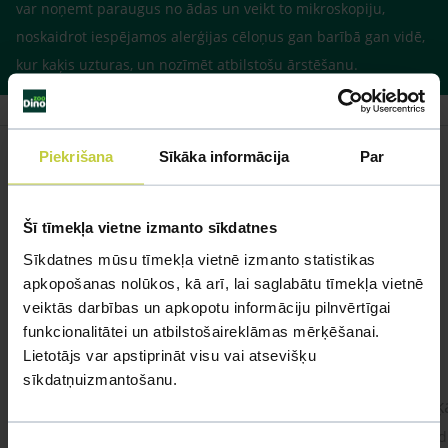
var noņemt paraugus no ādas un veikt to mikroskopiju,
noskaidrot iespējamos alerģijas cēloņus gan barībā gan vidē,
kur kaķis uzturas, un nozīmēt atbilstošu ārstēšanu.
Piekrišana
Sīkāka informācija
Par
Līdzīgi jautājumi
Šī tīmekļa vietne izmanto sīkdatnes
Mūsu eksperti spēs atbildēt uz jebkuru Jūsu jautājumu
Sīkdatnes mūsu tīmekļa vietnē izmanto statistikas
apkopošanas nolūkos, kā arī, lai saglabātu tīmekļa vietnē
UZDOT JAUTĀJUMU
veiktās darbības un apkopotu informāciju pilnvērtīgai
funkcionalitātei un atbilstošaireklāmas mērķēšanai.
Lietotājs var apstiprināt visu vai atsevišķu
sīkdatņuizmantošanu.
kaķis apēdis plēvi
Kaķ
Ja kaķim gadījies apēst plastiku ,ko ieklāj zem
Labd
Piekrišanas