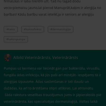
firmas,kas ir laba nierēm utt. Tad nu tagad dodu
veco+piemaisu jauno,lai pierod Manuprāt,kaķim ir alerģija no
barības! Kādu barību varat ieteikt,ja ir seniors ar alerģiju
#kakis
#kakissfinkss
#dermatoloģija
#kakimpumpa
Atbild Veterinārārsts, Veterinārārsts
Pumpas uz ķermeņa var liecināt gan par bakteriālu, virusālu,
fungālu ādas infekciju, kā jūs paši arī minējāt- iespējams tā ir
alerģijas izpausme. Ādas saslimšanas ir ļoti daudz un
dažādas, ka arī to ārstēšana stipri atšķiras. Lai atrisinātu
šāda rakstura veselības traucējumus jums ir jāpierakstās pie
veterinārārsta, kas specializējas dermatoloģijā. Vizītes laikā