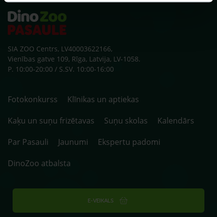
SIA ZOO Centrs, LV40003622166,
Vienības gatve 109, Rīga, Latvija, LV-1058.
P. 10:00-20:00 / S.SV. 10:00-16:00
Fotokonkurss
Klīnikas un aptiekas
Kaķu un suņu frizētavas
Suņu skolas
Kalendārs
Par Pasauli
Jaunumi
Ekspertu padomi
DinoZoo atbalsta
E-VEIKALS