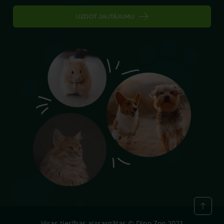
UZDOT JAUTĀJUMU
Visas tiesības aizsargātas © Dino Zoo 2021