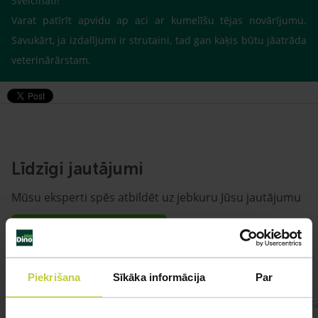
Sveicināti!
Varat patīrīt apvidu ap aci ar kumelīšu tējas novārījumu.
Savukārt, ja izdalījumi ir strutaini, tad gan kaķis būtu jāatrāda
veterinārārstam.
Līdzīgi jautājumi
Mūsu eksperti spēs atbildēt uz jebkuru Jūsu jautājumu
UZDOT JAUTĀJUMU
Piekrišana
Sīkāka informācija
Par
kaķis apēdis plēvi
Kaķ