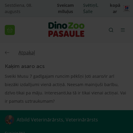
Sestdiena, 08.
Sveicam
Svētiņš,
kopā
augusts
mīluļus
Šalle
ar
Atpakaļ
Kaķim asaro acs
Sveiki Musu 7 gadīgajam runcim pēkšņi ļoti asaro/ir arī
biezāki izdalījumi vienā actiņā. Neesam mainijuši barību,
dzīvo tikai pa māju. Interesanti,ka tā ir tikai vienai actiņai. Vai
ir pamats uztraukumam?
Atbild Veterinārārsts, Veterinārārsts