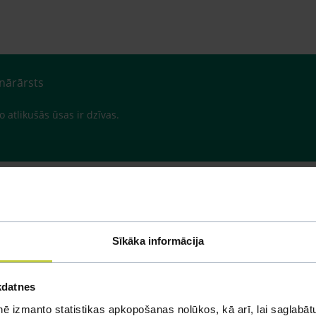
inārārsts
o atlikušās ūsas ir dzīvas.
Sīkāka informācija
kdatnes
ē izmanto statistikas apkopošanas nolūkos, kā arī, lai saglabātu