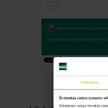
#kaki
Atbild Veterinārārsts, Veter
Ūsas ataugs. Galiņus gan negrieziet, j
Piekrišana
Šī tīmekļa vietne izmanto sī
Sīkdatnes mūsu tīmekļa vietn