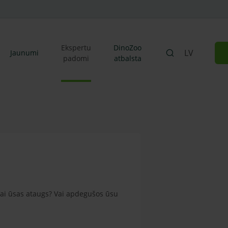
Ekspertu
DinoZoo
LV
Jaunumi
padomi
atbalsta
Vai ūsas ataugs? Vai apdegušos ūsu