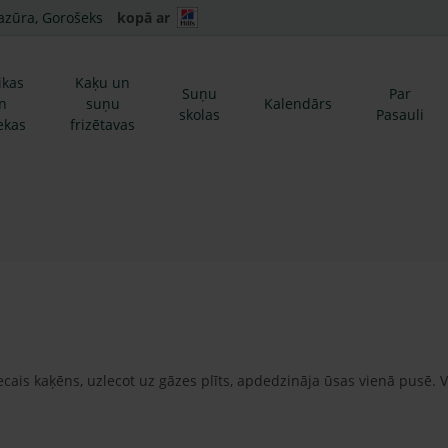
azūra, Gorošeks
kopā ar
ikas
Kaķu un
Suņu
Par
n
suņu
Kalendārs
skolas
Pasauli
ekas
frizētavas
ais kaķēns, uzlecot uz gāzes plīts, apdedzināja ūsas vienā pusē. 