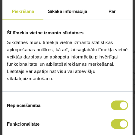
Mūsu eksperti spēs atbildēt uz jebkuru Jūsu jautājumu
Piekrišana
Sīkāka informācija
Par
UZDOT JAUTĀJUMU
Šī tīmekļa vietne izmanto sīkdatnes
Sīkdatnes mūsu tīmekļa vietnē izmanto statistikas
apkopošanas nolūkos, kā arī, lai saglabātu tīmekļa vietnē
kaķis apēdis plēvi
Kaķ
veiktās darbības un apkopotu informāciju pilnvērtīgai
Ja kaķim gadījies apēst plastiku ,ko ieklāj zem
Labd
funkcionalitātei un atbilstošaireklāmas mērķēšanai.
garnelēm kārbiņās apakšā.Kādas sekas varētu
vecs,
Lietotājs var apstiprināt visu vai atsevišķu
būt?Kā kaķis varētu reağēt...Ko darīt?
izdev
sīkdatņuizmantošanu.
Apsv
lēnām
viņš
#kakis
#apedis
#plevi
būtu
Piekrišanas
vakcī
Nepieciešamība
izvēle
Funkcionalitāte