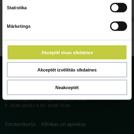
Statistika
Atbild Veterinārārsts,
Veterinārārsts
Mārketings
Akceptēt visas sīkdatnes
Akceptēt izvēlētās sīkdatnes
Neakceptēt
SIA ZOO Centrs, LV40003622166,
Vienības gatve 109, Rīga, Latvija, LV-1058.
P. 10:00-20:00 / S.SV. 10:00-16:00
Fotokonkurss
Klīnikas un aptiekas