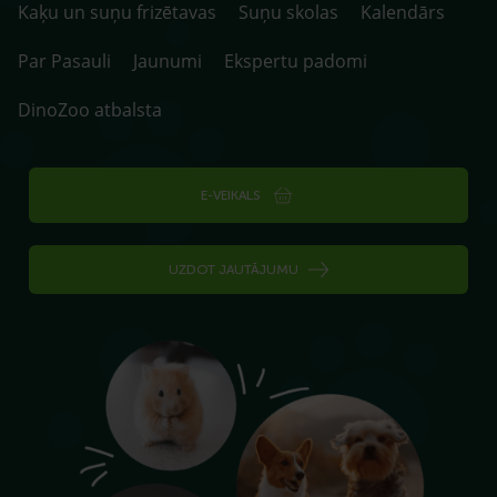
Kaķu un suņu frizētavas
Suņu skolas
Kalendārs
Par Pasauli
Jaunumi
Ekspertu padomi
DinoZoo atbalsta
E-VEIKALS
UZDOT JAUTĀJUMU