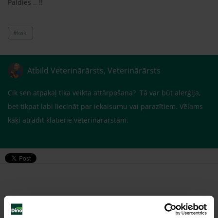
Paldies .. !!
#kaki
Atbild Veterinārārsts, Veterinārārsts
Cik sen atpakaļ tika veikta attārpošana? Tā var būt alerģija,
bet tikpat labi liecināt par iekaisumu vai parazītiem. Vēlams
kaķi atrādīt klātienē veterinārārstam.
Līdzīgi jautājumi