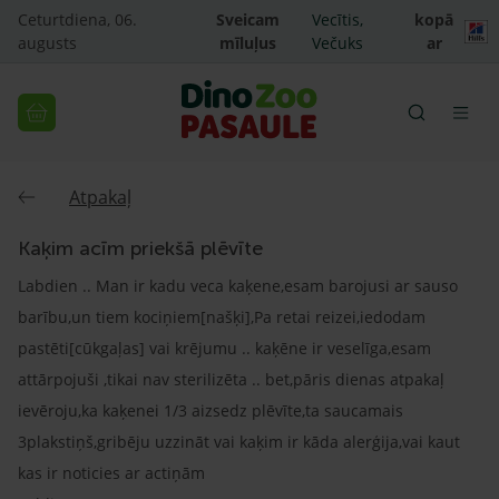
Ceturtdiena, 06.
Sveicam
Vecītis,
kopā
augusts
mīluļus
Večuks
ar
Atpakaļ
Kaķim acīm priekšā plēvīte
Labdien .. Man ir kadu veca kaķene,esam barojusi ar sauso
barību,un tiem kociņiem[našķi],Pa retai reizei,iedodam
pastēti[cūkgaļas] vai krējumu .. kaķēne ir veselīga,esam
attārpojuši ,tikai nav sterilizēta .. bet,pāris dienas atpakaļ
ievēroju,ka kaķenei 1/3 aizsedz plēvīte,ta saucamais
3plakstiņš,gribēju uzzināt vai kaķim ir kāda alerģija,vai kaut
kas ir noticies ar actiņām