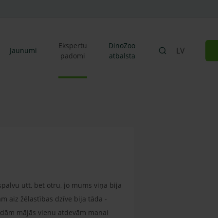
Ekspertu
DinoZoo
LV
Jaunumi
padomi
atbalsta
spalvu utt, bet otru, jo mums viņa bija
 aiz žēlastības dzīve bija tāda -
izvedām mājās vienu atdevām manai