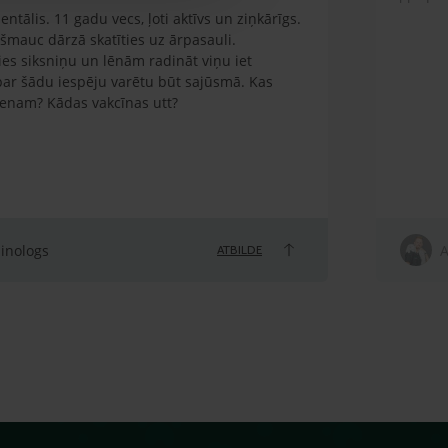
ntālis. 11 gadu vecs, ļoti aktīvs un ziņkārīgs.
zšmauc dārzā skatīties uz ārpasauli.
es siksniņu un lēnām radināt viņu iet
 par šādu iespēju varētu būt sajūsmā. Kas
ienam? Kādas vakcīnas utt?
linologs
A
ATBILDE