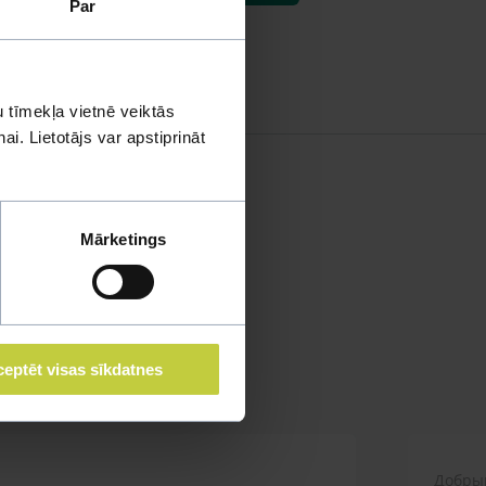
Par
 tīmekļa vietnē veiktās
i. Lietotājs var apstiprināt
Mārketings
eptēt visas sīkdatnes
Добрый