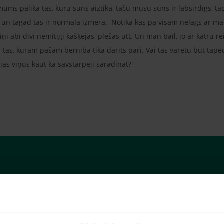
mums palika tas, kuru suns aiztika, taču mūsu suns ir labsirdīgs, t
, un tagad tas ir normāla izmēra. Notika kas pa visam nelāgs ar m
abi divi nemitīgi kašķējās, plēšas utt. Un man bail, jo ar katru reiz
a tas, kuram pašam bērnībā tika darīts pāri. Vai tas varētu būt tāpē
ējas viņus kaut kā savstarpēji saradināt?
ieņemtu teritoriju. Kaķis, kuru bērnībā apbižoja, tagad jūtas spēcīgs