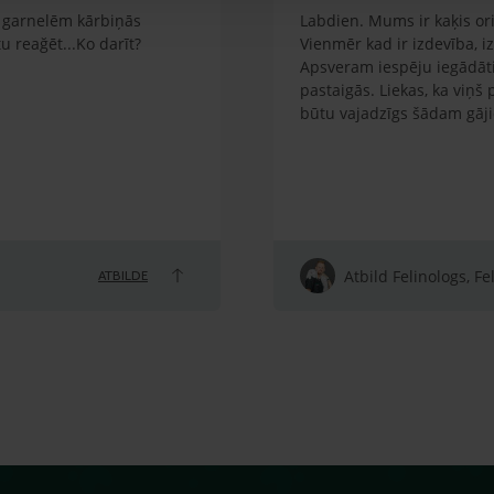
em garnelēm kārbiņās
Labdien. Mums ir kaķis orie
 reağēt...Ko darīt?
Vienmēr kad ir izdevība, i
Apsveram iespēju iegādāti
pastaigās. Liekas, ka viņš
būtu vajadzīgs šādam gāj
Atbild Felinologs, Fe
ATBILDE