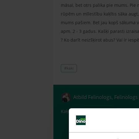
māsai, bet otrs palika pie mums. Pie 
rūpēm un mīlestību kaķītis sāka augt
mums pašiem. Bet jau kopš sākuma viņi 
apm. 2 - 3 gadus. Kašķi parasti izrais
? Ko darīt neizšķirot abus? Vai ir iesp
#kaki
Atbild Felinologs, Felinologs
Kaķus var kastrēt, jo abi kaujas, lai 