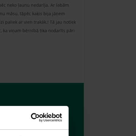
āpēc neko ļaunu nedarīja. Ar labām
anu māsu, tāpēc kaķis bija jāņem
i paliek ar vien trakāk.! Tā jau notiek
c, ka viņam bērnībā tika nodarīts pāri
 un varens, tāpēc iekausta vājāko.