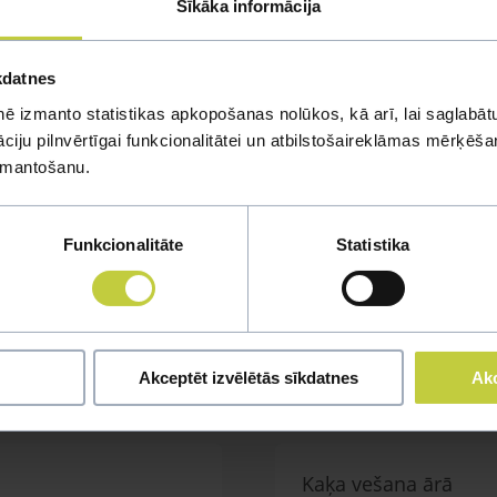
Sīkāka informācija
kdatnes
ē izmanto statistikas apkopošanas nolūkos, kā arī, lai saglabātu
iju pilnvērtīgai funkcionalitātei un atbilstošaireklāmas mērķēšana
izmantošanu.
mi
Funkcionalitāte
Statistika
u jautājumu
Akceptēt izvēlētās sīkdatnes
Akc
Kaķa vešana ārā