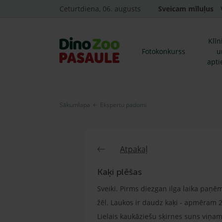
Ceturtdiena, 06. augusts
Sveicam mīluļus
Klīn
Fotokonkurss
u
apti
Sākumlapa
Ekspertu padomi
Atpakaļ
Kaķi plēšas
Sveiki. Pirms diezgan ilga laika paņēm
žēl. Laukos ir daudz kaķi - apmēram 2
Lielais kaukāziešu sķirnes suns viņa