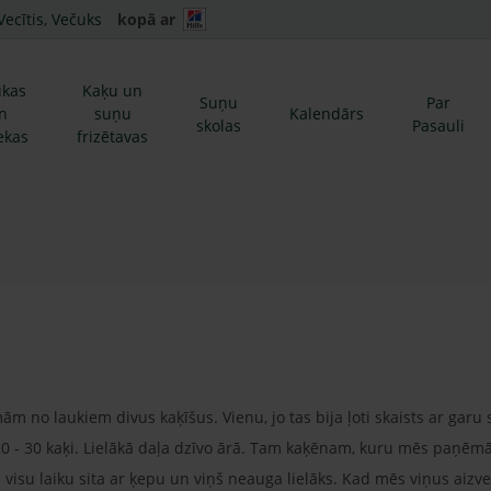
Vecītis, Večuks
kopā ar
ikas
Kaķu un
Suņu
Par
n
suņu
Kalendārs
skolas
Pasauli
ekas
frizētavas
ām no laukiem divus kaķīšus. Vienu, jo tas bija ļoti skaists ar garu 
0 - 30 kaķi. Lielākā daļa dzīvo ārā. Tam kaķēnam, kuru mēs paņēmām
m visu laiku sita ar ķepu un viņš neauga lielāks. Kad mēs viņus a