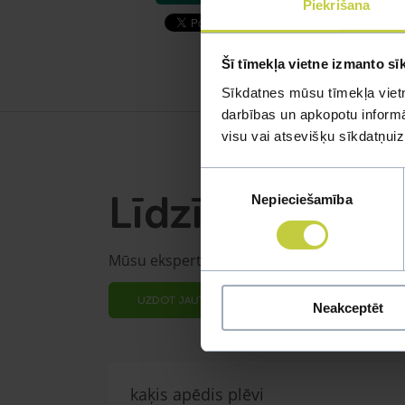
Piekrišana
Šī tīmekļa vietne izmanto sī
Sīkdatnes mūsu tīmekļa vietn
darbības un apkopotu informāc
visu vai atsevišķu sīkdatņu
Piekrišanas
Līdzīgi jautāju
Nepieciešamība
izvēle
Mūsu eksperti spēs atbildēt uz jebkuru Jūs
UZDOT JAUTĀJUMU
Neakceptēt
kaķis apēdis plēvi