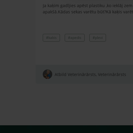
Ja kaķim gadījies apēst plastiku ,ko ieklāj z
apakšā.Kādas sekas varētu būt?Kā kaķis varētu
#kakis
#apedis
#plevi
Atbild Veterinārārsts, Veterinārārsts