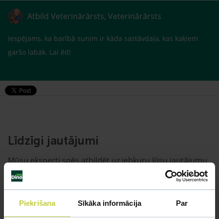
Atbild Veterinārārsts, Veterinārārsts
Iespējams, ka barībā sunim ir kāda sastāvdaļa, kas kaķiem
garšo labāk. Lai ēd!
Līdzīgi jautājumi
Mūsu eksperti spēs atbildēt uz jebkuru Jūsu jautājumu
UZDOT JAUTĀJUMU
Piekrišana
Sīkāka informācija
Par