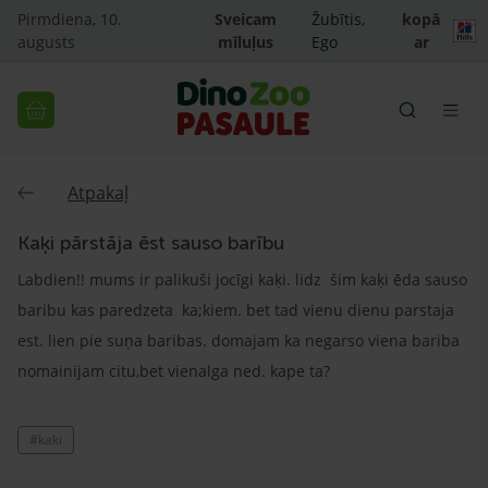
Pirmdiena, 10.
Sveicam
Žubītis,
kopā
augusts
mīluļus
Ego
ar
Atpakaļ
Kaķi pārstāja ēst sauso barību
Labdien!! mums ir palikuši jocīgi kaķi. lidz šim kaķi ēda sauso
baribu kas paredzeta ka;kiem. bet tad vienu dienu parstaja
est. lien pie suņa baribas. domajam ka negarso viena bariba
nomainijam citu,bet vienalga ned. kape ta?
#kaki