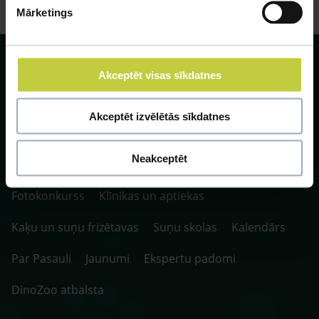
Mārketings
Akceptēt visas sīkdatnes
Akceptēt izvēlētās sīkdatnes
SIA ZOO Centrs, LV40003622166,
Vienības gatve 109, Rīga, Latvija, LV-1058.
P. 10:00-20:00 / S.SV. 10:00-16:00
Neakceptēt
Fotokonkurss
Klīnikas un aptiekas
Kaķu un suņu frizētavas
Suņu skolas
Kalendārs
Par Pasauli
Jaunumi
Ekspertu padomi
DinoZoo atbalsta