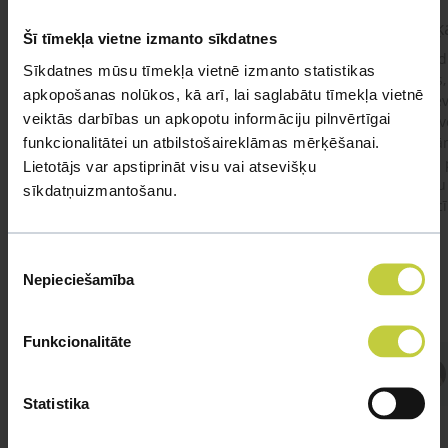
kaķis apēdis plēvi
Kaķ
Šī tīmekļa vietne izmanto sīkdatnes
Ja kaķim gadījies apēst plastiku ,ko ieklāj zem
Labd
Sīkdatnes mūsu tīmekļa vietnē izmanto statistikas
garnelēm kārbiņās apakšā.Kādas sekas varētu
vecs,
apkopošanas nolūkos, kā arī, lai saglabātu tīmekļa vietnē
būt?Kā kaķis varētu reağēt...Ko darīt?
izdev
veiktās darbības un apkopotu informāciju pilnvērtīgai
Apsv
funkcionalitātei un atbilstošaireklāmas mērķēšanai.
lēnām
viņš
Lietotājs var apstiprināt visu vai atsevišķu
#kakis
#apedis
#plevi
būtu
sīkdatņuizmantošanu.
vakcī
Piekrišanas
Nepieciešamība
izvēle
Funkcionalitāte
Atbild Veterinārārsts,
Veterinārārsts
Statistika