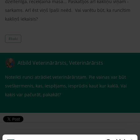
dzeltenīga, recekļaina masa... Paskatījos arī kakliņu viņam -
sarkams. Arī ēst viņš īpaši neēd. Vai varētu būt, ka runcītim
kakliņš iekaisis?
#kaki
Atbild Veterinārārsts, Veterinārārsts
Noteikti runci atrādiet veterinārārstam. Pie vainas var būt
svešķermenis, kas, iespējams, iesprūdis kaut kur kaklā. Vai
kaķis var pačurāt, pakakāt?