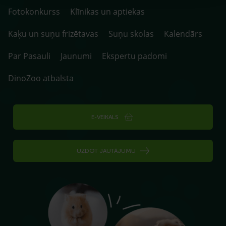
Fotokonkurss
Klīnikas un aptiekas
Kaķu un suņu frizētavas
Suņu skolas
Kalendārs
Par Pasauli
Jaunumi
Ekspertu padomi
DinoZoo atbalsta
E-VEIKALS
UZDOT JAUTĀJUMU