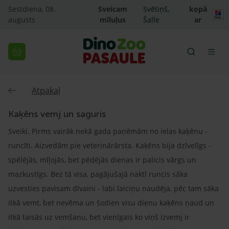
Sestdiena, 08.
Sveicam
Svētiņš,
kopā
augusts
mīluļus
Šalle
ar
Atpakaļ
Kaķēns vemj un saguris
Sveiki. Pirms vairāk nekā gada paņēmām no ielas kaķēnu -
runcīti. Aizvedām pie veterinārārsta. Kaķēns bija dzīvelīgs -
spēlējās, mīļojās, bet pēdējās dienas ir palicis vārgs un
mazkustīgs. Bez tā visa, pagājušajā naktī runcis sāka
uzvesties pavisam dīvaini - labi laiciņu ņaudēja, pēc tam sāka
itkā vemt, bet nevēma un šodien visu dienu kaķēns ņaud un
itkā taisās uz vemšanu, bet vienīgais ko viņš izvemj ir