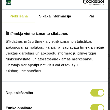
Līdzīgi jautājumi
Piekrišana
Sīkāka informācija
Par
Mūsu eksperti spēs atbildēt uz jebkuru Jūsu jautājumu
UZDOT JAUTĀJUMU
Šī tīmekļa vietne izmanto sīkdatnes
Sīkdatnes mūsu tīmekļa vietnē izmanto statistikas
apkopošanas nolūkos, kā arī, lai saglabātu tīmekļa vietnē
veiktās darbības un apkopotu informāciju pilnvērtīgai
kaķis apēdis plēvi
Kaķ
funkcionalitātei un atbilstošaireklāmas mērķēšanai.
Ja kaķim gadījies apēst plastiku ,ko ieklāj zem
Labd
Lietotājs var apstiprināt visu vai atsevišķu
garnelēm kārbiņās apakšā.Kādas sekas varētu
vecs,
sīkdatņuizmantošanu.
būt?Kā kaķis varētu reağēt...Ko darīt?
izdev
Apsv
lēnām
Piekrišanas
viņš
#kakis
#apedis
#plevi
Nepieciešamība
būtu
izvēle
vakcī
Funkcionalitāte