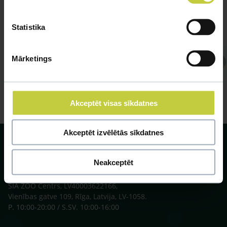
Statistika
Mārketings
Atbild Veterinārārsts,
Veterinārārsts
Akceptēt visas sīkdatnes
Akceptēt izvēlētās sīkdatnes
Neakceptēt
SIA ZOO Centrs, LV40003622166,
Vienības gatve 109, Rīga, Latvija, LV-1058.
P. 10:00-20:00 / S.SV. 10:00-16:00