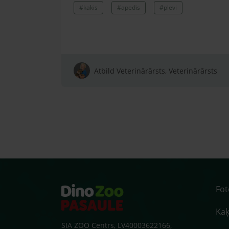
#kakis
#apedis
#plevi
Atbild Veterinārārsts, Veterinārārsts
Fo
Kaķ
SIA ZOO Centrs, LV40003622166,