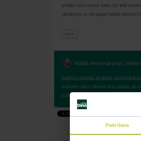
pirkārt viņš nelaiž neko īsti klāt mute
jautājums ir, kā tagad labāk rīkoties? 
#kaki
Atbild Veterinārārsts, Veter
Kaķēnu noteikti atrādiet veterinārār
dobums pāris dienas būs jākopj, lai n
ūdeni un tad pa mazai piciņai liecie
Piekrišana