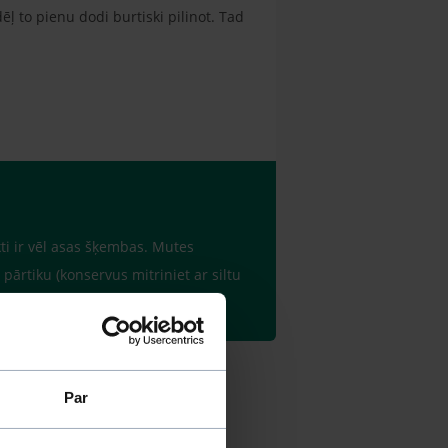
dēļ to pienu dodi burtiski pilinot. Tad
ti ir vēl asas šķembas. Mutes
ārtiku (konservus mitriniet ar siltu
Par