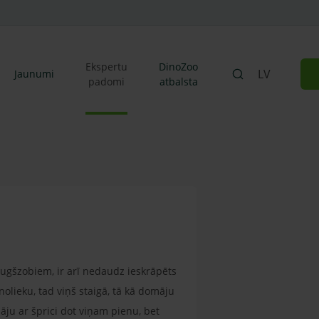
Ekspertu
DinoZoo
LV
Jaunumi
padomi
atbalsta
 augšzobiem, ir arī nedaudz ieskrāpēts
nolieku, tad viņš staigā, tā kā domāju
āju ar šprici dot viņam pienu, bet