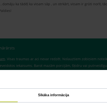
i , domāju ka tādēļ ka viņam sāp , un otrkārt, viņam ir grūti norīt, tā
Paldies!
inārārsts
stam
. Visas traumas ar aci nevar redzēt. Nolauztiem zobiņiem noteik
eveidotos iekaisums. Barot mazām porcijām, šķidru vai putrveidīgu p
t kaķēnam mutē).
Sīkāka informācija