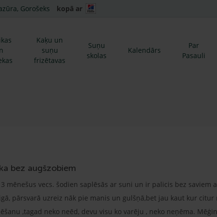
azūra, Gorošeks
kopā ar
ikas
Kaķu un
Suņu
Par
n
suņu
Kalendārs
skolas
Pasauli
ekas
frizētavas
lika bez augšzobiem
s, 3 mēnešus vecs. šodien saplēsās ar suni un ir palicis bez saviem
igā, pārsvarā uzreiz nāk pie manis un gulšņā,bet jau kaut kur citur 
ar ēšanu ,tagad neko neēd, devu visu ko varēju , neko neņēma. Mēģin