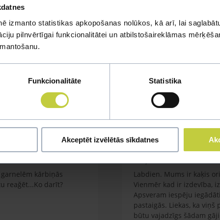
kdatnes
ē izmanto statistikas apkopošanas nolūkos, kā arī, lai saglabātu
iju pilnvērtīgai funkcionalitātei un atbilstošaireklāmas mērķēšana
izmantošanu.
mi
Funkcionalitāte
Statistika
u jautājumu
Akceptēt izvēlētās sīkdatnes
Akc
Kaķa vešana ārā
em garnelēm kārbiņās
Labdien. Mums ir kaķis orie
 reağēt...Ko darīt?
Vienmēr kad ir izdevība, i
Apsveram iespēju iegādāti
pastaigās. Liekas, ka viņš
būtu vajadzīgs šādam gāj