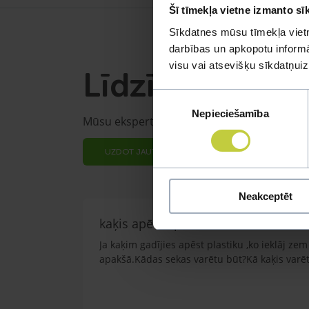
Šī tīmekļa vietne izmanto sī
Sīkdatnes mūsu tīmekļa vietn
darbības un apkopotu informāc
visu vai atsevišķu sīkdatņu
Līdzīgi jautāju
Piekrišanas
Nepieciešamība
izvēle
Mūsu eksperti spēs atbildēt uz jebkuru Jūs
UZDOT JAUTĀJUMU
Neakceptēt
kaķis apēdis plēvi
Ja kaķim gadījies apēst plastiku ,ko ieklāj z
apakšā.Kādas sekas varētu būt?Kā kaķis varētu