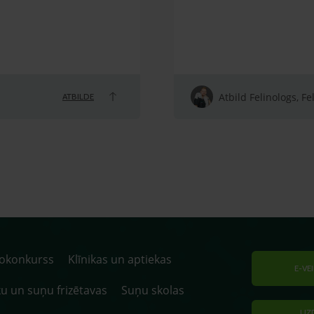
Atbild Felinologs, Fe
ATBILDE
tokonkurss
Klīnikas un aptiekas
E-VE
u un suņu frizētavas
Suņu skolas
UZ