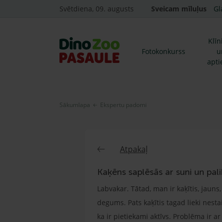
Svētdiena, 09. augusts
Sveicam mīluļus
Gl
Klīn
Fotokonkurss
u
apti
Sākumlapa
Ekspertu padomi
Atpakaļ
Kaķēns saplēsās ar suni un pa
Labvakar. Tātad, man ir kaķītis, jaun
degums. Pats kaķītis tagad lieki nesta
ka ir pietiekami aktīvs. Problēma ir 