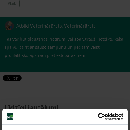
#kaki
Atbild Veterinārārsts, Veterinārārsts
Tās var būt blaugznas, netīrumi vai spalvgrauži. Ieteiktu kaķa
spalvu iztīrīt ar sauso šampūnu un pēc tam veikt
profilaktisku apstrādi pret ektoparazītiem.
Līdzīgi jautājumi
Mūsu eksperti spēs atbildēt uz jebkuru Jūsu jautājumu