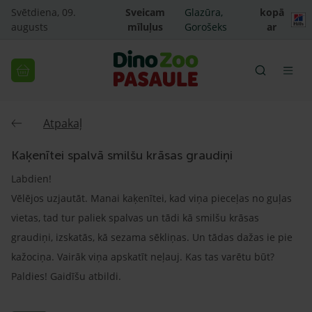
Svētdiena, 09.
Sveicam
Glazūra,
kopā
augusts
mīluļus
Gorošeks
ar
Atpakaļ
Kaķenītei spalvā smilšu krāsas graudiņi
Labdien!
Vēlējos uzjautāt. Manai kaķenītei, kad viņa pieceļas no guļas
vietas, tad tur paliek spalvas un tādi kā smilšu krāsas
graudiņi, izskatās, kā sezama sēkliņas. Un tādas dažas ie pie
kažociņa. Vairāk viņa apskatīt neļauj. Kas tas varētu būt?
Paldies! Gaidīšu atbildi.