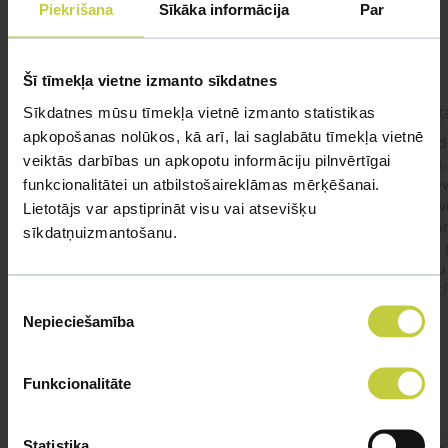
Piekrišana
Sīkāka informācija
Par
UZDOT JAUTĀJUMU
Šī tīmekļa vietne izmanto sīkdatnes
kaķis apēdis plēvi
Kaķ
Sīkdatnes mūsu tīmekļa vietnē izmanto statistikas
apkopošanas nolūkos, kā arī, lai saglabātu tīmekļa vietnē
Ja kaķim gadījies apēst plastiku ,ko ieklāj zem
Labd
veiktās darbības un apkopotu informāciju pilnvērtīgai
garnelēm kārbiņās apakšā.Kādas sekas varētu
vecs,
funkcionalitātei un atbilstošaireklāmas mērķēšanai.
būt?Kā kaķis varētu reağēt...Ko darīt?
izdev
Apsv
Lietotājs var apstiprināt visu vai atsevišķu
lēnām
sīkdatņuizmantošanu.
viņš
#kakis
#apedis
#plevi
būtu
vakcī
Piekrišanas
Nepieciešamība
izvēle
Funkcionalitāte
Statistika