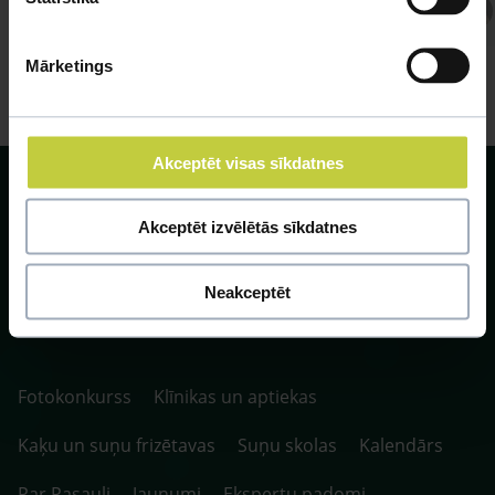
Atbild Veterinārārsts,
Veterinārārsts
Mārketings
Akceptēt visas sīkdatnes
Akceptēt izvēlētās sīkdatnes
SIA ZOO Centrs, LV40003622166,
Neakceptēt
Vienības gatve 109, Rīga, Latvija, LV-1058.
P. 10:00-20:00 / S.SV. 10:00-16:00
Fotokonkurss
Klīnikas un aptiekas
Kaķu un suņu frizētavas
Suņu skolas
Kalendārs
Par Pasauli
Jaunumi
Ekspertu padomi