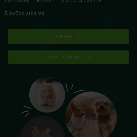
DinoZoo atbalsta
E-VEIKALS
UZDOT JAUTĀJUMU