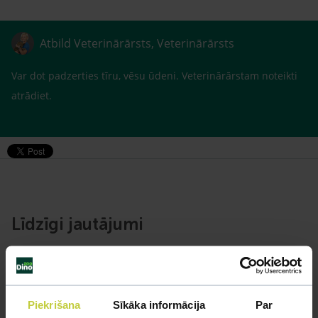
Atbild Veterinārārsts, Veterinārārsts
Var dot padzerties tīru, vēsu ūdeni. Veterinārārstam noteikti
atrādiet.
Līdzīgi jautājumi
Mūsu eksperti spēs atbildēt uz jebkuru Jūsu jautājumu
UZDOT JAUTĀJUMU
Piekrišana
Sīkāka informācija
Par