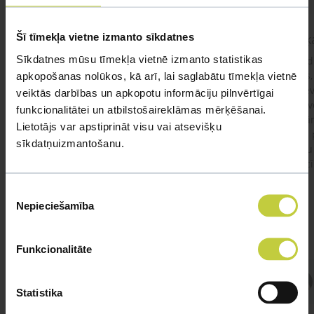
Šī tīmekļa vietne izmanto sīkdatnes
kaķis apēdis plēvi
Kaķ
Sīkdatnes mūsu tīmekļa vietnē izmanto statistikas
Ja kaķim gadījies apēst plastiku ,ko ieklāj zem
Labd
garnelēm kārbiņās apakšā.Kādas sekas varētu
vecs,
apkopošanas nolūkos, kā arī, lai saglabātu tīmekļa vietnē
būt?Kā kaķis varētu reağēt...Ko darīt?
izdev
veiktās darbības un apkopotu informāciju pilnvērtīgai
Apsv
funkcionalitātei un atbilstošaireklāmas mērķēšanai.
lēnām
Lietotājs var apstiprināt visu vai atsevišķu
viņš
#kakis
#apedis
#plevi
sīkdatņuizmantošanu.
būtu
vakcī
Piekrišanas
Nepieciešamība
izvēle
Funkcionalitāte
Atbild Veterinārārsts,
Statistika
Veterinārārsts