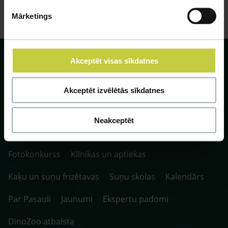
Mārketings
Akceptēt visas sīkdatnes
Akceptēt izvēlētās sīkdatnes
SIA ZOO Centrs, LV40003622166,
Vienības gatve 109, Rīga, Latvija, LV-1058.
Neakceptēt
P. 10:00-20:00 / S.SV. 10:00-16:00
Fotokonkurss
Klīnikas un aptiekas
Kaķu un suņu frizētavas
Suņu skolas
Kalendārs
Par Pasauli
Jaunumi
Ekspertu padomi
DinoZoo atbalsta