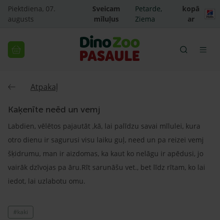
Piektdiena, 07.
Sveicam
Petarde,
kopā
augusts
mīluļus
Ziema
ar
Atpakaļ
Kaķenīte neēd un vemj
Labdien, vēlētos pajautāt ,kā, lai palīdzu savai mīlulei, kura
otro dienu ir sagurusi visu laiku guļ, need un pa reizei vemj
šķidrumu, man ir aizdomas, ka kaut ko nelāgu ir apēdusi, jo
vairāk dzīvojas pa āru.Rīt sarunāšu vet., bet līdz rītam, ko lai
iedot, lai uzlabotu omu.
#kaki