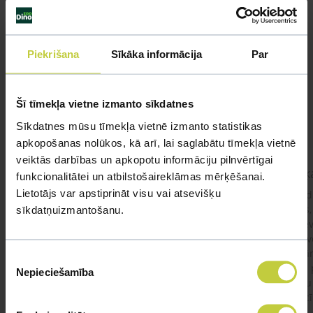
Līdzīgi jautājumi
Piekrišana
Sīkāka informācija
Par
Mūsu eksperti spēs atbildēt uz jebkuru Jūsu jautājumu
UZDOT JAUTĀJUMU
Šī tīmekļa vietne izmanto sīkdatnes
Sīkdatnes mūsu tīmekļa vietnē izmanto statistikas
apkopošanas nolūkos, kā arī, lai saglabātu tīmekļa vietnē
veiktās darbības un apkopotu informāciju pilnvērtīgai
kaķis apēdis plēvi
Kaķ
funkcionalitātei un atbilstošaireklāmas mērķēšanai.
Lietotājs var apstiprināt visu vai atsevišķu
Ja kaķim gadījies apēst plastiku ,ko ieklāj zem
Labd
garnelēm kārbiņās apakšā.Kādas sekas varētu
vecs,
sīkdatņuizmantošanu.
būt?Kā kaķis varētu reağēt...Ko darīt?
izdev
Apsv
lēnām
Piekrišanas
viņš
#kakis
#apedis
#plevi
Nepieciešamība
izvēle
būtu
vakcī