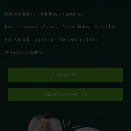
Fotokonkurss
Klīnikas un aptiekas
Kaķu un suņu frizētavas
Suņu skolas
Kalendārs
Par Pasauli
Jaunumi
Ekspertu padomi
DinoZoo atbalsta
E-VEIKALS
UZDOT JAUTĀJUMU