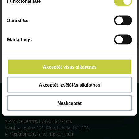
Funkcionalitāte
Statistika
Mārketings
Atbild Veterinārārsts,
Veterinārārsts
Akceptēt visas sīkdatnes
Akceptēt izvēlētās sīkdatnes
Neakceptēt
SIA ZOO Centrs, LV40003622166,
Vienības gatve 109, Rīga, Latvija, LV-1058.
P. 10:00-20:00 / S.SV. 10:00-16:00