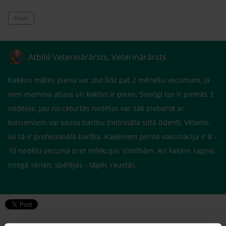
#kaki
Atbild Veterinārārsts, Veterinārārsts
Kaķēns mātes pienu var zīst līdz pat 2 mēnešu vecumam, ja
vien mamma atļauj un kaķītei ir piens. Svarīgi tas ir pirmās 3
nedēļas. Jau no ceturtās nedēļas var sāk piebarot ar
konserviem vai sauso barību (mitrināta siltā ūdenī). Vēlams,
lai tā ir profesionālā barība. Kaķēniem pirmā vakcinācija ir 8 -
10 nedēļu vecumā pret infekcijas slimībām. Arī kaķēni sapņo,
miegā skrien, spēlējas - tāpēc raustās.