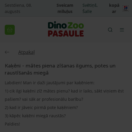
Sestdiena, 08.
Sveicam
Svētiņš,
kopā
augusts
mīluļus
Šalle
ar
Atpakaļ
Kaķēni - mātes piena zīšanas ilgums, potes un
raustīšanās miegā
Labdien! Man ir daži jautājumi par kaķēniem:
1) cik ilgi kaķēni zīž mātes pienu? kad ir laiks, sākt viņiem ēst
pašiem? vai sāk ar profesionālu barību?
2) kad ir jāveic pirmā pote kaķēniem?
3) kāpēc kaķēni miegā raustās?
Paldies!