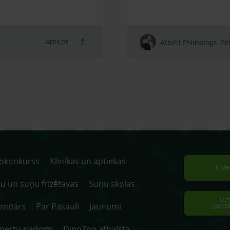
Atbild Felinologs, Fe
ATBILDE
tokonkurss
Klīnikas un aptiekas
E-VE
u un suņu frizētavas
Suņu skolas
UZ
endārs
Par Pasauli
Jaunumi
JAUT
spertu padomi
DinoZoo atbalsta