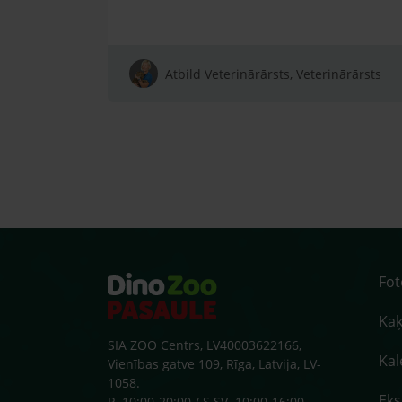
Atbild Veterinārārsts, Veterinārārsts
Fo
Kaķ
SIA ZOO Centrs, LV40003622166,
Kal
Vienības gatve 109, Rīga, Latvija, LV-
1058.
Ek
P. 10:00-20:00 / S.SV. 10:00-16:00