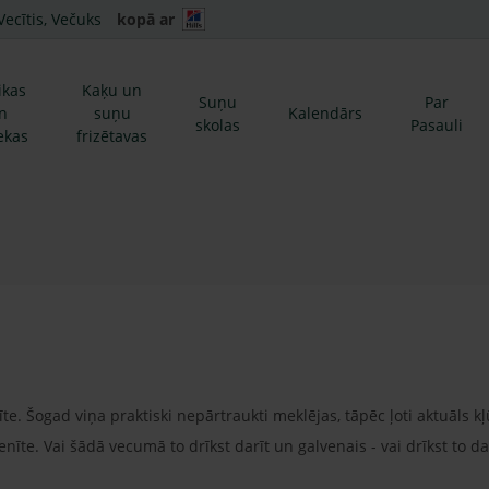
Vecītis, Večuks
kopā ar
ikas
Kaķu un
Suņu
Par
n
suņu
Kalendārs
skolas
Pasauli
ekas
frizētavas
e. Šogad viņa praktiski nepārtraukti meklējas, tāpēc ļoti aktuāls kļ
nīte. Vai šādā vecumā to drīkst darīt un galvenais - vai drīkst to d