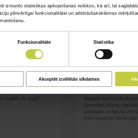
ē izmanto statistikas apkopošanas nolūkos, kā arī, lai saglabātu
iju pilnvērtīgai funkcionalitātei un atbilstošaireklāmas mērķēšana
mi
izmantošanu.
u jautājumu
Funkcionalitāte
Statistika
Akceptēt izvēlētās sīkdatnes
Akc
Kaķa vešana ārā
em garnelēm kārbiņās
Labdien. Mums ir kaķis orie
 reağēt...Ko darīt?
Vienmēr kad ir izdevība, i
Apsveram iespēju iegādāti
pastaigās. Liekas, ka viņš
būtu vajadzīgs šādam gāj