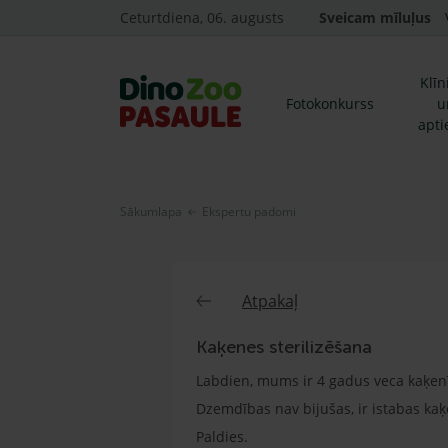
Ceturtdiena, 06. augusts
Sveicam mīluļus
Klīn
Fotokonkurss
u
apti
Sākumlapa
Ekspertu padomi
Atpakaļ
Kaķenes sterilizēšana
Labdien, mums ir 4 gadus veca kaķenīt
Dzemdības nav bijušas, ir istabas kaķe
Paldies.