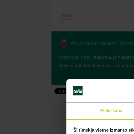
#kaki
Atbild Veterinārārsts, Veter
Kastrācija ir pat ieteicama, jo nepā
Ieteiktu doties klātienē uz vizīti pie 
Piekrišana
Šī tīmekļa vietne izmanto sī