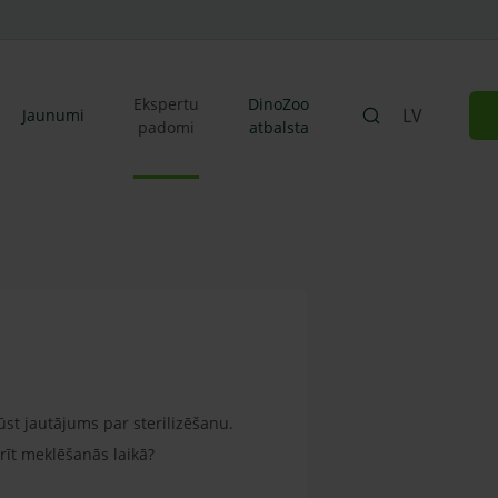
Ekspertu
DinoZoo
LV
Jaunumi
padomi
atbalsta
ūst jautājums par sterilizēšanu.
arīt meklēšanās laikā?