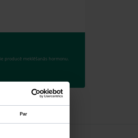
, tie producē meklēšanās hormonu.
Par