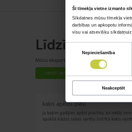
Šī tīmekļa vietne izmanto sī
Sīkdatnes mūsu tīmekļa vietn
darbības un apkopotu informāc
visu vai atsevišķu sīkdatņu
Līdzīgi jautāju
Piekrišanas
Nepieciešamība
izvēle
Mūsu eksperti spēs atbildēt uz jebkuru Jūs
UZDOT JAUTĀJUMU
Neakceptēt
kaķis apēdis plēvi
Ja kaķim gadījies apēst plastiku ,ko ieklāj z
apakšā.Kādas sekas varētu būt?Kā kaķis varētu