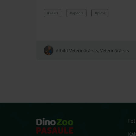
#kakis
#apedis
#plevi
Atbild Veterinārārsts, Veterinārārsts
Fo
Kaķ