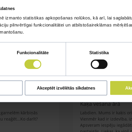
kdatnes
ē izmanto statistikas apkopošanas nolūkos, kā arī, lai saglabātu
iju pilnvērtīgai funkcionalitātei un atbilstošaireklāmas mērķēšana
izmantošanu.
mi
Funkcionalitāte
Statistika
u jautājumu
Akceptēt izvēlētās sīkdatnes
Akc
Kaķa vešana ārā
em garnelēm kārbiņās
Labdien. Mums ir kaķis orie
 reağēt...Ko darīt?
Vienmēr kad ir izdevība, i
Apsveram iespēju iegādāti
pastaigās. Liekas, ka viņš