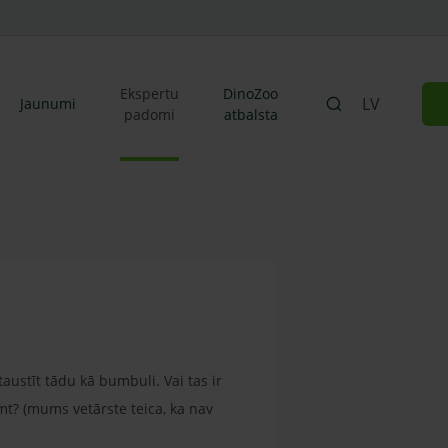
Ekspertu
DinoZoo
LV
Jaunumi
padomi
atbalsta
taustīt tādu kā bumbuli. Vai tas ir
emt? (mums vetārste teica, ka nav