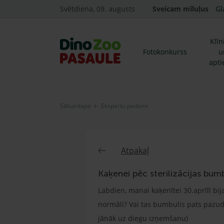
Svētdiena, 09. augusts
Sveicam mīluļus
Gl
Klīn
Fotokonkurss
u
apti
Sākumlapa
Ekspertu padomi
Atpakaļ
Kaķenei pēc sterilizācijas bum
Labdien, manai kaķenītei 30.aprīlī bija
normāli? Vai tas bumbulis pats pazudīs
jānāk uz diegu izņemšanu)