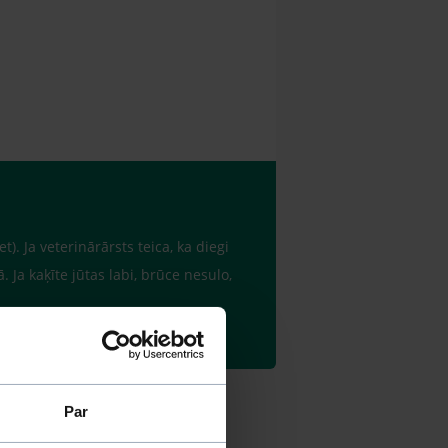
). Ja veterinārārsts teica, ka diegi
. Ja kaķīte jūtas labi, brūce nesulo,
Par