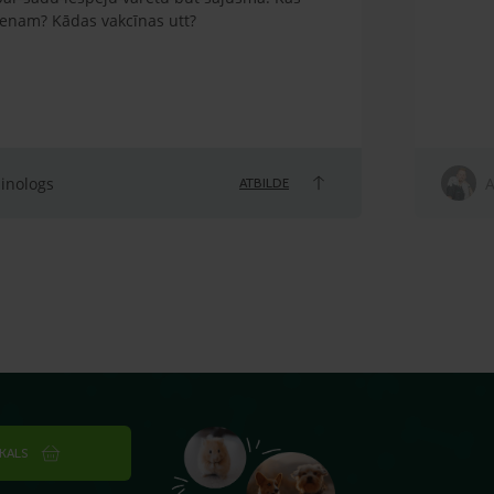
ienam? Kādas vakcīnas utt?
linologs
A
ATBILDE
IKALS