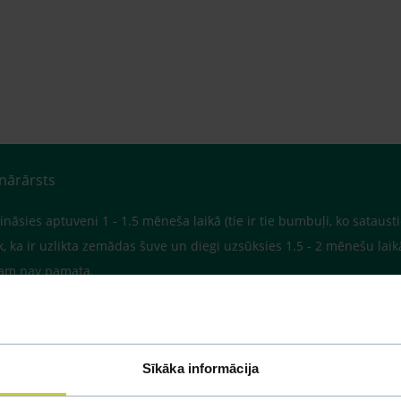
inārārsts
āsies aptuveni 1 - 1.5 mēneša laikā (tie ir tie bumbuļi, ko sataustiet
āk, ka ir uzlikta zemādas šuve un diegi uzsūksies 1.5 - 2 mēnešu laikā
umam nav pamata.
Sīkāka informācija