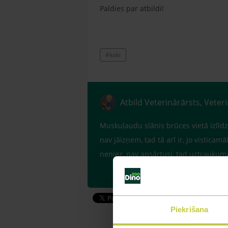
Paldies par atbildi!
#kaki
Atbild Veterinārārsts, Veter
Muskuļaudu slānis brūces vietā izlīdzin
nav jāizņem, tad tā arī ir, jo visticam
neniez, nav apsārtusi, tad uztrauk
Piekrišana