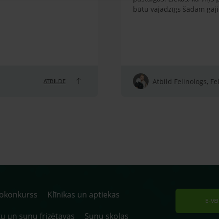
būtu vajadzīgs šādam gāj
Atbild Felinologs, Fe
ATBILDE
tokonkurss
Klīnikas un aptiekas
E-VE
u un suņu frizētavas
Suņu skolas