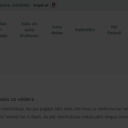
azūra, Gorošeks
kopā ar
ikas
Kaķu un
Suņu
Par
n
suņu
Kalendārs
skolas
Pasauli
ekas
frizētavas
bulis uz vēdera
 sterilizācija. Nu jau pagājis labs laiks, bet viņai uz vēderiņa var sa
? Varbūt tas ir tāpēc, ka pēc sterilizācijas nebija jāiet diegus izņ