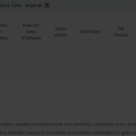
ētiņš, Šalle
kopā ar
ikas
Kaķu un
Suņu
Par
n
suņu
Kalendārs
skolas
Pasauli
ekas
frizētavas
nedēļas atpakaļ no laukiem.Kad vinu ķemmēju sataustīju mazu bum
āris dienām manuprāt bumbulis kļuva lielāks.Kad kaķēns ir guļus 