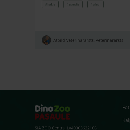
#kakis
#apedis
#plevi
Atbild Veterinārārsts, Veterinārārsts
Fo
Kaķ
SIA ZOO Centrs, LV40003622166,