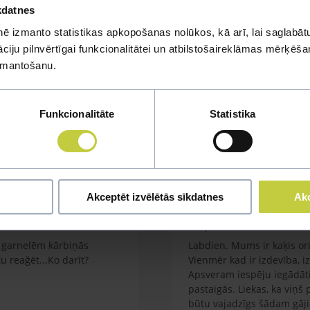
kdatnes
ē izmanto statistikas apkopošanas nolūkos, kā arī, lai saglabātu
iju pilnvērtīgai funkcionalitātei un atbilstošaireklāmas mērķēšana
izmantošanu.
mi
Funkcionalitāte
Statistika
u jautājumu
Akceptēt izvēlētās sīkdatnes
Akc
Kaķa vešana ārā
em garnelēm kārbiņās
Labdien. Mums ir kaķis orie
 reağēt...Ko darīt?
Vienmēr kad ir izdevība, i
Apsveram iespēju iegādāti
pastaigās. Liekas, ka viņš
būtu vajadzīgs šādam gāj