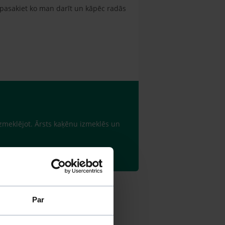
zu pasakiet ko man darīt un kāpēc radās
 izmeklējot. Ārsts kaķēnu izmeklēs un
Par