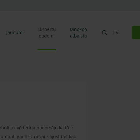
Ekspertu
DinoZoo
LV
Jaunumi
padomi
atbalsta
buli uz vēderiņa nodomāju ka tā ir
bumbuli gandrīz nevar sajust bet kad