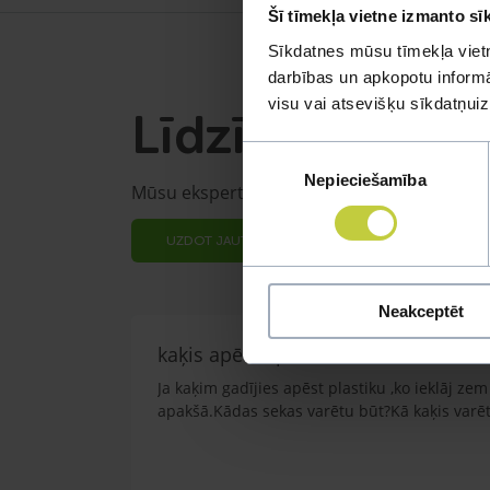
Šī tīmekļa vietne izmanto sī
Sīkdatnes mūsu tīmekļa vietn
darbības un apkopotu informāc
visu vai atsevišķu sīkdatņu
Līdzīgi jautāju
Piekrišanas
Nepieciešamība
izvēle
Mūsu eksperti spēs atbildēt uz jebkuru Jūs
UZDOT JAUTĀJUMU
Neakceptēt
kaķis apēdis plēvi
Ja kaķim gadījies apēst plastiku ,ko ieklāj z
apakšā.Kādas sekas varētu būt?Kā kaķis varētu