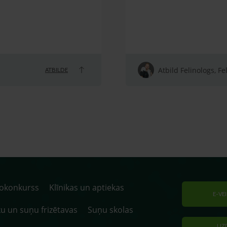
Atbild Felinologs, Fe
ATBILDE
tokonkurss
Klīnikas un aptiekas
E-VE
u un suņu frizētavas
Suņu skolas
UZ