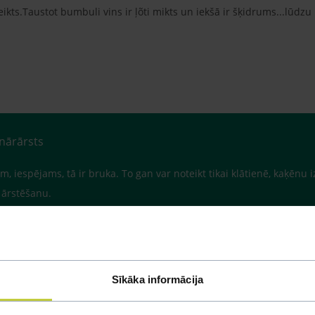
zteikts.Taustot bumbuli vins ir ļõti mikts un iekšā ir šķidrums...lūd
inārārsts
m, iespējams, tā ir bruka. To gan var noteikt tikai klātienē, kaķēnu
o ārstēšanu.
Sīkāka informācija