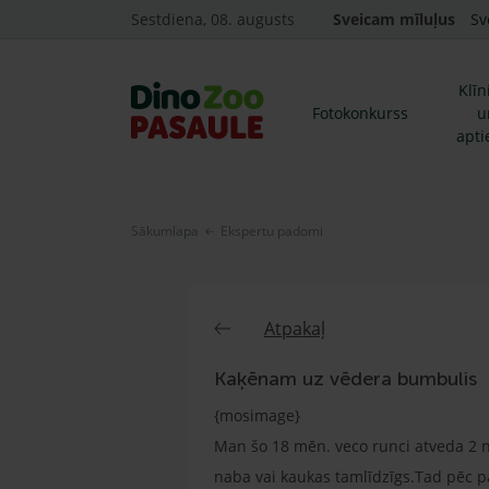
Sestdiena, 08. augusts
Sveicam mīluļus
Sv
Klīn
Fotokonkurss
u
apti
Sākumlapa
Ekspertu padomi
Atpakaļ
Kaķēnam uz vēdera bumbulis
{mosimage}
Man šo 18 mēn. veco runci atveda 2 
naba vai kaukas tamlīdzīgs.Tad pēc p