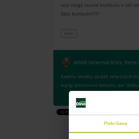
viņš staigā taustot bumbulis ir ļoti i
šāds bumbulis????
#kaki
Atbild Veterinārārsts, Veter
Kaķēnu ieteiktu atrādīt veterinārārsta
kopīgi pieņemsiet lēmumu par tālāk
Piekrišana