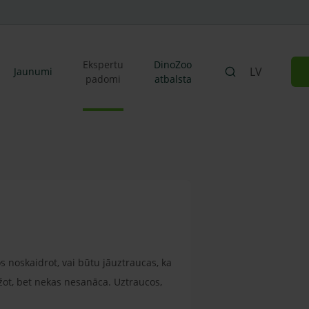
Ekspertu
DinoZoo
LV
Jaunumi
padomi
atbalsta
 noskaidrot, vai būtu jāuztraucas, ka
žot, bet nekas nesanāca. Uztraucos,