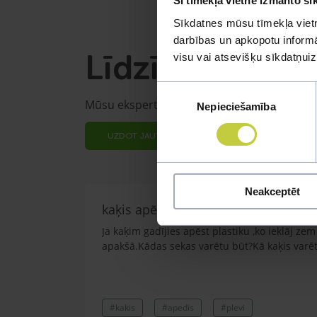
Šī tīmekļa vietne izmanto sī
Sīkdatnes mūsu tīmekļa vietn
darbības un apkopotu informāc
Līdzīgi jautāju
visu vai atsevišķu sīkdatņu
Piekrišanas
Mūsu eksperti spēs atbildēt uz jebkuru Jūs
Nepieciešamība
izvēle
UZDOT JAUTĀJUMU
Neakceptēt
kaķis apēdis plēvi
Ja kaķim gadījies apēst plastiku ,ko ieklāj z
apakšā.Kādas sekas varētu būt?Kā kaķis varētu
#kakis
#apedis
#plevi