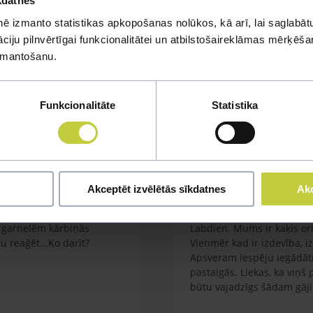
kdatnes
ē izmanto statistikas apkopošanas nolūkos, kā arī, lai saglabātu
iju pilnvērtīgai funkcionalitātei un atbilstošaireklāmas mērķēšana
mi
izmantošanu.
u jautājumu
Funkcionalitāte
Statistika
Akceptēt izvēlētās sīkdatnes
Akc
Kaķa vešana ārā
em garnelēm kārbiņās
Labdien. Mums ir kaķis orie
 reağēt...Ko darīt?
Vienmēr kad ir izdevība, i
Apsveram iespēju iegādāti
pastaigās. Liekas, ka viņš
būtu vajadzīgs šādam gāj