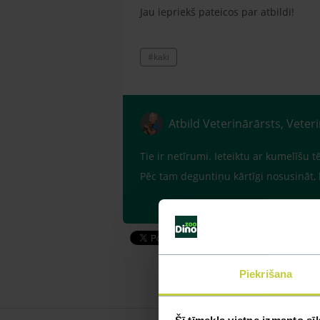
Jau iepriekš pateicos par atbildi!
#kaki
Atbild Veterinārārsts, Veter
Tie ir netīrumi. Ieteiktu ar kumelīšu 
Pēc tam deguntiņu kārtīgi nosusināt, l
Piekrišana