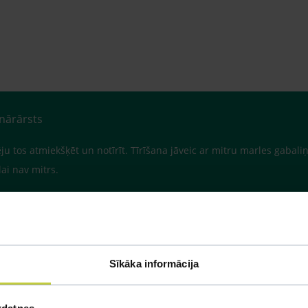
inārārsts
tēju tos atmiekšķēt un notīrīt. Tīrīšana jāveic ar mitru marles gabali
ai nav mitrs.
Sīkāka informācija