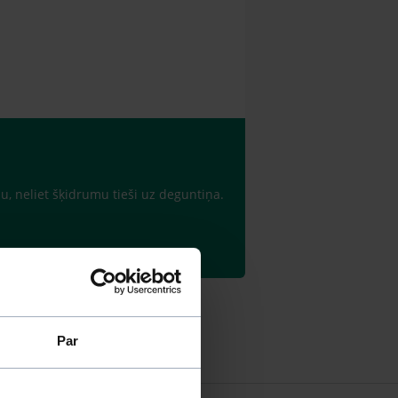
ņu, neliet šķidrumu tieši uz deguntiņa.
Par