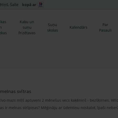
ētiņš, Šalle
kopā ar
ikas
Kaķu un
Suņu
Par
n
suņu
Kalendārs
skolas
Pasauli
ekas
frizētavas
melnas svītras
vo mazs mīļš aptuveni 2 mēnešus vecs kaķēniņš - bezšķirnes. Vēlos
s ir melnas strīpiņas? Mēģināju ar ūdentiņu noskalot, īpaši neber