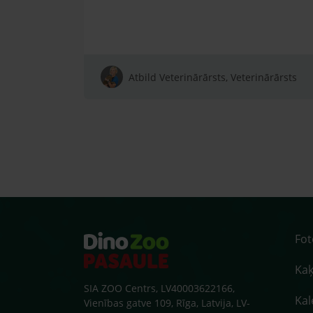
Atbild Veterinārārsts, Veterinārārsts
Fo
Kaķ
SIA ZOO Centrs, LV40003622166,
Kal
Vienības gatve 109, Rīga, Latvija, LV-