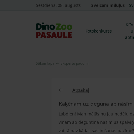
Sestdiena, 08. augusts
Sveicam mīluļus
Sv
Klīn
Fotokonkurss
u
apti
Sākumlapa
Ekspertu padomi
Atpakaļ
Kaķēnam uz deguna ap nāsīm 
Labdien! Man mājās nu jau nedēļu dzī
viņam ap deguntiņa nāsīm uz spalviņa
vai tā nav kādas saslimšanas pazīme?