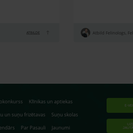
Atbild Felinologs, Fe
ATBILDE
tokonkurss
Klīnikas un aptiekas
E-VE
u un suņu frizētavas
Suņu skolas
UZ
endārs
Par Pasauli
Jaunumi
JAUT