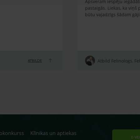
Apsveram iespēju iegādāti
pastaigās. Liekas, ka viņš
būtu vajadzīgs šādam gāj
Atbild Felinologs, Fe
ATBILDE
tokonkurss
Klīnikas un aptiekas
E-VE