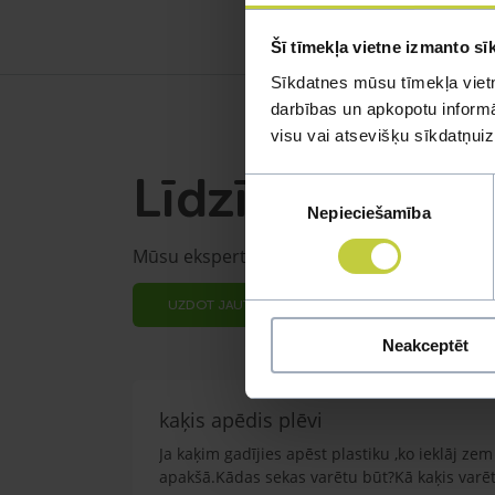
Šī tīmekļa vietne izmanto sī
Sīkdatnes mūsu tīmekļa vietn
darbības un apkopotu informāc
visu vai atsevišķu sīkdatņu
Līdzīgi jautāju
Piekrišanas
Nepieciešamība
izvēle
Mūsu eksperti spēs atbildēt uz jebkuru Jūs
UZDOT JAUTĀJUMU
Neakceptēt
kaķis apēdis plēvi
Ja kaķim gadījies apēst plastiku ,ko ieklāj z
apakšā.Kādas sekas varētu būt?Kā kaķis varētu