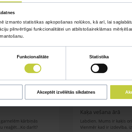
kdatnes
ē izmanto statistikas apkopošanas nolūkos, kā arī, lai saglabātu
iju pilnvērtīgai funkcionalitātei un atbilstošaireklāmas mērķēšana
izmantošanu.
mi
Funkcionalitāte
Statistika
u jautājumu
Akceptēt izvēlētās sīkdatnes
Akc
Kaķa vešana ārā
em garnelēm kārbiņās
Labdien. Mums ir kaķis orie
 reağēt...Ko darīt?
Vienmēr kad ir izdevība, i