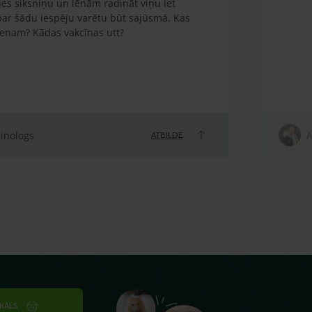
es siksniņu un lēnām radināt viņu iet
 par šādu iespēju varētu būt sajūsmā. Kas
ienam? Kādas vakcīnas utt?
linologs
A
ATBILDE
IKALS