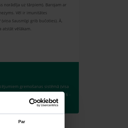
viss norādīja uz tārpiem). Barojam ar
mezyms. Vēl ir imunitātes
 (viņa šausmīgi grib bučoties). Ā,
ra atstāt vēlākam.
traucējumiem gremošanas sistēmā (visa
iekoši barības. Ieteiktu barot pat 6 -
Par