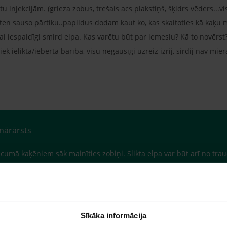
ītu injekcijām. (grieza zobus, trešais acs plakstiņš, šķidrs vēders...
itten sauso pārtiku..papildus dodam kaut ko, kas skaitoties kā kaķu 
ņai iespaidīgi smird elpa. Kas varētu būt par iemeslu? Kā to novērst?
tiek ielikta/iebērta barība, visu negausīgi uzreiz izrij, sirdij nav mie
inārārsts
ā vecumā kaķēniem sāk mainīties zobiņi. Slikta elpa var būt arī no 
tiem). Tas, ka kaķēns ir rijīgs - mazam esot, viņš nav uzņēmis piet
nepārblīvētu kuņģīti un barība it kā būtu pieejama visu laiku.
Sīkāka informācija