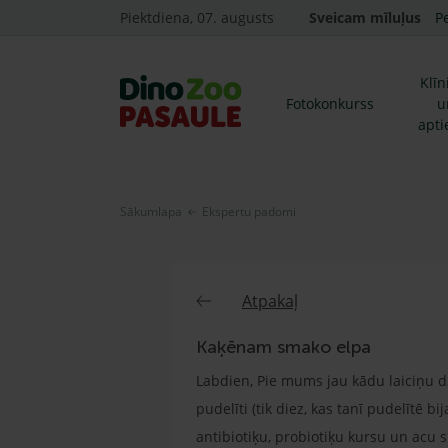
Piektdiena, 07. augusts
Sveicam mīluļus
P
Klīn
Fotokonkurss
u
apti
Sākumlapa
Ekspertu padomi
Atpakaļ
Kaķēnam smako elpa
Labdien, Pie mums jau kādu laiciņu d
pudelīti (tik diez, kas tanī pudelītē b
antibiotiķu, probiotiķu kursu un acu 