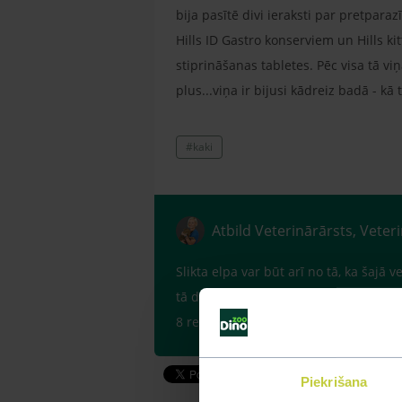
bija pasītē divi ieraksti par pretparaz
Hills ID Gastro konserviem un Hills k
stiprināšanas tabletes. Pēc visa tā vi
plus...viņa ir bijusi kādreiz badā - kā 
#kaki
Atbild Veterinārārsts, Veter
Slikta elpa var būt arī no tā, ka šaj
tā dēļ, ko kaķēns saņēmis no medikamen
8 reizes dienā nelielām porcijām, lai 
Piekrišana