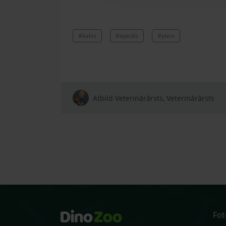
#kakis
#apedis
#plevi
Atbild Veterinārārsts, Veterinārārsts
Fo