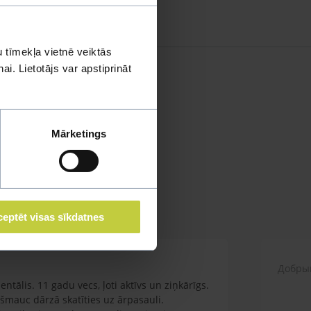
 tīmekļa vietnē veiktās
i. Lietotājs var apstiprināt
Mārketings
eptēt visas sīkdatnes
Добрый
ntālis. 11 gadu vecs, ļoti aktīvs un ziņkārīgs.
zšmauc dārzā skatīties uz ārpasauli.