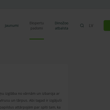
Ekspertu
DinoZoo
LV
Jaunumi
padomi
atbalsta
ņu izglāba no vārnām un izbaroja ar
 vīrusu un tārpus. Abi tagad ir izgājuši
 papildus attārpojām par spīti tam, ka