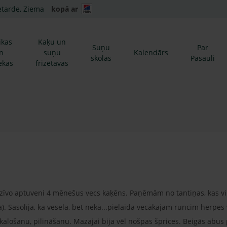
etarde, Ziema
kopā ar
ikas
Kaķu un
Suņu
Par
n
suņu
Kalendārs
skolas
Pasauli
ekas
frizētavas
zīvo aptuveni 4 mēnešus vecs kaķēns. Paņēmām no tantiņas, kas vi
ija). Sasolīja, ka vesela, bet nekā...pielaida vecākajam runcim herpes
skalošanu, pilināšanu. Mazajai bija vēl nošpas šprices. Beigās abus