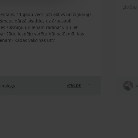
Добрый
ntālis. 11 gadu vecs, ļoti aktīvs un ziņkārīgs.
zšmauc dārzā skatīties uz ārpasauli.
es siksniņu un lēnām radināt viņu iet
 par šādu iespēju varētu būt sajūsmā. Kas
ienam? Kādas vakcīnas utt?
linologs
A
ATBILDE