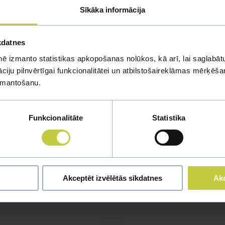
Sīkāka informācija
kdatnes
ē izmanto statistikas apkopošanas nolūkos, kā arī, lai saglabātu
iju pilnvērtīgai funkcionalitātei un atbilstošaireklāmas mērķēšana
izmantošanu.
Funkcionalitāte
Statistika
mi
u jautājumu
Akceptēt izvēlētās sīkdatnes
Akc