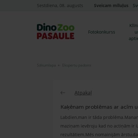
Sestdiena, 08. augusts
Sveicam mīluļus
Sv
Klīn
Fotokonkurss
u
apti
Sākumlapa
Ekspertu padomi
Atpakaļ
Kaķēnam problēmas ar acīm un
Labdien,man ir tāda problēma.Manam
maziņam ievēroju kad no actiņām ir iz
rezultātiem.Mēs nomainijām ārstu,dakt