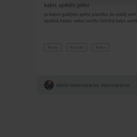
kaķis apēdis plēvi
Ja kaķim gadījies apēst plastiku ,ko ieklāj z
apakšā.Kādas sekas varētu būt?Kā kaķis varētu
#kakis
#apedis
#plevi
Atbild Veterinārārsts, Veterinārārsts