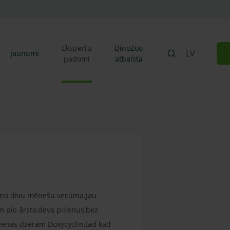
Ekspertu
DinoZoo
LV
Jaunumi
padomi
atbalsta
o no divu mēnešu vecuma.Jau
m pie ārsta,deva pilienus,bez
 dienas dzērām Doxycyclin,tad kad