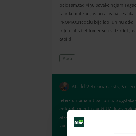
beidzām,tad viņu savakcinējām.Tagad 
tā ir komplikācijas un acis pāries tik
PROMAX,Nedēlu bija labi un nu atkal 
ir ļoti labs,bet tomēr vēlos dzirdēt Jū
atbildi.
#kaki
Atbild Veterinārārsts, Veter
Ieteiktu nomainīt barību uz augstākas
enterofermentu (jaukt klāt konservie
atkārtoti pie veterinārārsta. Izdalījum
kaut ko nopietnāku. Vajadzētu veikt a