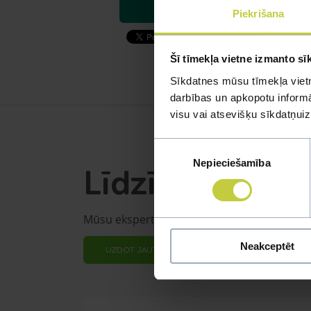
Piekrišana
Šī tīmekļa vietne izmanto sī
Sīkdatnes mūsu tīmekļa vietn
darbības un apkopotu informāc
visu vai atsevišķu sīkdatņu
Piekrišanas
Nepieciešamība
izvēle
Līdzīgi jautāju
Mūsu eksperti spēs atbildēt uz jebkuru Jūs
Neakceptēt
UZDOT JAUTĀJUMU