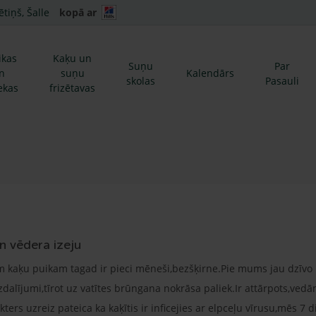
ētiņš, Šalle
kopā ar
ikas
Kaķu un
Suņu
Par
n
suņu
Kalendārs
skolas
Pasauli
ekas
frizētavas
 vēdera izeju
 kaķu puikam tagad ir pieci mēneši,bezšķirne.Pie mums jau dzīv
dalījumi,tīrot uz vatītes brūngana nokrāsa paliek.Ir attārpots,vedā
ers uzreiz pateica ka kaķītis ir inficejies ar elpceļu vīrusu,mēs 7