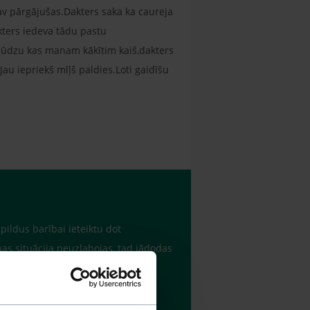
av pārgājušas.Dakters saka ka caureja
akters iedeva tādu pastu
 lūdzu kas manam kākītim kaiš,dakters
Jau iepriekš mīļš paldies.Loti gaidīšu
ildus barībai ieteiktu dot
as situācija neuzlabojas, tad jādodas
anismā, vai arī tas var liecināt par