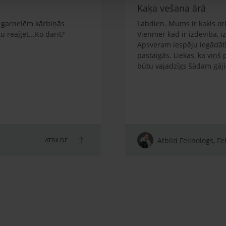
Kaķa vešana ārā
em garnelēm kārbiņās
Labdien. Mums ir kaķis orie
 reağēt...Ko darīt?
Vienmēr kad ir izdevība, i
Apsveram iespēju iegādāti
pastaigās. Liekas, ka viņš
būtu vajadzīgs šādam gāj
Atbild Felinologs, Fe
ATBILDE