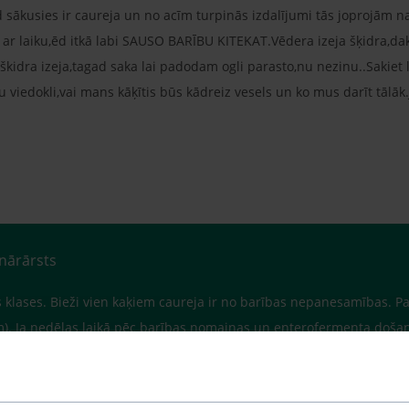
sākusies ir caureja un no acīm turpinās izdalījumi tās joprojām n
ai ar laiku,ēd itkā labi SAUSO BARĪBU KITEKAT.Vēdera izeja šķidra,d
škidra izeja,tagad saka lai padodam ogli parasto,nu nezinu..Sakiet
su viedokli,vai mans kāķītis būs kādreiz vesels un ko mus darīt tālāk.
inārārsts
 klases. Bieži vien kaķiem caureja ir no barības nepanesamības. Pap
m). Ja nedēļas laikā pēc barības nomaiņas un enterofermenta došan
i no acīm var būt saistīti gan ar elpceļu vīrusu, kurš joprojām ir org
ctiņu izmeklēšanu uz čūlām, asaru izdali, spiedienu utt.