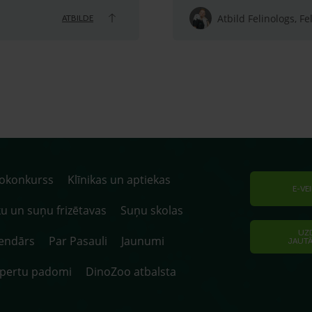
Atbild Felinologs, Fe
ATBILDE
tokonkurss
Klīnikas un aptiekas
E-VE
u un suņu frizētavas
Suņu skolas
UZ
endārs
Par Pasauli
Jaunumi
JAUT
spertu padomi
DinoZoo atbalsta