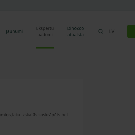
Ekspertu
DinoZoo
LV
Jaunumi
padomi
atbalsta
iņs,taka izskatās saskrāpēts bet