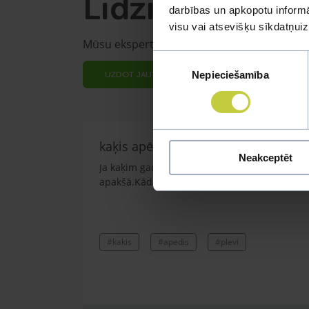
Līdzīgi jautāju
darbības un apkopotu informāc
visu vai atsevišķu sīkdatņu
Mūsu eksperti spēs atbildēt uz jebkuru Jūs
Piekrišanas
Nepieciešamība
izvēle
UZDOT JAUTĀJUMU
kaķis apēdis plēvi
Neakceptēt
Ja kaķim gadījies apēst plastiku ,ko ieklāj z
apakšā.Kādas sekas varētu būt?Kā kaķis varētu
#kakis
#apedis
#plevi