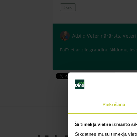
#kaki
Atbild Veterinārārsts, Veter
Patīriet ar zilo graudiņu šķīdumu, ies
Piekrišana
Šī tīmekļa vietne izmanto sī
Sīkdatnes mūsu tīmekļa vietn