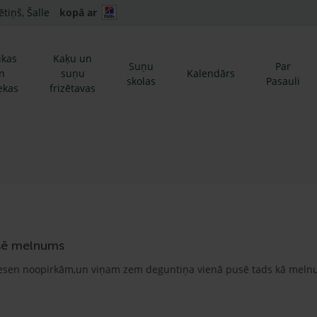
ētiņš, Šalle
kopā ar
ikas
Kaķu un
Suņu
Par
n
suņu
Kalendārs
skolas
Pasauli
ekas
frizētavas
sē melnums
sen noopirkām,un viņam zem deguntiņa vienā pusē tads kā melnum