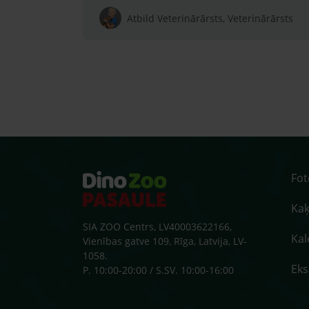
Atbild Veterinārārsts, Veterinārārsts
Fo
Kaķ
SIA ZOO Centrs, LV40003622166,
Kal
Vienības gatve 109, Rīga, Latvija, LV-
1058.
Ek
P. 10:00-20:00 / S.SV. 10:00-16:00