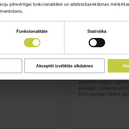
mi
iju pilnvērtīgai funkcionalitātei un atbilstošaireklāmas mērķēšana
izmantošanu.
u jautājumu
Funkcionalitāte
Statistika
Kaķa vešana ārā
Akceptēt izvēlētās sīkdatnes
Akc
em garnelēm kārbiņās
Labdien. Mums ir kaķis orie
 reağēt...Ko darīt?
Vienmēr kad ir izdevība, i
Apsveram iespēju iegādāti
pastaigās. Liekas, ka viņš
būtu vajadzīgs šādam gāj