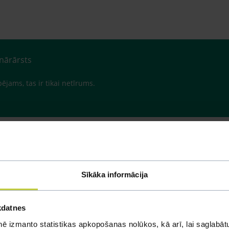
inārārsts
pējams, tas ir tikai netīrums.
Sīkāka informācija
kdatnes
ē izmanto statistikas apkopošanas nolūkos, kā arī, lai saglabātu