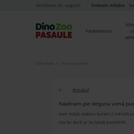
Sestdiena, 08. augusts
Sveicam mīluļus
Sv
Klīn
Fotokonkurss
u
apti
Sākumlapa
Ekspertu padomi
Atpakaļ
Kaķēnam pie deguna vienā pu
man mājās kaķens kuram 2.mēneši,ne
nav ko darīt ar ko labāk pasmērēt.