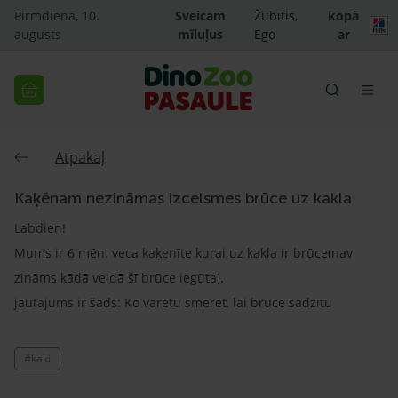
Pirmdiena, 10.
Sveicam
Žubītis,
kopā
augusts
mīluļus
Ego
ar
Atpakaļ
Kaķēnam nezināmas izcelsmes brūce uz kakla
Labdien!
Mums ir 6 mēn. veca kaķenīte kurai uz kakla ir brūce(nav
zināms kādā veidā šī brūce iegūta).
jautājums ir šāds: Ko varētu smērēt, lai brūce sadzītu
#kaki