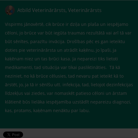
Atbild Veterinārārsts, Veterinārārsts
Vispirms jānovērtē, cik brūce ir dziļa un plaša un iespējamo
cēloni, jo brūce var būt iegūta traumas rezultātā vai arī tā var
būt sēnītes, parazītu invācija. Drošības pēc es gan ieteiktu
doties pie veterinārārsta un atrādīt kaķēnu, jo īpaši, ja
kaķēnam niez un tas brūci kasa. Ja nepareizi tiks lietoti
medikamenti, tad situācija var tikai pasliktināties. Tā kā
neziniet, no kā brūce cēlusies, tad nevaru pat ieteikt kā to
ārstēt, jo, ja tā ir sēnīšu utt. infekcija, tad, lietojot dezinfekcijas
līdzekļus vai ziedes, var nomaskēt patieso cēloni un ārstam
klātienē būs lielāka iespējamība uzstādīt nepareizu diagnozi,
kas, protams, kaķēnam nenāktu par labu.