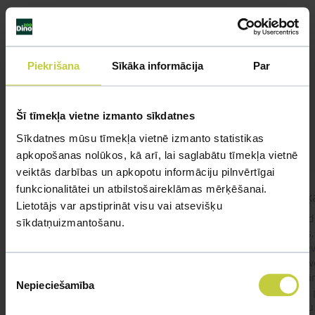
Līdzīgi jautājumi
Piekrišana
Sīkāka informācija
Par
Mūsu eksperti spēs atbildēt uz jebkuru Jūsu jautājumu
Šī tīmekļa vietne izmanto sīkdatnes
UZDOT JAUTĀJUMU
Sīkdatnes mūsu tīmekļa vietnē izmanto statistikas
apkopošanas nolūkos, kā arī, lai saglabātu tīmekļa vietnē
veiktās darbības un apkopotu informāciju pilnvērtīgai
funkcionalitātei un atbilstošaireklāmas mērķēšanai.
kaķis apēdis plēvi
Kaķ
Lietotājs var apstiprināt visu vai atsevišķu
Ja kaķim gadījies apēst plastiku ,ko ieklāj zem
Labd
sīkdatņuizmantošanu.
garnelēm kārbiņās apakšā.Kādas sekas varētu
vecs,
būt?Kā kaķis varētu reağēt...Ko darīt?
izdev
Apsv
Piekrišanas
lēnām
Nepieciešamība
izvēle
viņš
#kakis
#apedis
#plevi
būtu