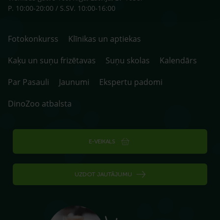
P. 10:00-20:00 / S.SV. 10:00-16:00
Fotokonkurss
Klīnikas un aptiekas
Kaķu un suņu frizētavas
Suņu skolas
Kalendārs
Par Pasauli
Jaunumi
Ekspertu padomi
DinoZoo atbalsta
E-VEIKALS
UZDOT JAUTĀJUMU