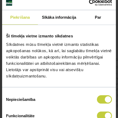
Līdzīgi jautājumi
Piekrišana
Sīkāka informācija
Par
Mūsu eksperti spēs atbildēt uz jebkuru Jūsu jautājumu
UZDOT JAUTĀJUMU
Šī tīmekļa vietne izmanto sīkdatnes
Sīkdatnes mūsu tīmekļa vietnē izmanto statistikas
apkopošanas nolūkos, kā arī, lai saglabātu tīmekļa vietnē
veiktās darbības un apkopotu informāciju pilnvērtīgai
kaķis apēdis plēvi
Kaķ
funkcionalitātei un atbilstošaireklāmas mērķēšanai.
Ja kaķim gadījies apēst plastiku ,ko ieklāj zem
Labd
Lietotājs var apstiprināt visu vai atsevišķu
garnelēm kārbiņās apakšā.Kādas sekas varētu
vecs,
sīkdatņuizmantošanu.
būt?Kā kaķis varētu reağēt...Ko darīt?
izdev
Apsv
lēnām
Piekrišanas
viņš
#kakis
#apedis
#plevi
Nepieciešamība
būtu
izvēle
vakcī
Funkcionalitāte