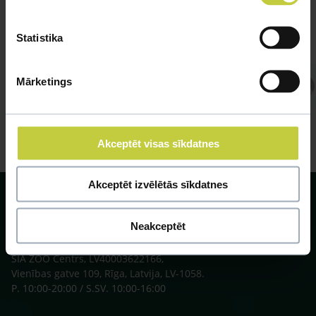
Statistika
Mārketings
Atbild Veterinārārsts,
Veterinārārsts
Akceptēt visas sīkdatnes
Akceptēt izvēlētās sīkdatnes
Neakceptēt
SIA ZOO Centrs, LV40003622166,
Vienības gatve 109, Rīga, Latvija, LV-1058.
P. 10:00-20:00 / S.SV. 10:00-16:00