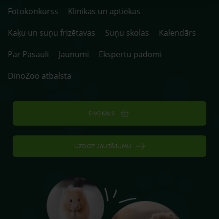
Fotokonkurss
Klīnikas un aptiekas
Kaķu un suņu frizētavas
Suņu skolas
Kalendārs
Par Pasauli
Jaunumi
Ekspertu padomi
DinoZoo atbalsta
E-VEIKALS
UZDOT JAUTĀJUMU