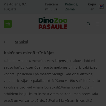
Piektdiena, 07.
Sveicam
Petarde,
kopā
augusts
mīluļus
Ziema
ar
Atpakaļ
Kaķēnam miegā trīc kājas
Labdien!Man ir 4 mēnešus vecs kaķēns, ļoti aktīvs, labi ēd
sauso barību, dzer ūdeni,garšo melones un gurķi.Labi iziet
vēders i pa lielam i pa mazam.Vienīgi , kad cieši aizmieg,
viņam trīc kājas ik palaikam,(trīcēšanu varētu salīdzināt ar to
kā cilvēks trīc, kad viņam ļoti auksti).Vienā no šeit dotām
atbildēm lasīju, ka trūkstot B vitamīns.Kādu man zooveikalā
prasīt un vai var to pārdozēt?Vai arī kaķēnam ir kas cits?