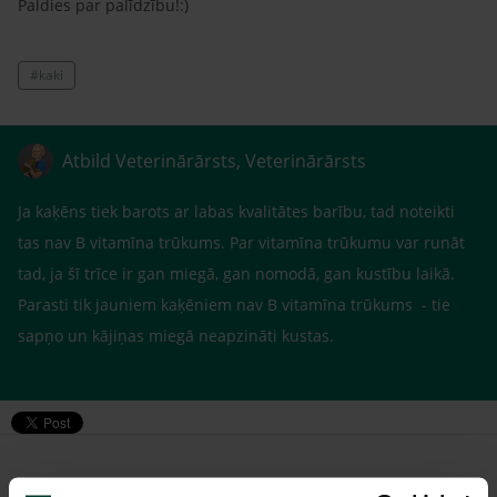
Paldies par palīdzību!:)
#kaki
Atbild Veterinārārsts, Veterinārārsts
Ja kaķēns tiek barots ar labas kvalitātes barību, tad noteikti
tas nav B vitamīna trūkums. Par vitamīna trūkumu var runāt
tad, ja šī trīce ir gan miegā, gan nomodā, gan kustību laikā.
Parasti tik jauniem kaķēniem nav B vitamīna trūkums - tie
sapņo un kājiņas miegā neapzināti kustas.