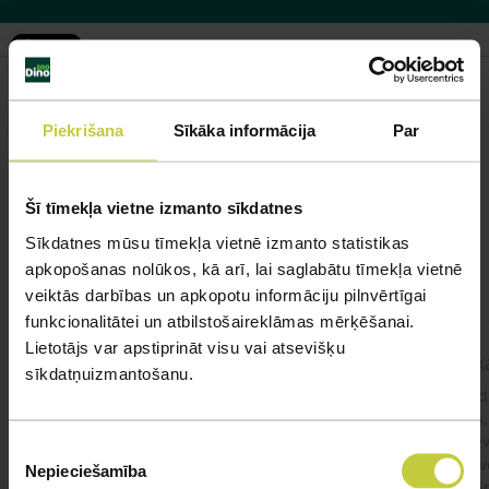
Piekrišana
Sīkāka informācija
Par
Līdzīgi jautājumi
Mūsu eksperti spēs atbildēt uz jebkuru Jūsu jautājumu
Šī tīmekļa vietne izmanto sīkdatnes
Sīkdatnes mūsu tīmekļa vietnē izmanto statistikas
UZDOT JAUTĀJUMU
apkopošanas nolūkos, kā arī, lai saglabātu tīmekļa vietnē
veiktās darbības un apkopotu informāciju pilnvērtīgai
funkcionalitātei un atbilstošaireklāmas mērķēšanai.
Lietotājs var apstiprināt visu vai atsevišķu
kaķis apēdis plēvi
Kaķ
sīkdatņuizmantošanu.
Ja kaķim gadījies apēst plastiku ,ko ieklāj zem
Labd
garnelēm kārbiņās apakšā.Kādas sekas varētu
vecs,
būt?Kā kaķis varētu reağēt...Ko darīt?
izdev
Piekrišanas
Apsv
Nepieciešamība
izvēle
lēnām