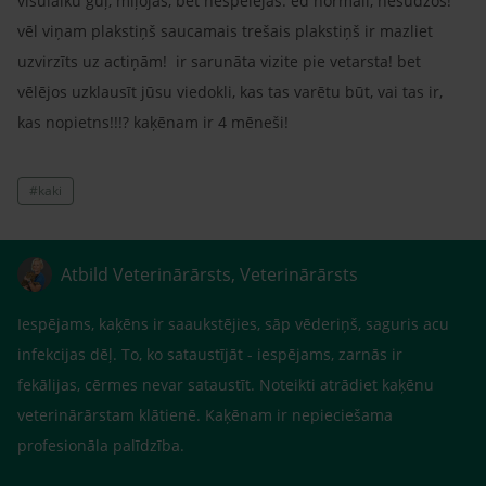
visulaiku guļ, mīļojās, bet nespēlējās. ēd normāli, nesūdzos!
vēl viņam plakstiņš saucamais trešais plakstiņš ir mazliet
uzvirzīts uz actiņām! ir sarunāta vizite pie vetarsta! bet
vēlējos uzklausīt jūsu viedokli, kas tas varētu būt, vai tas ir,
kas nopietns!!!? kaķēnam ir 4 mēneši!
#kaki
Atbild Veterinārārsts, Veterinārārsts
Iespējams, kaķēns ir saaukstējies, sāp vēderiņš, saguris acu
infekcijas dēļ. To, ko sataustījāt - iespējams, zarnās ir
fekālijas, cērmes nevar sataustīt. Noteikti atrādiet kaķēnu
veterinārārstam klātienē. Kaķēnam ir nepieciešama
profesionāla palīdzība.