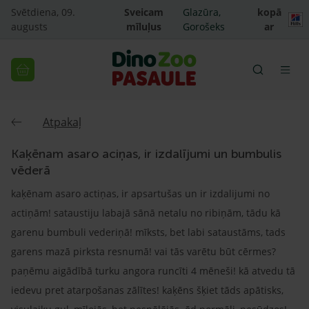
Svētdiena, 09.
Sveicam
Glazūra,
kopā
augusts
mīluļus
Gorošeks
ar
Atpakaļ
Kaķēnam asaro aciņas, ir izdalījumi un bumbulis
vēderā
kaķēnam asaro actiņas, ir apsartušas un ir izdalijumi no
actiņām! sataustiju labajā sānā netalu no ribiņām, tādu kā
garenu bumbuli vederiņā! mīksts, bet labi sataustāms, tads
garens mazā pirksta resnumā! vai tās varētu būt cērmes?
paņēmu aigādībā turku angora runcīti 4 mēneši! kā atvedu tā
iedevu pret atarpošanas zālītes! kaķēns šķiet tāds apātisks,