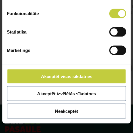
viņš
#kakis
#apedis
#plevi
būtu
Funkcionalitāte
vakcī
Statistika
Mārketings
Atbild Veterinārārsts,
Veterinārārsts
Akceptēt visas sīkdatnes
Akceptēt izvēlētās sīkdatnes
Neakceptēt