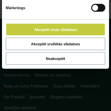
Mārketings
Akceptēt visas sīkdatnes
Akceptēt izvēlētās sīkdatnes
SIA ZOO Centrs, LV40003622166,
Vienības gatve 109, Rīga, Latvija, LV-1058.
Neakceptēt
P. 10:00-20:00 / S.SV. 10:00-16:00
Fotokonkurss
Klīnikas un aptiekas
Kaķu un suņu frizētavas
Suņu skolas
Kalendārs
Par Pasauli
Jaunumi
Ekspertu padomi
DinoZoo atbalsta