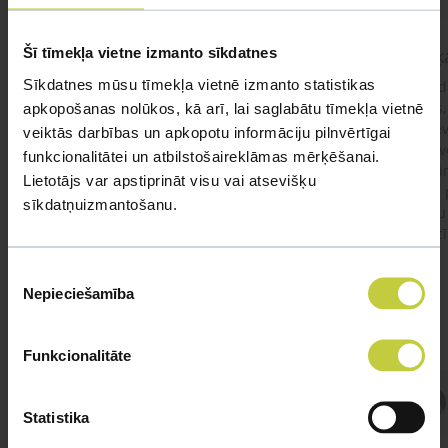
Šī tīmekļa vietne izmanto sīkdatnes
kaķis apēdis plēvi
Kaķ
Sīkdatnes mūsu tīmekļa vietnē izmanto statistikas
Ja kaķim gadījies apēst plastiku ,ko ieklāj zem
Labd
garnelēm kārbiņās apakšā.Kādas sekas varētu
vecs,
apkopošanas nolūkos, kā arī, lai saglabātu tīmekļa vietnē
būt?Kā kaķis varētu reağēt...Ko darīt?
izdev
veiktās darbības un apkopotu informāciju pilnvērtīgai
Apsv
funkcionalitātei un atbilstošaireklāmas mērķēšanai.
lēnām
Lietotājs var apstiprināt visu vai atsevišķu
viņš
#kakis
#apedis
#plevi
sīkdatņuizmantošanu.
būtu
vakcī
Piekrišanas
Nepieciešamība
izvēle
Funkcionalitāte
Atbild Veterinārārsts,
Statistika
Veterinārārsts