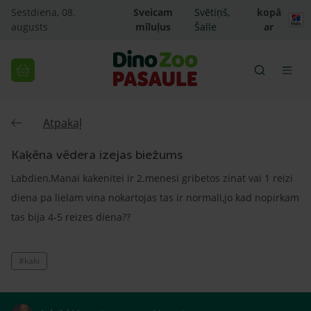
Sestdiena, 08.
Sveicam
Svētiņš,
kopā
augusts
mīluļus
Šalle
ar
Atpakaļ
Kaķēna vēdera izejas biežums
Labdien,Manai kakenitei ir 2.menesi gribetos zinat vai 1 reizi
diena pa lielam vina nokartojas tas ir normali,jo kad nopirkam
tas bija 4-5 reizes diena??
#kaki