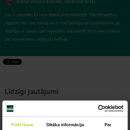
Atbild Veterinārārsts, Veterinārārsts
Tas ir normāli, ka reizi dienā iziet vēderiņš. Šobrīd kaķēns
regulāri ēd, nav stresa un ir normalizējusies gremošana. Ja
fekālijas ir cietas, tad vajadzētu dot vairāk šķidrumu (ūdens
pie konserviem, nedaudz kefīra).
Līdzīgi jautājumi
Mūsu eksperti spēs atbildēt uz jebkuru Jūsu jautājumu
UZDOT JAUTĀJUMU
Piekrišana
Sīkāka informācija
Par