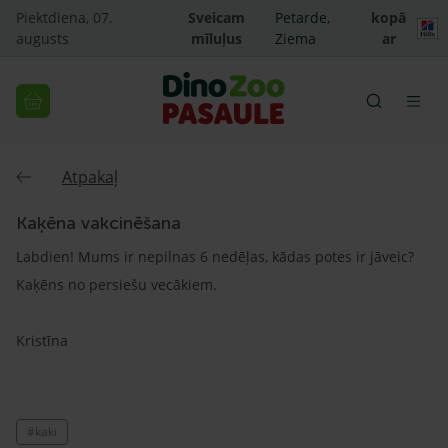
Piektdiena, 07.
Sveicam
Petarde,
kopā
augusts
mīluļus
Ziema
ar
Atpakaļ
Kaķēna vakcinēšana
Labdien! Mums ir nepilnas 6 nedēļas, kādas potes ir jāveic?
Kaķēns no persiešu vecākiem.
Kristīna
#kaki