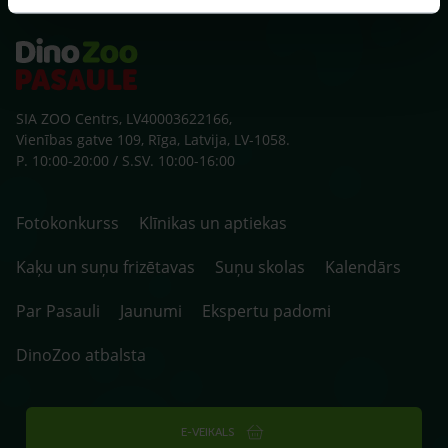
SIA ZOO Centrs, LV40003622166,
Vienības gatve 109, Rīga, Latvija, LV-1058.
P. 10:00-20:00 / S.SV. 10:00-16:00
Fotokonkurss
Klīnikas un aptiekas
Kaķu un suņu frizētavas
Suņu skolas
Kalendārs
Par Pasauli
Jaunumi
Ekspertu padomi
DinoZoo atbalsta
E-VEIKALS