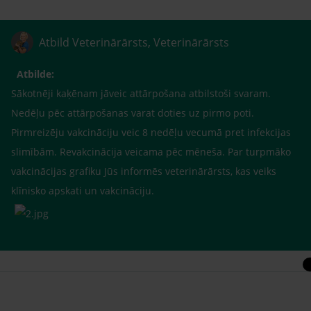
Atbild Veterinārārsts, Veterinārārsts
Atbilde:
Sākotnēji kaķēnam jāveic attārpošana atbilstoši svaram.
Nedēļu pēc attārpošanas varat doties uz pirmo poti.
Pirmreizēju vakcināciju veic 8 nedēļu vecumā pret infekcijas
slimībām. Revakcinācija veicama pēc mēneša. Par turpmāko
vakcinācijas grafiku Jūs informēs veterinārārsts, kas veiks
klīnisko apskati un vakcināciju.