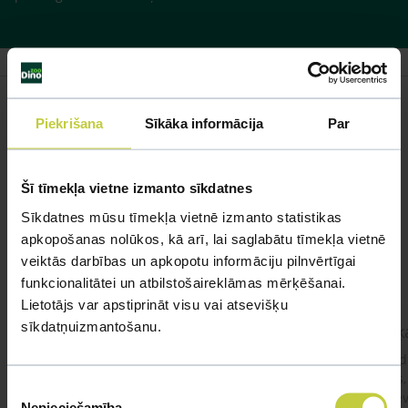
Piekrišana
Sīkāka informācija
Par
Līdzīgi jautājumi
Šī tīmekļa vietne izmanto sīkdatnes
Mūsu eksperti spēs atbildēt uz jebkuru Jūsu jautājumu
Sīkdatnes mūsu tīmekļa vietnē izmanto statistikas
apkopošanas nolūkos, kā arī, lai saglabātu tīmekļa vietnē
UZDOT JAUTĀJUMU
veiktās darbības un apkopotu informāciju pilnvērtīgai
funkcionalitātei un atbilstošaireklāmas mērķēšanai.
Lietotājs var apstiprināt visu vai atsevišķu
sīkdatņuizmantošanu.
kaķis apēdis plēvi
Kaķ
Ja kaķim gadījies apēst plastiku ,ko ieklāj zem
Labd
garnelēm kārbiņās apakšā.Kādas sekas varētu
vecs,
Piekrišanas
būt?Kā kaķis varētu reağēt...Ko darīt?
izdev
Nepieciešamība