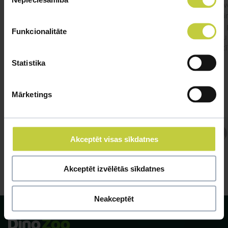
izvēle
Apsv
lēnām
viņš
#kakis
#apedis
#plevi
Funkcionalitāte
būtu
vakcī
Statistika
Mārketings
Atbild Veterinārārsts,
Akceptēt visas sīkdatnes
Veterinārārsts
Akceptēt izvēlētās sīkdatnes
Neakceptēt