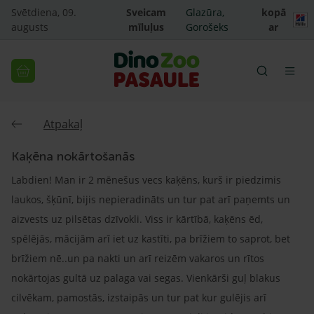
Svētdiena, 09.
Sveicam
Glazūra,
kopā
augusts
mīluļus
Gorošeks
ar
Atpakaļ
Kaķēna nokārtošanās
Labdien! Man ir 2 mēnešus vecs kaķēns, kurš ir piedzimis
laukos, šķūnī, bijis nepieradināts un tur pat arī paņemts un
aizvests uz pilsētas dzīvokli. Viss ir kārtībā, kaķēns ēd,
spēlējās, mācijām arī iet uz kastīti, pa brīžiem to saprot, bet
brīžiem nē..un pa nakti un arī reizēm vakaros un rītos
nokārtojas gultā uz palaga vai segas. Vienkārši guļ blakus
cilvēkam, pamostās, izstaipās un tur pat kur gulējis arī