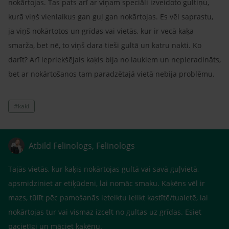
nokārtojas. Tas pats arī ar viņam speciāli izveidoto gultiņu,
kurā viņš vienlaikus gan guļ gan nokārtojas. Es vēl saprastu,
ja viņš nokārtotos un grīdas vai vietās, kur ir vecā kaķa
smarža, bet nē, to viņš dara tieši gultā un katru nakti. Ko
darīt? Arī iepriekšējais kaķis bija no laukiem un nepieradināts,
bet ar nokārtošanos tam paradzētajā vietā nebija problēmu.
#kaki
Atbild Felinologs, Felinologs
Tajās vietās, kur kaķis nokārtojas gultā vai savā guļvietā,
apsmidziniet ar etiķūdeni, lai nomāc smaku. Kaķēns vēl ir
mazs, tūlīt pēc pamošanās ieteiktu ielikt kastītē/tualetē, lai
nokārtojas tur vai vismaz izcelt no gultas uz grīdas. Esiet
pacietīgi un māciet kaķēnu.