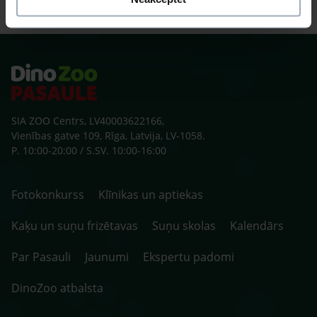
SIA ZOO Centrs, LV40003622166,
Vienības gatve 109, Rīga, Latvija, LV-1058.
P. 10:00-20:00 / S.SV. 10:00-16:00
Fotokonkurss
Klīnikas un aptiekas
Kaķu un suņu frizētavas
Suņu skolas
Kalendārs
Par Pasauli
Jaunumi
Ekspertu padomi
DinoZoo atbalsta