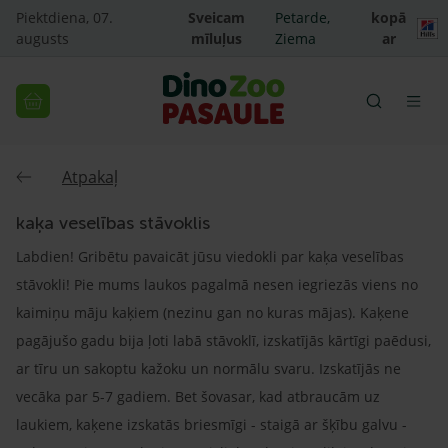
Piektdiena, 07.
Sveicam
Petarde,
kopā
augusts
mīluļus
Ziema
ar
Atpakaļ
kaķa veselības stāvoklis
Labdien! Gribētu pavaicāt jūsu viedokli par kaķa veselības
stāvokli! Pie mums laukos pagalmā nesen iegriezās viens no
kaimiņu māju kaķiem (nezinu gan no kuras mājas). Kaķene
pagājušo gadu bija ļoti labā stāvoklī, izskatījās kārtīgi paēdusi,
ar tīru un sakoptu kažoku un normālu svaru. Izskatījās ne
vecāka par 5-7 gadiem. Bet šovasar, kad atbraucām uz
laukiem, kaķene izskatās briesmīgi - staigā ar šķību galvu -