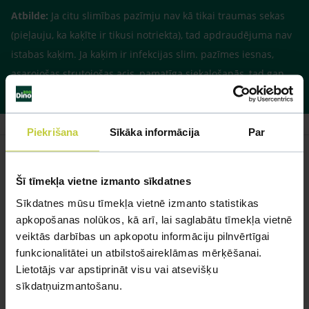
Atbilde:
Ja citu slimības pazīmju nav kā tikai traumas sekas
(pieļauju, ka kaķīte ir tikusi notriekta), tad apdraudējuma nav
istabas kaķim. Ja kaķim ir infekcijas slim. pazīmes iesnas,
asarojošas strutojošas acis, pamatīga siekalošanās, tad gan
ieteiktu izsaukt vietējo vetu, lai iemidzina kaķenīti.
Piekrišana
Sīkāka informācija
Par
Šī tīmekļa vietne izmanto sīkdatnes
Līdzīgi jautājumi
Sīkdatnes mūsu tīmekļa vietnē izmanto statistikas
apkopošanas nolūkos, kā arī, lai saglabātu tīmekļa vietnē
Mūsu eksperti spēs atbildēt uz jebkuru Jūsu jautājumu
veiktās darbības un apkopotu informāciju pilnvērtīgai
funkcionalitātei un atbilstošaireklāmas mērķēšanai.
UZDOT JAUTĀJUMU
Lietotājs var apstiprināt visu vai atsevišķu
sīkdatņuizmantošanu.