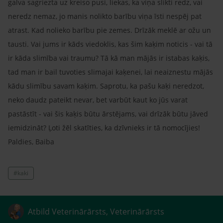
galva sagriezta uz kreiso pusi, liekas, ka viņa slikti redz, vai
neredz nemaz, jo manis nolikto barību viņa īsti nespēj pat
atrast. Kad nolieko barību pie zemes. Drīzāk meklē ar ožu un
tausti. Vai jums ir kāds viedoklis, kas šim kaķim noticis - vai tā
ir kāda slimība vai traumu? Tā kā man mājās ir istabas kaķis,
tad man ir bail tuvoties slimajai kaķenei, lai neaiznestu mājās
kādu slimību savam kaķim. Saprotu, ka pašu kaķi neredzot,
neko daudz pateikt nevar, bet varbūt kaut ko jūs varat
pastāstīt - vai šis kaķis būtu ārstējams, vai drīzāk būtu jāved
iemidzināt? Ļoti žēl skatīties, ka dzīvnieks ir tā nomocījies!
Paldies, Baiba
#kaki
Atbild Veterinārārsts, Veterinārārsts