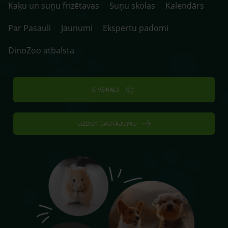
Kaķu un suņu frizētavas
Suņu skolas
Kalendārs
Par Pasauli
Jaunumi
Ekspertu padomi
DinoZoo atbalsta
E-VEIKALS
UZDOT JAUTĀJUMU