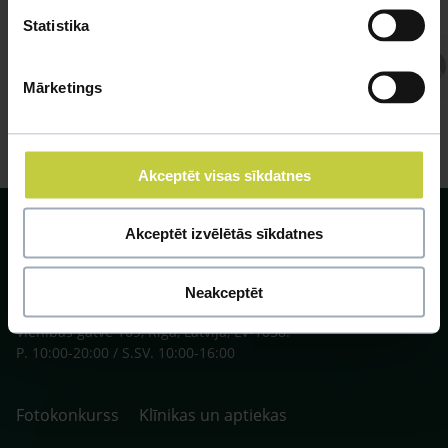
Statistika
Atbild Veterinārārsts,
Veterinārārsts
Mārketings
Akceptēt visas sīkdatnes
Akceptēt izvēlētās sīkdatnes
Neakceptēt
SIA ZOO Centrs, LV40003622166,
Vienības gatve 109, Rīga, Latvija, LV-1058.
P. 10:00-20:00 / S.SV. 10:00-16:00
Fotokonkurss
Klīnikas un aptiekas