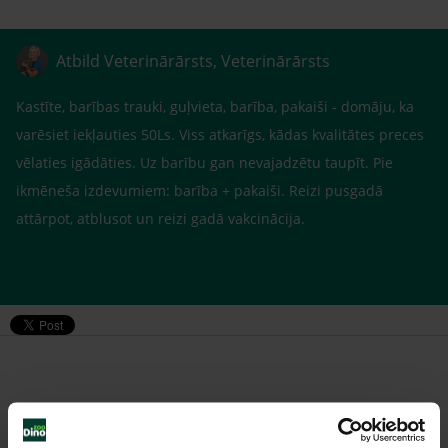
Atbild Veterinārārsts, Veterinārārsts
Kastīte, barības trauki, guļvieta, barība, pakaiši - domāju, ka
varēsiet iekļauties 50Ls. Viss atkarīgs, kādas kvalitātes preces
vēlaties igādāties. Uz barību gan nevajadzētu taupīt. Pie
ikmēneša izdevumiem: barība + pakaiši. Reizi pusgadā
attārpot, atblusot un reizi gadā vakcinācija.
Līdzīgi jautājumi