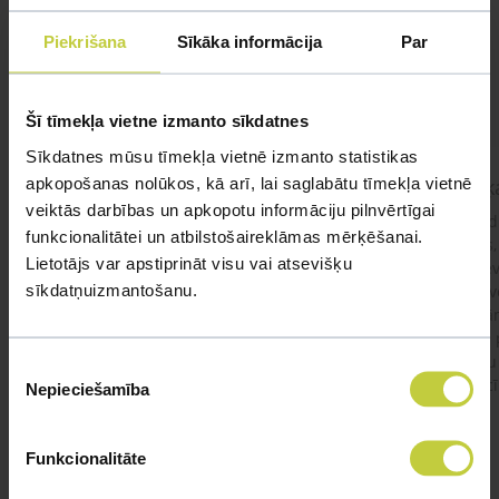
Mūsu eksperti spēs atbildēt uz jebkuru Jūsu jautājumu
Piekrišana
Sīkāka informācija
Par
UZDOT JAUTĀJUMU
Šī tīmekļa vietne izmanto sīkdatnes
Sīkdatnes mūsu tīmekļa vietnē izmanto statistikas
apkopošanas nolūkos, kā arī, lai saglabātu tīmekļa vietnē
kaķis apēdis plēvi
Kaķ
veiktās darbības un apkopotu informāciju pilnvērtīgai
Ja kaķim gadījies apēst plastiku ,ko ieklāj zem
Labd
funkcionalitātei un atbilstošaireklāmas mērķēšanai.
garnelēm kārbiņās apakšā.Kādas sekas varētu
vecs,
Lietotājs var apstiprināt visu vai atsevišķu
būt?Kā kaķis varētu reağēt...Ko darīt?
izdev
sīkdatņuizmantošanu.
Apsv
lēnām
viņš
#kakis
#apedis
#plevi
būtu
Piekrišanas
vakcī
Nepieciešamība
izvēle
Funkcionalitāte