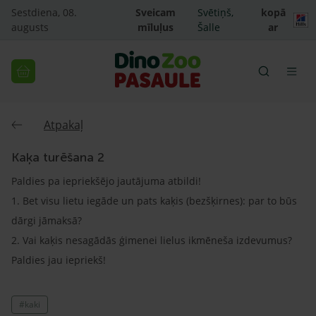
Sestdiena, 08.
Sveicam
Svētiņš,
kopā
augusts
mīluļus
Šalle
ar
Atpakaļ
Kaķa turēšana 2
Paldies pa iepriekšējo jautājuma atbildi!
1. Bet visu lietu iegāde un pats kaķis (bezšķirnes): par to būs
dārgi jāmaksā?
2. Vai kaķis nesagādās ģimenei lielus ikmēneša izdevumus?
Paldies jau iepriekš!
#kaki