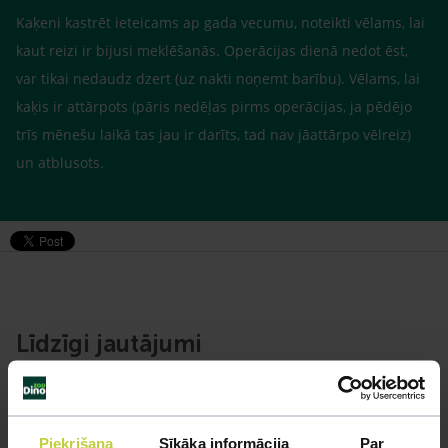
Kaķeni kastrēt ieteicams ap gada vecumu, noteikti vēlams, lai
kaut reizi ir bijusi meklēšanās. Operācijas dienā nedot ēst,
var tikai nedaudz dzert (uz nakti noņemt barību). Vēlams, lai
kaķis ir attārpots (pāris nedēļas pirms operācijas, ja pēdējo
trīs mēnešu laikā tas jau ir darīts, tad nav jāattārpo vēlreiz)
un atblusots.
Līdzīgi jautājumi
Mūsu eksperti spēs atbildēt uz jebkuru Jūsu jautājumu
UZDOT JAUTĀJUMU
Piekrišana
Sīkāka informācija
Par