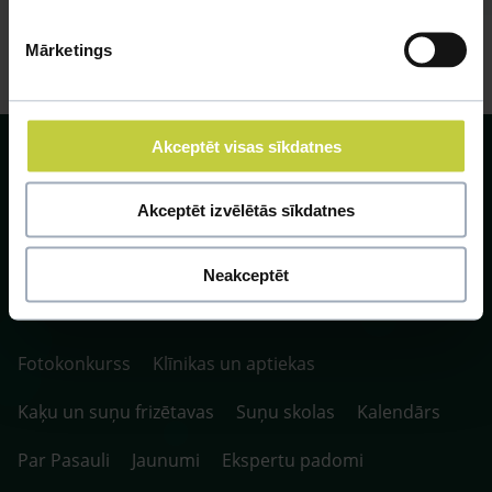
Mārketings
Akceptēt visas sīkdatnes
Akceptēt izvēlētās sīkdatnes
SIA ZOO Centrs, LV40003622166,
Vienības gatve 109, Rīga, Latvija, LV-1058.
Neakceptēt
P. 10:00-20:00 / S.SV. 10:00-16:00
Fotokonkurss
Klīnikas un aptiekas
Kaķu un suņu frizētavas
Suņu skolas
Kalendārs
Par Pasauli
Jaunumi
Ekspertu padomi