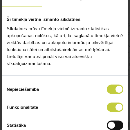
Šī tīmekļa vietne izmanto sīkdatnes
kaķis apēdis plēvi
Kaķ
Sīkdatnes mūsu tīmekļa vietnē izmanto statistikas
Ja kaķim gadījies apēst plastiku ,ko ieklāj zem
Labd
apkopošanas nolūkos, kā arī, lai saglabātu tīmekļa vietnē
garnelēm kārbiņās apakšā.Kādas sekas varētu
vecs,
veiktās darbības un apkopotu informāciju pilnvērtīgai
būt?Kā kaķis varētu reağēt...Ko darīt?
izdev
funkcionalitātei un atbilstošaireklāmas mērķēšanai.
Apsv
Lietotājs var apstiprināt visu vai atsevišķu
lēnām
sīkdatņuizmantošanu.
viņš
#kakis
#apedis
#plevi
būtu
vakcī
Piekrišanas
Nepieciešamība
izvēle
Funkcionalitāte
Atbild Veterinārārsts,
Statistika
Veterinārārsts