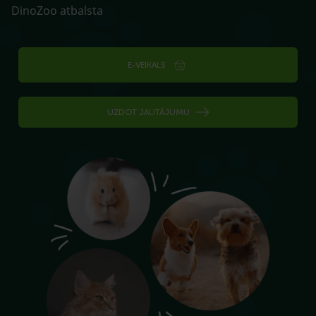
DinoZoo atbalsta
E-VEIKALS
UZDOT JAUTĀJUMU