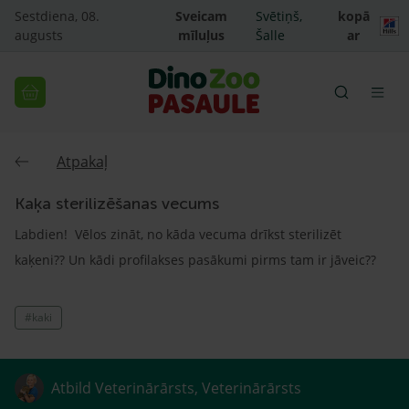
Sestdiena, 08.
Sveicam
Svētiņš,
kopā
augusts
mīluļus
Šalle
ar
Atpakaļ
Kaķa sterilizēšanas vecums
Labdien! Vēlos zināt, no kāda vecuma drīkst sterilizēt
kaķeni?? Un kādi profilakses pasākumi pirms tam ir jāveic??
#kaki
Atbild Veterinārārsts, Veterinārārsts