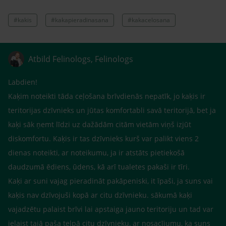
#kakis
#kakapieradinasana
#kakacelosana
Atbild Felinologs, Felinologs
Labdien!
Kaķim noteikti tāda ceļošana brīvdienās nepatīk, jo kaķis ir
teritorijas dzīvnieks un jūtas komfortabli savā teritorijā, bet ja
kaķi sāk ņemt līdzi uz dažādām citām vietām viņš izjūt
diskomfortu. Kaķis ir tas dzīvnieks kurš var palikt viens 2
dienas noteikti, ar noteikumu, ja ir atstāts pietiekošā
daudzumā ēdiens, ūdens, kā arī tualetes pakaši ir tīri.
Kaķi ar suni vajag pieradināt pakāpeniski, it īpaši, ja suns vai
kaķis nav dzīvojuši kopā ar citu dzīvnieku. sākumā kaķi
vajadzētu palaist brīvi lai apstaiga jauno teritoriju un tad var
ielaist tajā paša telpā citu dzīvnieku, ar nosacījumu, ka suns