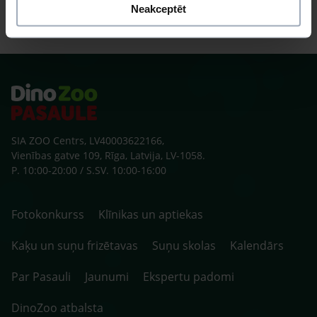
Neakceptēt
SIA ZOO Centrs, LV40003622166,
Vienības gatve 109, Rīga, Latvija, LV-1058.
P. 10:00-20:00 / S.SV. 10:00-16:00
Fotokonkurss
Klīnikas un aptiekas
Kaķu un suņu frizētavas
Suņu skolas
Kalendārs
Par Pasauli
Jaunumi
Ekspertu padomi
DinoZoo atbalsta