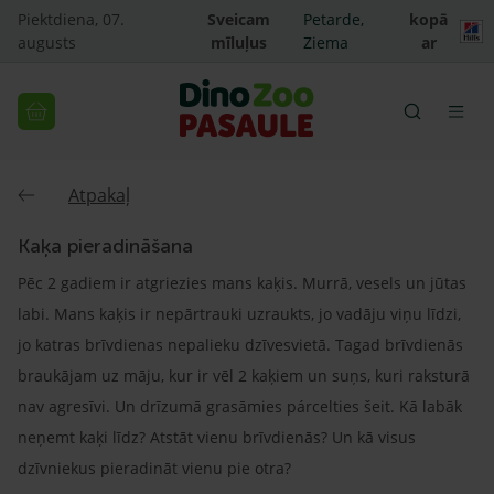
Piektdiena, 07.
Sveicam
Petarde,
kopā
augusts
mīluļus
Ziema
ar
Atpakaļ
Kaķa pieradināšana
Pēc 2 gadiem ir atgriezies mans kaķis. Murrā, vesels un jūtas
labi. Mans kaķis ir nepārtrauki uzraukts, jo vadāju viņu līdzi,
jo katras brīvdienas nepalieku dzīvesvietā. Tagad brīvdienās
braukājam uz māju, kur ir vēl 2 kaķiem un suņs, kuri raksturā
nav agresīvi. Un drīzumā grasāmies párcelties šeit. Kā labāk
neņemt kaķi līdz? Atstāt vienu brīvdienās? Un kā visus
dzīvniekus pieradināt vienu pie otra?