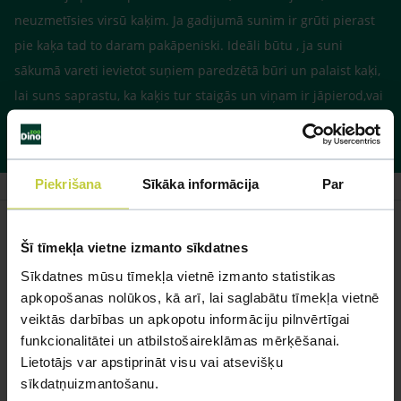
neuzmetīsies virsū kaķim. Ja gadijumā sunim ir grūti pierast
pie kaķa tad to daram pakāpeniski. Ideāli būtu , ja suni
sākumā vareti ievietot suņiem paredzētā būri un palaist kaķi,
lai suns saprastu, ka kaķis tur staigās un viņam ir jāpierod,vai
arī otrādi var būrī ievietot kaķi un suni palaist brīvu. Līdz 1
mēneša laikā vajadzētu pierast vienam pie otra.
Piekrišana
Sīkāka informācija
Par
Šī tīmekļa vietne izmanto sīkdatnes
Sīkdatnes mūsu tīmekļa vietnē izmanto statistikas
Līdzīgi jautājumi
apkopošanas nolūkos, kā arī, lai saglabātu tīmekļa vietnē
Mūsu eksperti spēs atbildēt uz jebkuru Jūsu jautājumu
veiktās darbības un apkopotu informāciju pilnvērtīgai
funkcionalitātei un atbilstošaireklāmas mērķēšanai.
UZDOT JAUTĀJUMU
Lietotājs var apstiprināt visu vai atsevišķu
sīkdatņuizmantošanu.