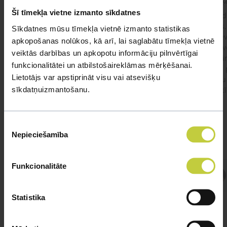
kaķis apēdis plēvi
Kaķ
Šī tīmekļa vietne izmanto sīkdatnes
Ja kaķim gadījies apēst plastiku ,ko ieklāj zem
Labd
garnelēm kārbiņās apakšā.Kādas sekas varētu
vecs,
Sīkdatnes mūsu tīmekļa vietnē izmanto statistikas
būt?Kā kaķis varētu reağēt...Ko darīt?
izdev
apkopošanas nolūkos, kā arī, lai saglabātu tīmekļa vietnē
Apsv
veiktās darbības un apkopotu informāciju pilnvērtīgai
lēnām
funkcionalitātei un atbilstošaireklāmas mērķēšanai.
viņš
#kakis
#apedis
#plevi
Lietotājs var apstiprināt visu vai atsevišķu
būtu
sīkdatņuizmantošanu.
vakcī
Piekrišanas
Nepieciešamība
izvēle
Funkcionalitāte
Atbild Veterinārārsts,
Veterinārārsts
Statistika