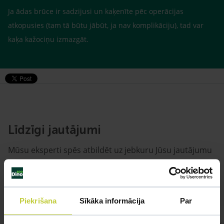
Ja ādas brūce ir sadzijusi un kaķenīte pēc operācijas
atkopusies (tam tā būtu jābūt, ja nav komplikāciju), tad var
kaķa kažociņu izmazgāt.
Līdzīgi jautājumi
Mūsu eksperti spēs atbildēt uz jebkuru Jūsu jautājumu
UZDOT JAUTĀJUMU
Piekrišana
Sīkāka informācija
Par