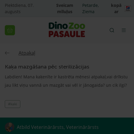
Piektdiena, 07.
Sveicam
Petarde,
kopā
augusts
mīluļus
Ziema
ar
Atpakaļ
Kaķa mazgāšana pēc sterilizācijas
Labdien! Mana kaķenīte ir kastrēta mēnesi atpakaļ,vai drīkstu
jau likt viņu vannā un mazgāt vai vēl ir jānogaida? un cik ilgi?
#kaki
Atbild Veterinārārsts, Veterinārārsts