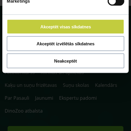
Mārketings
Akceptēt visas sīkdatnes
SIA ZOO Centrs, LV40003622166,
Akceptēt izvēlētās sīkdatnes
Vienības gatve 109, Rīga, Latvija, LV-1058.
P. 10:00-20:00 / S.SV. 10:00-16:00
Neakceptēt
Fotokonkurss
Klīnikas un aptiekas
Kaķu un suņu frizētavas
Suņu skolas
Kalendārs
Par Pasauli
Jaunumi
Ekspertu padomi
DinoZoo atbalsta