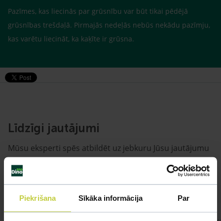
Pazīmes, kas liecinās par grūsnību var būt tikai pēdējā
grūsnības trešdaļā. Pirmajās nedeļās nebūs nekādu pazīmju,
kas varētu liecināt, ka kaķīte ir grūsna.
Līdzīgi jautājumi
Mūsu eksperti spēs atbildēt uz jebkuru Jūsu jautājumu
UZDOT JAUTĀJUMU
Piekrišana
Sīkāka informācija
Par