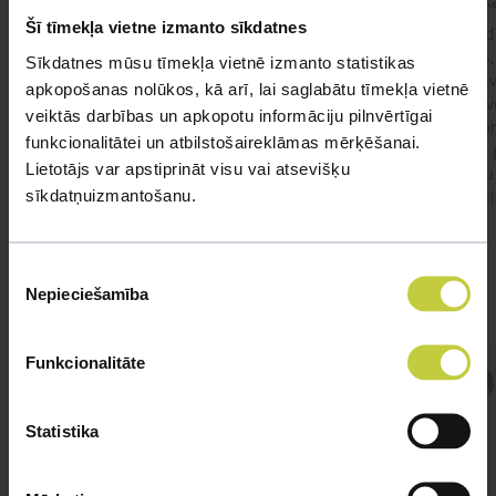
kaķis apēdis plēvi
Kaķ
Šī tīmekļa vietne izmanto sīkdatnes
Ja kaķim gadījies apēst plastiku ,ko ieklāj zem
Labd
garnelēm kārbiņās apakšā.Kādas sekas varētu
vecs,
Sīkdatnes mūsu tīmekļa vietnē izmanto statistikas
būt?Kā kaķis varētu reağēt...Ko darīt?
izdev
apkopošanas nolūkos, kā arī, lai saglabātu tīmekļa vietnē
Apsv
veiktās darbības un apkopotu informāciju pilnvērtīgai
lēnām
funkcionalitātei un atbilstošaireklāmas mērķēšanai.
viņš
#kakis
#apedis
#plevi
Lietotājs var apstiprināt visu vai atsevišķu
būtu
sīkdatņuizmantošanu.
vakcī
Piekrišanas
Nepieciešamība
izvēle
Funkcionalitāte
Atbild Veterinārārsts,
Veterinārārsts
Statistika