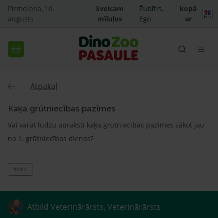
Pirmdiena, 10.
Sveicam
Žubītis,
kopā
augusts
mīluļus
Ego
ar
Atpakaļ
Kaķa grūtniecības pazīmes
Vai varat lūdzu aprakstī kaķa grūtniecības pazīmes sākot jau
no 1. grūtniecības dienas?
#kaki
Atbild Veterinārārsts, Veterinārārsts