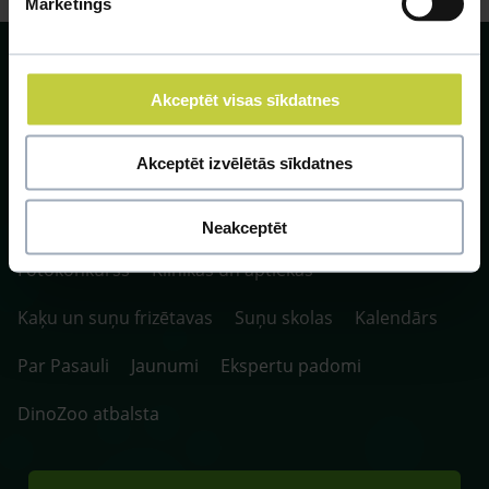
Mārketings
Akceptēt visas sīkdatnes
SIA ZOO Centrs, LV40003622166,
Akceptēt izvēlētās sīkdatnes
Vienības gatve 109, Rīga, Latvija, LV-1058.
P. 10:00-20:00 / S.SV. 10:00-16:00
Neakceptēt
Fotokonkurss
Klīnikas un aptiekas
Kaķu un suņu frizētavas
Suņu skolas
Kalendārs
Par Pasauli
Jaunumi
Ekspertu padomi
DinoZoo atbalsta