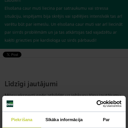
Labdien!
Elsošana caur muti liecina par satraukumu vai stressa
situāciju, iespējams bija skrējis vai spēlējies intensīvāk tas arī
varētu būt par iemeslu. Un elsošana caur muti var arī liecināt
par sirrds problēmām un ja tas atkārtojas tad vajadzētu ar
kaķīti griezties pie kardiologa uz sirds pārbaudi!
Līdzīgi jautājumi
Mūsu eksperti spēs atbildēt uz jebkuru Jūsu jautājumu
UZDOT JAUTĀJUMU
Piekrišana
Sīkāka informācija
Par