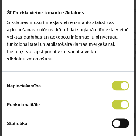
kaķis apēdis plēvi
Kaķ
Šī tīmekļa vietne izmanto sīkdatnes
Ja kaķim gadījies apēst plastiku ,ko ieklāj zem
Labd
Sīkdatnes mūsu tīmekļa vietnē izmanto statistikas
garnelēm kārbiņās apakšā.Kādas sekas varētu
vecs,
apkopošanas nolūkos, kā arī, lai saglabātu tīmekļa vietnē
būt?Kā kaķis varētu reağēt...Ko darīt?
izdev
veiktās darbības un apkopotu informāciju pilnvērtīgai
Apsv
funkcionalitātei un atbilstošaireklāmas mērķēšanai.
lēnām
Lietotājs var apstiprināt visu vai atsevišķu
viņš
#kakis
#apedis
#plevi
būtu
sīkdatņuizmantošanu.
vakcī
Piekrišanas
Nepieciešamība
izvēle
Funkcionalitāte
Atbild Veterinārārsts,
Veterinārārsts
Statistika