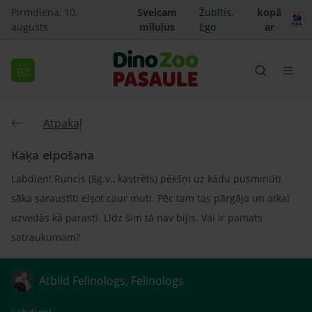
Pirmdiena, 10.
Sveicam
Žubītis,
kopā
augusts
mīluļus
Ego
ar
Atpakaļ
Kaķa elpošana
Labdien! Runcis (8g.v., kastrēts) pēkšņi uz kādu pusminūti
sāka saraustīti elsot caur muti. Pēc tam tas pārgāja un atkal
uzvedās kā parasti. Līdz šim tā nav bijis. Vai ir pamats
satraukumam?
Atbild Felinologs, Felinologs