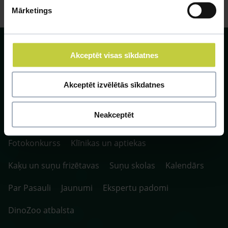
Mārketings
Akceptēt visas sīkdatnes
Akceptēt izvēlētās sīkdatnes
SIA ZOO Centrs, LV40003622166,
Vienības gatve 109, Rīga, Latvija, LV-1058.
P. 10:00-20:00 / S.SV. 10:00-16:00
Neakceptēt
Fotokonkurss
Klīnikas un aptiekas
Kaķu un suņu frizētavas
Suņu skolas
Kalendārs
Par Pasauli
Jaunumi
Ekspertu padomi
DinoZoo atbalsta