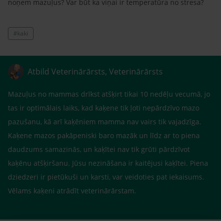
noņem mazuļus? Var būt ka viņai ir temperatūra no stresa?
#kaki
Atbild Veterinārārsts, Veterinārārsts
Mazuļus no mammas drīkst atšķirt tikai 10 nedēļu vecumā, jo
tas ir optimālais laiks, kad kaķene tik ļoti nepārdzīvo mazo
pazušanu, kā arī kaķēniem mamma nav vairs tik vajadzīga.
Kaķene mazos pakāpeniski baro mazāk un līdz ar to piena
daudzums samazinās, un kaķītei nav tik grūti pārdzīvot
kaķēnu atšķiršanu. Jūsu nezināšana ir kaitējusi kaķītei. Piena
dziedzeri ir pietūkuši un karsti, var veidoties pat iekaisums.
Vēlams kaķeni atrādīt veterinārārstam.