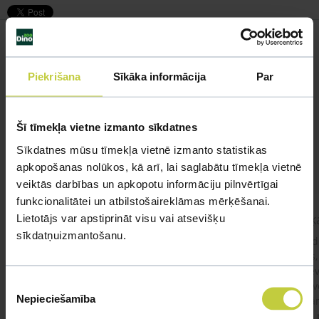
Piekrišana
Sīkāka informācija
Par
Līdzīgi jautājumi
Mūsu eksperti spēs atbildēt uz jebkuru Jūsu jautājumu
Šī tīmekļa vietne izmanto sīkdatnes
UZDOT JAUTĀJUMU
Sīkdatnes mūsu tīmekļa vietnē izmanto statistikas
apkopošanas nolūkos, kā arī, lai saglabātu tīmekļa vietnē
veiktās darbības un apkopotu informāciju pilnvērtīgai
funkcionalitātei un atbilstošaireklāmas mērķēšanai.
kaķis apēdis plēvi
Kaķ
Lietotājs var apstiprināt visu vai atsevišķu
sīkdatņuizmantošanu.
Ja kaķim gadījies apēst plastiku ,ko ieklāj zem
Labd
garnelēm kārbiņās apakšā.Kādas sekas varētu
vecs,
būt?Kā kaķis varētu reağēt...Ko darīt?
izdev
Piekrišanas
Apsv
Nepieciešamība
lēnām
izvēle
viņš
#kakis
#apedis
#plevi