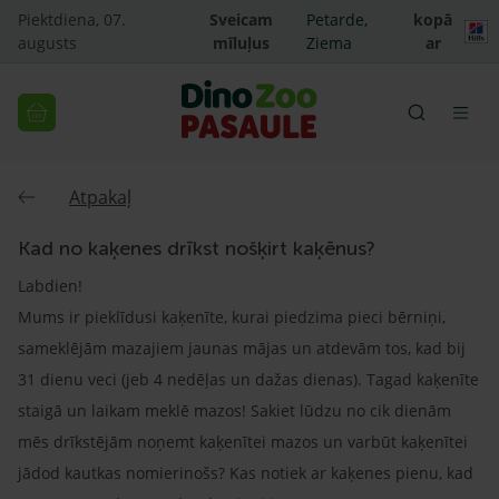
Piektdiena, 07.
Sveicam
Petarde,
kopā
augusts
mīluļus
Ziema
ar
Atpakaļ
Kad no kaķenes drīkst nošķirt kaķēnus?
Labdien!
Mums ir pieklīdusi kaķenīte, kurai piedzima pieci bērniņi,
sameklējām mazajiem jaunas mājas un atdevām tos, kad bij
31 dienu veci (jeb 4 nedēļas un dažas dienas). Tagad kaķenīte
staigā un laikam meklē mazos! Sakiet lūdzu no cik dienām
mēs drīkstējām noņemt kaķenītei mazos un varbūt kaķenītei
jādod kautkas nomierinošs? Kas notiek ar kaķenes pienu, kad