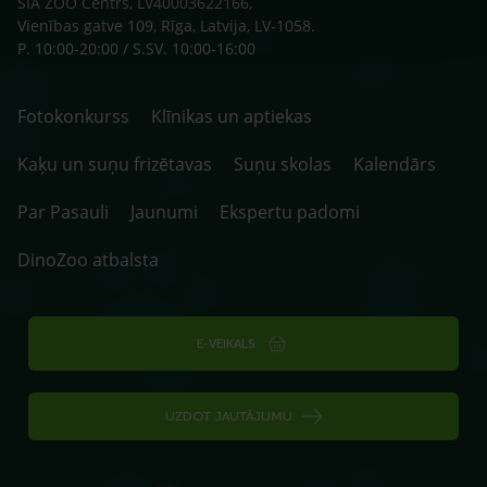
SIA ZOO Centrs, LV40003622166,
Vienības gatve 109, Rīga, Latvija, LV-1058.
P. 10:00-20:00 / S.SV. 10:00-16:00
Fotokonkurss
Klīnikas un aptiekas
Kaķu un suņu frizētavas
Suņu skolas
Kalendārs
Par Pasauli
Jaunumi
Ekspertu padomi
DinoZoo atbalsta
E-VEIKALS
UZDOT JAUTĀJUMU