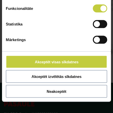
būtu
Funkcionalitāte
vakcī
Statistika
Mārketings
Atbild Veterinārārsts,
Veterinārārsts
Akceptēt visas sīkdatnes
Akceptēt izvēlētās sīkdatnes
Neakceptēt