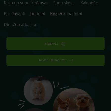
Kaķu un suņu frizētavas
Suņu skolas
Kalendārs
Par Pasauli
Jaunumi
Ekspertu padomi
DinoZoo atbalsta
E-VEIKALS
UZDOT JAUTĀJUMU