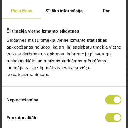
Mūsu eksperti spēs atbildēt uz jebkuru Jūsu jautājumu
Piekrišana
Sīkāka informācija
Par
UZDOT JAUTĀJUMU
Šī tīmekļa vietne izmanto sīkdatnes
Sīkdatnes mūsu tīmekļa vietnē izmanto statistikas
apkopošanas nolūkos, kā arī, lai saglabātu tīmekļa vietnē
kaķis apēdis plēvi
Kaķ
veiktās darbības un apkopotu informāciju pilnvērtīgai
Ja kaķim gadījies apēst plastiku ,ko ieklāj zem
Labd
funkcionalitātei un atbilstošaireklāmas mērķēšanai.
garnelēm kārbiņās apakšā.Kādas sekas varētu
vecs,
Lietotājs var apstiprināt visu vai atsevišķu
būt?Kā kaķis varētu reağēt...Ko darīt?
izdev
sīkdatņuizmantošanu.
Apsv
lēnām
viņš
#kakis
#apedis
#plevi
būtu
Piekrišanas
vakcī
Nepieciešamība
izvēle
Funkcionalitāte