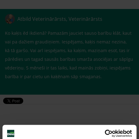
Atbild Veterinārārsts, Veterinārārsts
Ko kaķis ēd ikdienā? Pamazām jauciet sauso barību klāt, kaut
vai pa dažiem graudiņiem. Iespējams, kaķis nemaz nezina,
kā tā garšo. Vai arī iespējams, ka kaķim, maziņam esot, tas ir
pārēdies un tagad sausās barības smarža asociējas ar sāpīgu
vēderiņu. 5 mēneši ir tas laiks, kad mainās zobiņi, iespējams
barība ir par cietu un kaķēnam sāp smaganas.
Līdzīgi jautājumi