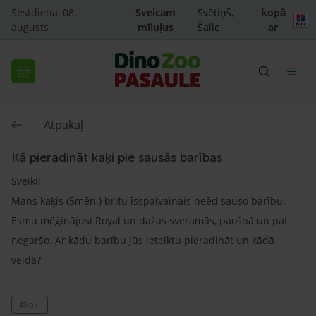
Sestdiena, 08.
Sveicam
Svētiņš,
kopā
augusts
mīluļus
Šalle
ar
Atpakaļ
Kā pieradināt kaķi pie sausās barības
Sveiki!
Mans kaķis (5mēn.) britu īsspalvainais neēd sauso barību.
Esmu mēģinājusi Royal un dažas sveramās, paošņā un pat
negaršo. Ar kādu barību jūs ieteiktu pieradināt un kādā
veidā?
#kaki