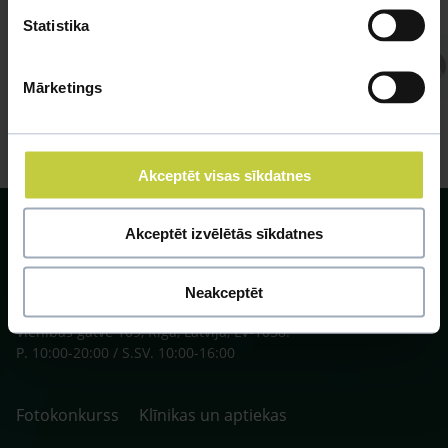
Statistika
Atbild Veterinārārsts,
Veterinārārsts
Mārketings
Akceptēt visas sīkdatnes
Akceptēt izvēlētās sīkdatnes
Neakceptēt
SIA ZOO Centrs, LV40003622166,
Vienības gatve 109, Rīga, Latvija, LV-1058.
P. 10:00-20:00 / S.SV. 10:00-16:00
Fotokonkurss
Klīnikas un aptiekas