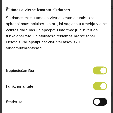
kaķis apēdis plēvi
Kaķ
Šī tīmekļa vietne izmanto sīkdatnes
Ja kaķim gadījies apēst plastiku ,ko ieklāj zem
Labd
Sīkdatnes mūsu tīmekļa vietnē izmanto statistikas
garnelēm kārbiņās apakšā.Kādas sekas varētu
vecs,
apkopošanas nolūkos, kā arī, lai saglabātu tīmekļa vietnē
būt?Kā kaķis varētu reağēt...Ko darīt?
izdev
veiktās darbības un apkopotu informāciju pilnvērtīgai
Apsv
funkcionalitātei un atbilstošaireklāmas mērķēšanai.
lēnām
viņš
Lietotājs var apstiprināt visu vai atsevišķu
#kakis
#apedis
#plevi
būtu
sīkdatņuizmantošanu.
vakcī
Piekrišanas
Nepieciešamība
izvēle
Funkcionalitāte
Atbild Veterinārārsts,
Veterinārārsts
Statistika