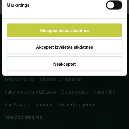
Mārketings
Akceptēt visas sīkdatnes
Akceptēt izvēlētās sīkdatnes
SIA ZOO Centrs, LV40003622166,
Vienības gatve 109, Rīga, Latvija, LV-1058.
P. 10:00-20:00 / S.SV. 10:00-16:00
Neakceptēt
Fotokonkurss
Klīnikas un aptiekas
Kaķu un suņu frizētavas
Suņu skolas
Kalendārs
Par Pasauli
Jaunumi
Ekspertu padomi
DinoZoo atbalsta