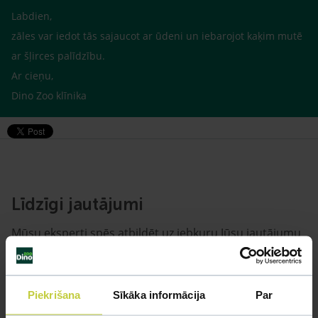
Labdien,
zāles var iedot tās sajaucot ar ūdeni un iebarojot kaķim mutē
ar šļirces palīdzību.
Ar cieņu,
Dino Zoo klīnika
Līdzīgi jautājumi
Mūsu eksperti spēs atbildēt uz jebkuru Jūsu jautājumu
UZDOT JAUTĀJUMU
Piekrišana
Sīkāka informācija
Par