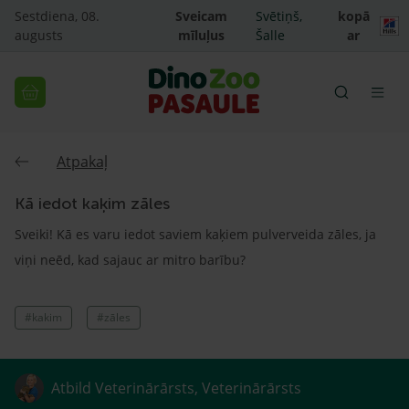
Sestdiena, 08.
Sveicam
Svētiņš,
kopā
augusts
mīluļus
Šalle
ar
Atpakaļ
Kā iedot kaķim zāles
Sveiki! Kā es varu iedot saviem kaķiem pulverveida zāles, ja
viņi neēd, kad sajauc ar mitro barību?
#kakim
#zāles
Atbild Veterinārārsts, Veterinārārsts