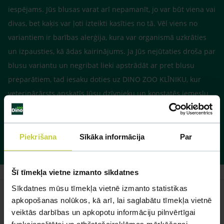
iespējams. Jūs blusas varat arī nepamanīt, jo var būt viena vai
divas, bet kaķis var ļoti izteikti kasīties no tā. Vēl viens no
variantiem ir barības alerģija, kura var organismā uzkrāties
un izpausties, kā ādas kairinājums. Ja Jūs nejūtaties droša par
blusu variantu un negribat lieki apstrādāt ar pret blusu
preparātiem, tad iesaku doties uz DINO ZOO KLĪNIKU, kur
veterinārārsts apskatīs Jūsu dzīvnieku un konstatēs iemeslu.
Tad, ja iemesls būs blusas, veterinārārsts apstrādas to ar
kaķiem domātiem medikamentiem, jo ir jābūt uzmanīgiem, jo
kaķiem daudzi medikamenti, kas ir domāti suņiem neder un
Piekrišana
Sīkāka informācija
Par
var būt pat nāvējoši.
Šī tīmekļa vietne izmanto sīkdatnes
Sīkdatnes mūsu tīmekļa vietnē izmanto statistikas
apkopošanas nolūkos, kā arī, lai saglabātu tīmekļa vietnē
veiktās darbības un apkopotu informāciju pilnvērtīgai
funkcionalitātei un atbilstošaireklāmas mērķēšanai.