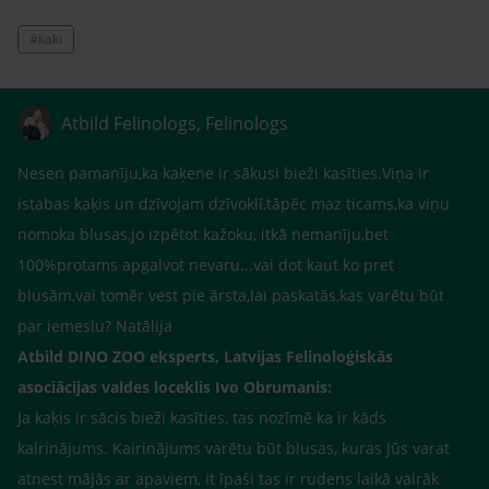
#kaki
Atbild Felinologs, Felinologs
Nesen pamanīju,ka kaķene ir sākusi bieži kasīties.Viņa ir
istabas kaķis un dzīvojam dzīvoklī,tāpēc maz ticams,ka viņu
nomoka blusas,jo izpētot kažoku, itkā nemanīju,bet
100%protams apgalvot nevaru...vai dot kaut ko pret
blusām,vai tomēr vest pie ārsta,lai paskatās,kas varētu būt
par iemeslu? Natālija
Atbild DINO ZOO eksperts, Latvijas Felinoloģiskās
asociācijas valdes loceklis Ivo Obrumanis:
Ja kaķis ir sācis bieži kasīties, tas nozīmē ka ir kāds
kairinājums. Kairinājums varētu būt blusas, kuras Jūs varat
atnest mājās ar apaviem, it īpaši tas ir rudens laikā vairāk