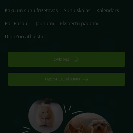
Kaķu un suņu frizētavas
Suņu skolas
Kalendārs
Par Pasauli
Jaunumi
Ekspertu padomi
DinoZoo atbalsta
E-VEIKALS
UZDOT JAUTĀJUMU