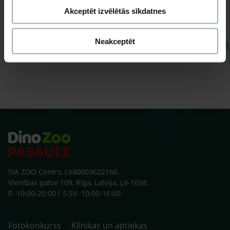
Akceptēt izvēlētās sīkdatnes
Neakceptēt
Atbild Veterinārārsts,
Veterinārārsts
SIA ZOO Centrs, LV40003622166,
Vienības gatve 109, Rīga, Latvija, LV-1058.
P. 10:00-20:00 / S.SV. 10:00-16:00
Fotokonkurss
Klīnikas un aptiekas