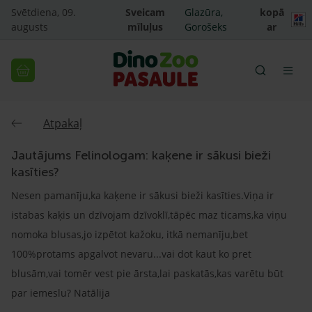
Svētdiena, 09.
Sveicam
Glazūra,
kopā
augusts
mīluļus
Gorošeks
ar
Atpakaļ
Jautājums Felinologam: kaķene ir sākusi bieži
kasīties?
Nesen pamanīju,ka kaķene ir sākusi bieži kasīties.Viņa ir
istabas kaķis un dzīvojam dzīvoklī,tāpēc maz ticams,ka viņu
nomoka blusas,jo izpētot kažoku, itkā nemanīju,bet
100%protams apgalvot nevaru...vai dot kaut ko pret
blusām,vai tomēr vest pie ārsta,lai paskatās,kas varētu būt
par iemeslu? Natālija