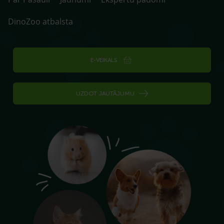
DinoZoo atbalsta
E-VEIKALS
UZDOT JAUTĀJUMU