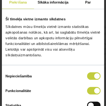
Piekrišana
Sīkāka informācija
Par
UZDOT JAUTĀJUMU
Šī tīmekļa vietne izmanto sīkdatnes
kaķis apēdis plēvi
Kaķ
Sīkdatnes mūsu tīmekļa vietnē izmanto statistikas
apkopošanas nolūkos, kā arī, lai saglabātu tīmekļa vietnē
Ja kaķim gadījies apēst plastiku ,ko ieklāj zem
Labd
veiktās darbības un apkopotu informāciju pilnvērtīgai
garnelēm kārbiņās apakšā.Kādas sekas varētu
vecs,
funkcionalitātei un atbilstošaireklāmas mērķēšanai.
būt?Kā kaķis varētu reağēt...Ko darīt?
izdev
Apsv
Lietotājs var apstiprināt visu vai atsevišķu
lēnām
sīkdatņuizmantošanu.
viņš
#kakis
#apedis
#plevi
būtu
vakcī
Piekrišanas
Nepieciešamība
izvēle
Funkcionalitāte
Statistika