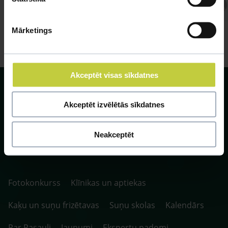
Atbild Veterinārārsts,
Veterinārārsts
Mārketings
Akceptēt visas sīkdatnes
Akceptēt izvēlētās sīkdatnes
SIA ZOO Centrs, LV40003622166,
Neakceptēt
Vienības gatve 109, Rīga, Latvija, LV-1058.
P. 10:00-20:00 / S.SV. 10:00-16:00
Fotokonkurss
Klīnikas un aptiekas
Kaķu un suņu frizētavas
Suņu skolas
Kalendārs
Par Pasauli
Jaunumi
Ekspertu padomi