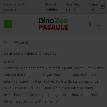
Piektdiena, 07.
Sveicam
Petarde,
kopā
augusts
mīluļus
Ziema
ar
Atpakaļ
Jaunākais kaķis zīž vecāko
Sveiki!
Pirms mēneša paņēmām 2 mēnešus jaunu kaķēnu, bet pirms
tam jau mājās bija otrs. Tagad viņas ir sadraudzējušas tik
tālu, ka mazākā ir sākusi zīst vecāko(sterilizēta un nav bijuši
bērni), kurai nu jau ir 1,5 gadi. Lielā itkā iebilst un stumj
prom, bet tai pašā laikā pie pupiņa viss ir mitrs un nozīsts!
Kā lai mazo atradi no šī netikuma?