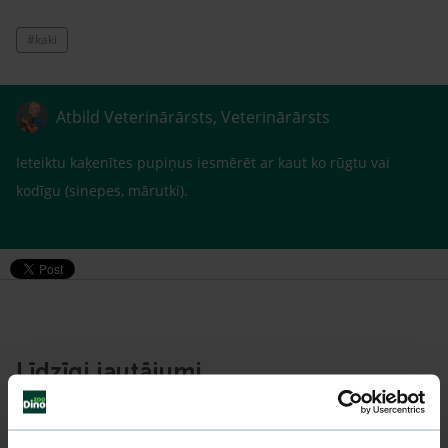
#kaki
Atbild Veterinārārsts, Veterinārārsts
Ieteiktu kaķenītes pupiņus iesmērēt ar kaut ko rūgtu vai
kodīgu (sinepes, mārutki).
Līdzīgi jautājumi
Mūsu eksperti spēs atbildēt uz jebkuru Jūsu jautājumu