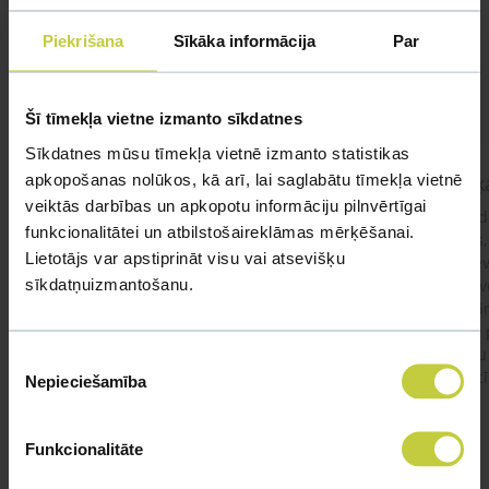
Mūsu eksperti spēs atbildēt uz jebkuru Jūsu jautājumu
Piekrišana
Sīkāka informācija
Par
UZDOT JAUTĀJUMU
Šī tīmekļa vietne izmanto sīkdatnes
Sīkdatnes mūsu tīmekļa vietnē izmanto statistikas
apkopošanas nolūkos, kā arī, lai saglabātu tīmekļa vietnē
kaķis apēdis plēvi
Kaķ
veiktās darbības un apkopotu informāciju pilnvērtīgai
Ja kaķim gadījies apēst plastiku ,ko ieklāj zem
Labd
funkcionalitātei un atbilstošaireklāmas mērķēšanai.
garnelēm kārbiņās apakšā.Kādas sekas varētu
vecs,
Lietotājs var apstiprināt visu vai atsevišķu
būt?Kā kaķis varētu reağēt...Ko darīt?
izdev
sīkdatņuizmantošanu.
Apsv
lēnām
viņš
#kakis
#apedis
#plevi
būtu
Piekrišanas
vakcī
Nepieciešamība
izvēle
Funkcionalitāte