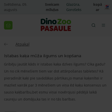
Svētdiena, 09.
Sveicam
Glazūra,
kopā
augusts
mīluļus
Gorošeks
ar
Atpakaļ
Istabas kaķa mūža ilgums un kopšana
Gribēju jautāt kāds ir istabas kaķa dzīves ilgums? Cika gadu?
Un no cik mēnešiem tiem var dot attārpošanas tabletes? Kā
pieradināt kaķi pie savādākas pārtikas,jo manai kaķenītei ir
mazliet vairāk par 3 mēnešiem un viņa ēd kaķu konservus un
sauso kaķbarību,bet esmu viņai novērojusi pēdējā laikā
caureju un domāju,ka tas ir no tās barības.