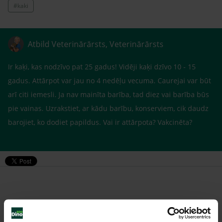
#kaki
Atbild Veterinārārsts, Veterinārārsts
Ir kaķi, kas nodzīvo pat 25 gadus! Vidēji kaķi dzīvo 10 - 15
gadus. Attārpot var jau no 4 nedēļu vecuma. Caurejai var būt
arī citi iemesli. Ja nav mainīta barība, tad diez vai barība būs
pie vainas. Uzrakstiet, ar kādu barību, konserviem, cik daudz
barojiet, ko dodiet papildus. Vai ir attārpota? Vakcinēta?
Līdzīgi jautājumi