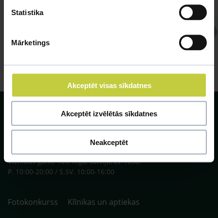
Statistika
Atbild Veterinārārsts,
Veterinārārsts
Mārketings
Akceptēt visas sīkdatnes
Akceptēt izvēlētās sīkdatnes
Neakceptēt
SIA ZOO Centrs, LV40003622166,
Vienības gatve 109, Rīga, Latvija, LV-1058.
P. 10:00-20:00 / S.SV. 10:00-16:00
Fotokonkurss
Klīnikas un aptiekas