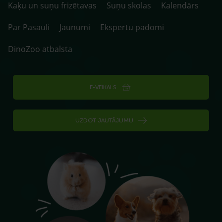
Kaķu un suņu frizētavas
Suņu skolas
Kalendārs
Par Pasauli
Jaunumi
Ekspertu padomi
DinoZoo atbalsta
E-VEIKALS
UZDOT JAUTĀJUMU