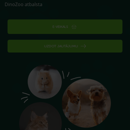
DinoZoo atbalsta
E-VEIKALS
UZDOT JAUTĀJUMU