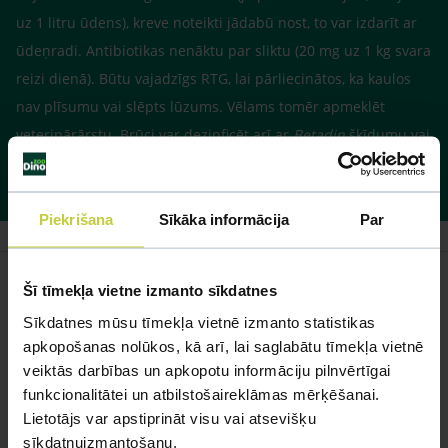
uz 1 litru ūdens), kreve noteikti jādabū nost, to var izdarīt ar
ūdeņradi. Antibiotikas nenāktu par sliktu (20 mg uz 1 kg svara
reizi dienā). Būtu vajadzīgs RTG, lai pārliecinātos, ka kaulos
nav plīsumu vai slēpts lūzums. Vēlams tomēr apmeklēt
veterinārārstu. Brūci var dezinficēt arī ar
Betadin
šķīdumu vai
ziedi.
Piekrišana
Sīkāka informācija
Par
Šī tīmekļa vietne izmanto sīkdatnes
Sīkdatnes mūsu tīmekļa vietnē izmanto statistikas
Līdzīgi jautājumi
apkopošanas nolūkos, kā arī, lai saglabātu tīmekļa vietnē
veiktās darbības un apkopotu informāciju pilnvērtīgai
Mūsu eksperti spēs atbildēt uz jebkuru Jūsu jautājumu
funkcionalitātei un atbilstošaireklāmas mērķēšanai.
Lietotājs var apstiprināt visu vai atsevišķu
UZDOT JAUTĀJUMU
sīkdatņuizmantošanu.