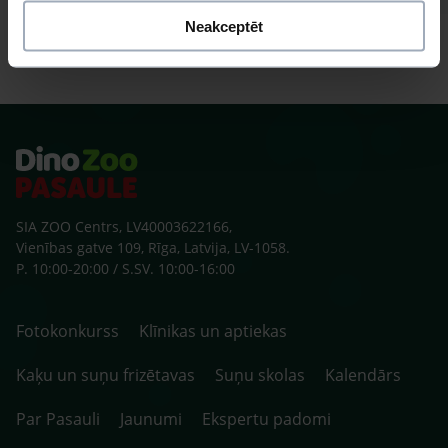
Neakceptēt
SIA ZOO Centrs, LV40003622166,
Vienības gatve 109, Rīga, Latvija, LV-1058.
P. 10:00-20:00 / S.SV. 10:00-16:00
Fotokonkurss
Klīnikas un aptiekas
Kaķu un suņu frizētavas
Suņu skolas
Kalendārs
Par Pasauli
Jaunumi
Ekspertu padomi