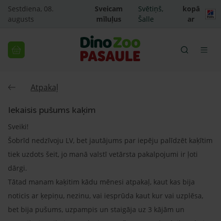
Sestdiena, 08.
Sveicam
Svētiņš,
kopā
augusts
mīluļus
Šalle
ar
Atpakaļ
Iekaisis pušums kaķim
Sveiki!
Šobrīd nedzīvoju LV, bet jautājums par iepēju palīdzēt kaķītim
tiek uzdots šeit, jo manā valstī vetārsta pakalpojumi ir ļoti
dārgi.
Tātad manam kaķitim kādu mēnesi atpakaļ, kaut kas bija
noticis ar ķepiņu, nezinu, vai iesprūda kaut kur vai uzplēsa,
bet bija pušums, uzpampis un staigāja uz 3 kājām un