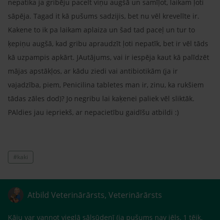
nepatika ja gribēju pacelt viņu augšā un samīļot, laikam ļoti
sāpēja. Tagad it kā pušums sadzijis, bet nu vēl krevelīte ir.
Kakene to ik pa laikam aplaiza un šad tad paceļ un tur to
ķepiņu augšā, kad gribu apraudzīt ļoti nepatīk, bet ir vēl tāds
kā uzpampis apkārt. JAutājums, vai ir iespēja kaut kā palīdzēt
mājas apstākļos, ar kādu ziedi vai antibiotikām (ja ir
vajadzība, piem, Penicilina tabletes man ir, zinu, ka rukšiem
tādas zāles dod)? Jo negribu lai kaķenei paliek vēl sliktāk.
PAldies jau iepriekš, ar nepacietību gaidīšu atbildi :)
#kaki
Atbild Veterinārārsts, Veterinārārsts
Kāju var vannot vieglā sālsūdenī (ja pušums nav jēls, 1 tējk.