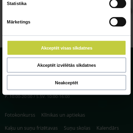
Statistika
Atbild Veterinārārsts,
Veterinārārsts
Mārketings
Akceptēt visas sīkdatnes
Akceptēt izvēlētās sīkdatnes
Neakceptēt
SIA ZOO Centrs, LV40003622166,
Vienības gatve 109, Rīga, Latvija, LV-1058.
P. 10:00-20:00 / S.SV. 10:00-16:00
Fotokonkurss
Klīnikas un aptiekas
Kaķu un suņu frizētavas
Suņu skolas
Kalendārs