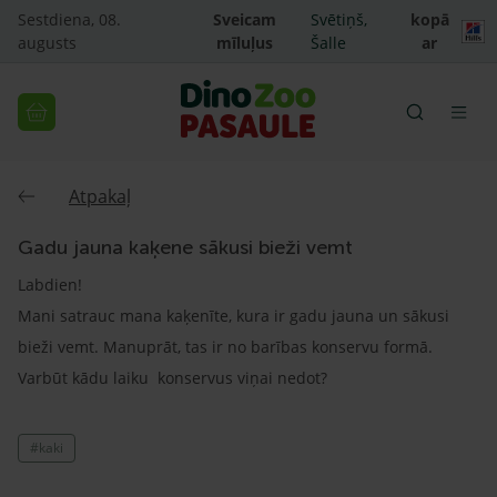
Sestdiena, 08.
Sveicam
Svētiņš,
kopā
augusts
mīluļus
Šalle
ar
Atpakaļ
Gadu jauna kaķene sākusi bieži vemt
Labdien!
Mani satrauc mana kaķenīte, kura ir gadu jauna un sākusi
bieži vemt. Manuprāt, tas ir no barības konservu formā.
Varbūt kādu laiku konservus viņai nedot?
#kaki