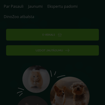
Par Pasauli
Jaunumi
Ekspertu padomi
DinoZoo atbalsta
E-VEIKALS
UZDOT JAUTĀJUMU