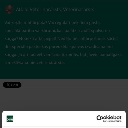
Atbild Veterinārārsts, Veterinārārsts
Vai kaķīte ir attārpota? Vai regulāri tiek dota pasta,
speciālā barība vai kārumi, kas palīdz izvadīt spalvu no
kuņģa? Noteikti attārpojiet! Nedēļu pēc attārpošanas sāciet
dot speciālo pastu, kas paredzēta spalvas izvadīšanai no
kuņģa. Ja arī tad vēl vemšana turpinās, tad jāveic pamatīgāka
izmeklēšana pie veterinārārsta.
Līdzīgi jautājumi
Mūsu eksperti spēs atbildēt uz jebkuru Jūsu jautājumu