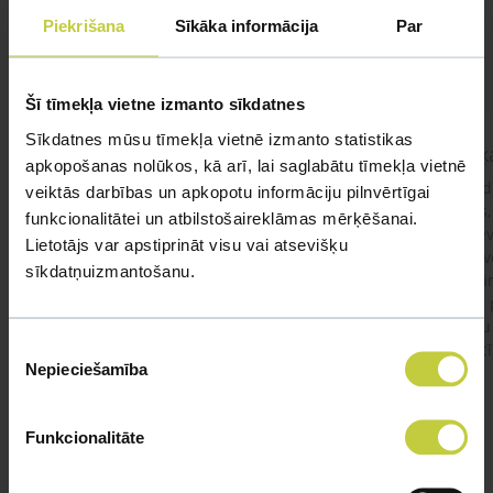
Piekrišana
Sīkāka informācija
Par
UZDOT JAUTĀJUMU
Šī tīmekļa vietne izmanto sīkdatnes
Sīkdatnes mūsu tīmekļa vietnē izmanto statistikas
kaķis apēdis plēvi
Kaķ
apkopošanas nolūkos, kā arī, lai saglabātu tīmekļa vietnē
Ja kaķim gadījies apēst plastiku ,ko ieklāj zem
Labd
veiktās darbības un apkopotu informāciju pilnvērtīgai
garnelēm kārbiņās apakšā.Kādas sekas varētu
vecs,
funkcionalitātei un atbilstošaireklāmas mērķēšanai.
būt?Kā kaķis varētu reağēt...Ko darīt?
izdev
Lietotājs var apstiprināt visu vai atsevišķu
Apsv
sīkdatņuizmantošanu.
lēnām
viņš
#kakis
#apedis
#plevi
būtu
Piekrišanas
vakcī
Nepieciešamība
izvēle
Funkcionalitāte