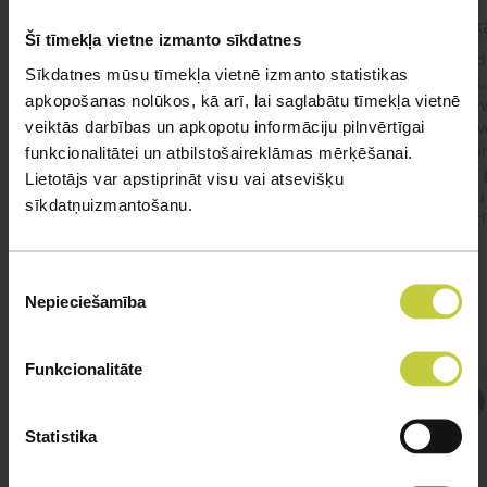
kaķis apēdis plēvi
Kaķ
Šī tīmekļa vietne izmanto sīkdatnes
Ja kaķim gadījies apēst plastiku ,ko ieklāj zem
Labd
Sīkdatnes mūsu tīmekļa vietnē izmanto statistikas
garnelēm kārbiņās apakšā.Kādas sekas varētu
vecs,
apkopošanas nolūkos, kā arī, lai saglabātu tīmekļa vietnē
būt?Kā kaķis varētu reağēt...Ko darīt?
izdev
veiktās darbības un apkopotu informāciju pilnvērtīgai
Apsv
lēnām
funkcionalitātei un atbilstošaireklāmas mērķēšanai.
viņš
#kakis
#apedis
#plevi
Lietotājs var apstiprināt visu vai atsevišķu
būtu
sīkdatņuizmantošanu.
vakcī
Piekrišanas
Nepieciešamība
izvēle
Funkcionalitāte
Atbild Veterinārārsts,
Veterinārārsts
Statistika