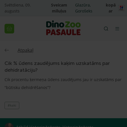
Svētdiena, 09.
Sveicam
Glazūra,
kopā
augusts
mīluļus
Gorošeks
ar
Atpakaļ
Cik % ūdens zaudējums kaķim uzskatāms par
dehidratāciju?
Cik procentu ķermeņa ūdens zaudējums jau ir uzskatāms par
“būtisku dehidrēšanos”?
#kaki