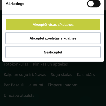
Mārketings
Akceptēt visas sīkdatnes
Akceptēt izvēlētās sīkdatnes
SIA ZOO Centrs, LV40003622166,
Vienības gatve 109, Rīga, Latvija, LV-1058.
P. 10:00-20:00 / S.SV. 10:00-16:00
Neakceptēt
Fotokonkurss
Klīnikas un aptiekas
Kaķu un suņu frizētavas
Suņu skolas
Kalendārs
Par Pasauli
Jaunumi
Ekspertu padomi
DinoZoo atbalsta