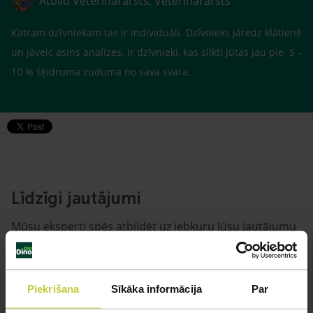
Atbild Veterinārārsts, Veterinārārsts
Katram dzīvniekam tas ir individuāli. Dzīvnieks jāredz klātienē
un jāveic asins analīzes. Ir dzīvnieki, kas slikti jūtas jau pie 5 -
10 % šķidruma zuduma no sava svara.
Līdzīgi jautājumi
Mūsu eksperti spēs atbildēt uz jebkuru Jūsu jautājumu
UZDOT JAUTĀJUMU
Piekrišana
Sīkāka informācija
Par