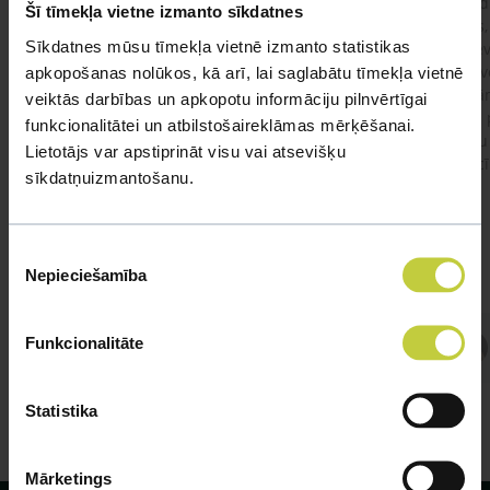
Ja kaķim gadījies apēst plastiku ,ko ieklāj zem
Labd
Šī tīmekļa vietne izmanto sīkdatnes
garnelēm kārbiņās apakšā.Kādas sekas varētu
vecs,
Sīkdatnes mūsu tīmekļa vietnē izmanto statistikas
būt?Kā kaķis varētu reağēt...Ko darīt?
izdev
Apsv
apkopošanas nolūkos, kā arī, lai saglabātu tīmekļa vietnē
lēnām
veiktās darbības un apkopotu informāciju pilnvērtīgai
viņš
#kakis
#apedis
#plevi
funkcionalitātei un atbilstošaireklāmas mērķēšanai.
būtu
Lietotājs var apstiprināt visu vai atsevišķu
vakcī
sīkdatņuizmantošanu.
Piekrišanas
Nepieciešamība
izvēle
Atbild Veterinārārsts,
Funkcionalitāte
Veterinārārsts
Statistika
Mārketings