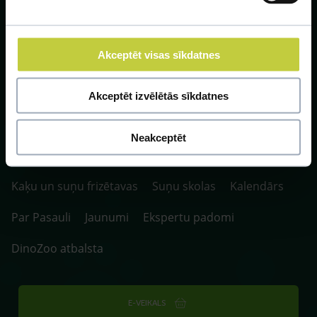
Akceptēt visas sīkdatnes
SIA ZOO Centrs, LV40003622166,
Vienības gatve 109, Rīga, Latvija, LV-1058.
Akceptēt izvēlētās sīkdatnes
P. 10:00-20:00 / S.SV. 10:00-16:00
Neakceptēt
Fotokonkurss
Klīnikas un aptiekas
Kaķu un suņu frizētavas
Suņu skolas
Kalendārs
Par Pasauli
Jaunumi
Ekspertu padomi
DinoZoo atbalsta
E-VEIKALS