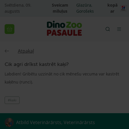
Svētdiena, 09.
Sveicam
Glazūra,
kopā
augusts
mīluļus
Gorošeks
ar
Atpakaļ
Cik agri drīkst kastrēt kaķi?
Labdien! Gribētu uzzināt no cik mēnešu vecuma var kastrēt
kaķēnu (runci).
#kaki
Atbild Veterinārārsts, Veterinārārsts