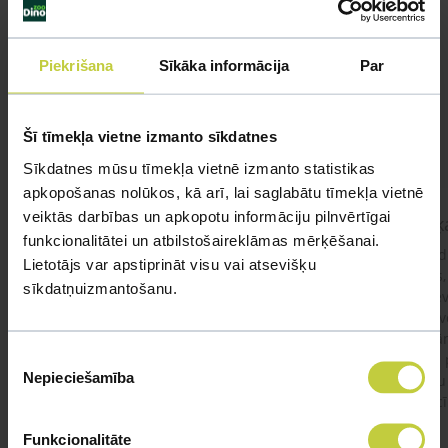
Līdzīgi jautājumi
Piekrišana
Sīkāka informācija
Par
Mūsu eksperti spēs atbildēt uz jebkuru Jūsu jautājumu
UZDOT JAUTĀJUMU
Šī tīmekļa vietne izmanto sīkdatnes
Sīkdatnes mūsu tīmekļa vietnē izmanto statistikas
apkopošanas nolūkos, kā arī, lai saglabātu tīmekļa vietnē
veiktās darbības un apkopotu informāciju pilnvērtīgai
kaķis apēdis plēvi
Kaķ
funkcionalitātei un atbilstošaireklāmas mērķēšanai.
Ja kaķim gadījies apēst plastiku ,ko ieklāj zem
Labd
Lietotājs var apstiprināt visu vai atsevišķu
garnelēm kārbiņās apakšā.Kādas sekas varētu
vecs,
sīkdatņuizmantošanu.
būt?Kā kaķis varētu reağēt...Ko darīt?
izdev
Apsv
lēnām
Piekrišanas
viņš
#kakis
#apedis
#plevi
Nepieciešamība
būtu
izvēle
vakcī
Funkcionalitāte