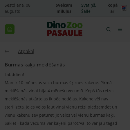
Sestdiena, 08.
Sveicam
Svētiņš,
kopā
augusts
mīluļus
Šalle
ar
Atpakaļ
Burmas kaķu meklēšanās
Labddien!
Man ir 10 mēnesus veca burmas šķirnes kaķene. Pirmā
meklēšanās viņai bija 4 mēnešu vecumā. Kopš tās reizes
meklēšanās atkārtojas ik pēc nedēļas. Kaķene vēl nav
sterilizēta, jo es vēlos ļaut viņai vienu reizi piedzemdēt un
vienu kaķēnu sev paturēt, jo vēlos vēl vienu burmas kaķi.
Sakiet - kādā vecumā var kaķeni pārot?Vai to var jau tagad