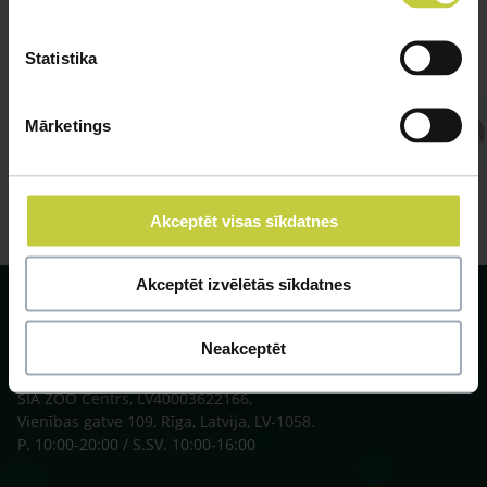
Statistika
Mārketings
Atbild Veterinārārsts,
Veterinārārsts
Akceptēt visas sīkdatnes
Akceptēt izvēlētās sīkdatnes
Neakceptēt
SIA ZOO Centrs, LV40003622166,
Vienības gatve 109, Rīga, Latvija, LV-1058.
P. 10:00-20:00 / S.SV. 10:00-16:00