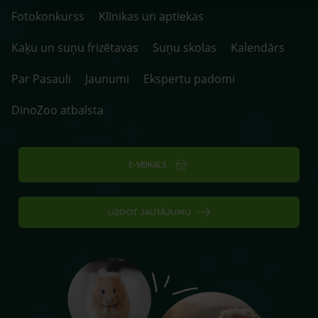
Fotokonkurss
Klīnikas un aptiekas
Kaķu un suņu frizētavas
Suņu skolas
Kalendārs
Par Pasauli
Jaunumi
Ekspertu padomi
DinoZoo atbalsta
E-VEIKALS
UZDOT JAUTĀJUMU