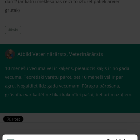
darīt? (ar katru meklēšanas reizi to izturēt paliek arvien
grūtāk)
#kaki
Atbild Veterinārārsts, Veterinārārsts
10 mēnešu vecumā vēl ir kaķēns, pieaudzis kaķis ir no gada
vecuma. Teorētiski varētu pārot, bet 10 mēneši vēl ir par
agru. Nogaidiet līdz gada vecumam. Pāragra pārošana,
grūsnība var kaitēt ne tikai kaķenītei pašai, bet arī mazuļiem.